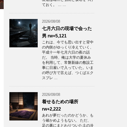
ておく。 … ...
2026/08/08
七月六日の現場で会った
男 rw+5,121
これは、今でも思い出すと背中
の内側がゆっくり冷えていく、
平成十一年七月六日の夜の話
だ。 当時、俺は大学の夏休み
を利用して、常磐新線の敷設工
事に日雇いで入っていた。いま
の呼び方で言えば、つくばエク
スプレ ...
2026/08/08
着せるための場所
rw+2,222
あれが夢だったのかどうか、も
う確かめようもない。 ただ、
足の裏にまとわりついた土の冷