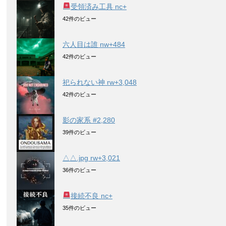
受領済み工具 nc+
42件のビュー
六人目は誰 nw+484
42件のビュー
祀られない神 rw+3,048
42件のビュー
影の家系 #2,280
39件のビュー
△△.jpg rw+3,021
36件のビュー
接続不良 nc+
35件のビュー