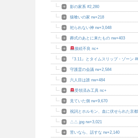
影の家系 #2,280
猿喰いの家 rw+218
祀られない神 rw+3,048
葬式のあとに来たもの nw+403
接続不良 nc+
『3.11』とタイムスリップ・ゾーン #6,
守護霊の会議 rw+2,584
六人目は誰 nw+484
受領済み工具 nc+
見ていた側 rw+9,670
祝詞とホルモン、血に伏せられた京都奇譚
△△.jpg rw+3,021
苦いなら、話すな rw+2,140