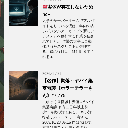
実体が存在しないため
nc+
大学のサーバールームでアルバ
イトをしている僕は、学内の古
いデジタルアーカイブを新しい
システムへ移行する作業を任さ
れていた。 作業の大半は自動
化されたスクリプトが処理す
る。僕の役目は、稀に吐き出さ
れるエ ...
2026/08/08
【名作】聚落～ヤバイ集
落奇譚《ホラーテラーさ
ん》#7,775
【ゆっくり怪談】聚落～ヤバイ
集落奇譚 もう二〇年以上前、
少年時代の話である。 怖い話
投稿：ホラーテラー 寅さん ：
2009/10/28 05:15 俺は名は寅、
友達は雄二と弘樹と仮名をつけ