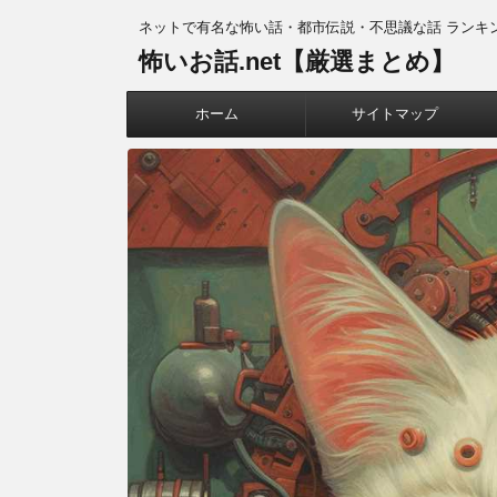
ネットで有名な怖い話・都市伝説・不思議な話 ランキ
怖いお話.net【厳選まとめ】
ホーム
サイトマップ