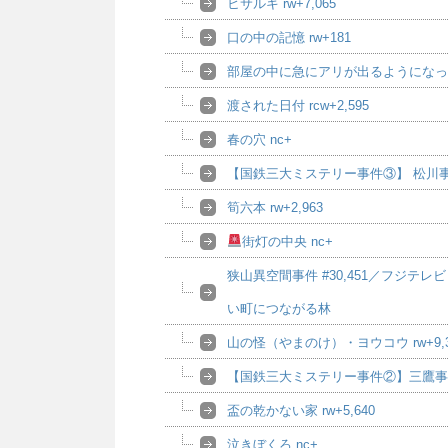
ヒサルキ rw+7,065
口の中の記憶 rw+181
部屋の中に急にアリが出るようになった 
渡された日付 rcw+2,595
春の穴 nc+
【国鉄三大ミステリー事件③】 松川事件 
筍六本 rw+2,963
街灯の中央 nc+
狭山異空間事件 #30,451／フジ
い町につながる林
山の怪（やまのけ）・ヨウコウ rw+9,3
【国鉄三大ミステリー事件②】三鷹事件 
盃の乾かない家 rw+5,640
泣きぼくろ nc+