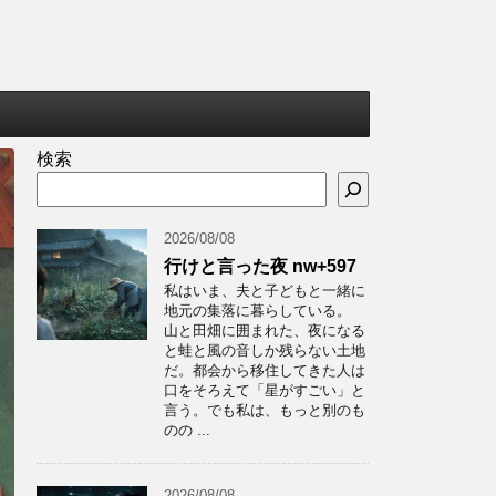
検索
2026/08/08
行けと言った夜 nw+597
私はいま、夫と子どもと一緒に
地元の集落に暮らしている。
山と田畑に囲まれた、夜になる
と蛙と風の音しか残らない土地
だ。都会から移住してきた人は
口をそろえて「星がすごい」と
言う。でも私は、もっと別のも
のの ...
2026/08/08