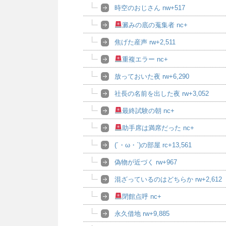
時空のおじさん nw+517
澱みの底の蒐集者 nc+
焦げた産声 rw+2,511
重複エラー nc+
放っておいた夜 rw+6,290
社長の名前を出した夜 rw+3,052
最終試験の朝 nc+
助手席は満席だった nc+
(´・ω・`)の部屋 rc+13,561
偽物が近づく rw+967
混ざっているのはどちらか rw+2,612
閉館点呼 nc+
永久借地 rw+9,885