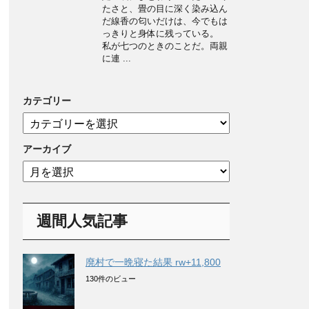
たさと、畳の目に深く染み込ん
だ線香の匂いだけは、今でもは
っきりと身体に残っている。
私が七つのときのことだ。両親
に連 ...
カテゴリー
カ
テ
ゴ
アーカイブ
リ
ア
ー
ー
カ
イ
週間人気記事
ブ
廃村で一晩寝た結果 rw+11,800
130件のビュー