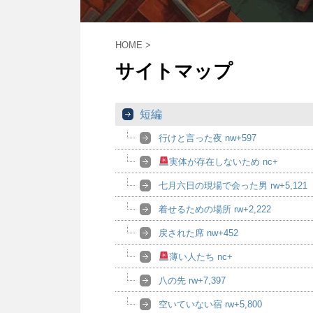
HOME
>
サイトマップ
短編
行けと言った夜 nw+597
実体が存在しないため nc+
七月六日の現場で会った男 rw+5,121
着せるための場所 rw+2,222
戻された席 nw+452
薄い人たち nc+
八の先 rw+7,397
空いていない宿 rw+5,800