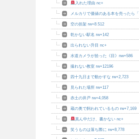
入れた理由 nc+
メルカリで価値のある本を売ったら「
空の担架 rw+8.512
乾かない駅名 rw+142
出られない升目 nc+
水道カメラが拾った《目》nw+586
撮れない教室 rw+12196
四十九日まで動かすな rw+2,723
見られた場所 rw+117
赤土の井戸 rw+4,058
蔵の奥で飼われているもの rw+7,169
真ん中だけ、書かない nc+
笑うものは落ち際に rw+8,778