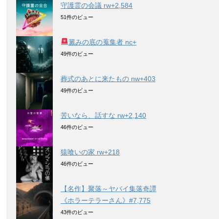
守護霊の会議 rw+2,584
51件のビュー
澱みの底の蒐集者 nc+
49件のビュー
葬式のあとに来たもの nw+403
49件のビュー
苦いなら、話すな rw+2,140
46件のビュー
猿喰いの家 rw+218
46件のビュー
【名作】聚落～ヤバイ集落奇譚
《ホラーテラーさん》#7,775
43件のビュー