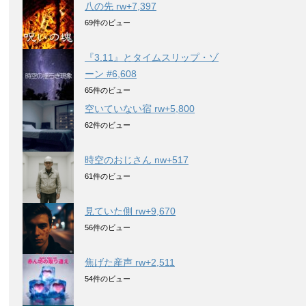
八の先 rw+7,397
69件のビュー
『3.11』とタイムスリップ・ゾ
ーン #6,608
65件のビュー
空いていない宿 rw+5,800
62件のビュー
時空のおじさん nw+517
61件のビュー
見ていた側 rw+9,670
56件のビュー
焦げた産声 rw+2,511
54件のビュー