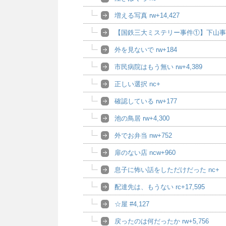
増える写真 rw+14,427
【国鉄三大ミステリー事件①】下山事件 
外を見ないで rw+184
市民病院はもう無い rw+4,389
正しい選択 nc+
確認している rw+177
池の鳥居 rw+4,300
外でお弁当 nw+752
扉のない店 ncw+960
息子に怖い話をしただけだった nc+
配達先は、もうない rc+17,595
☆屋 #4,127
戻ったのは何だったか rw+5,756