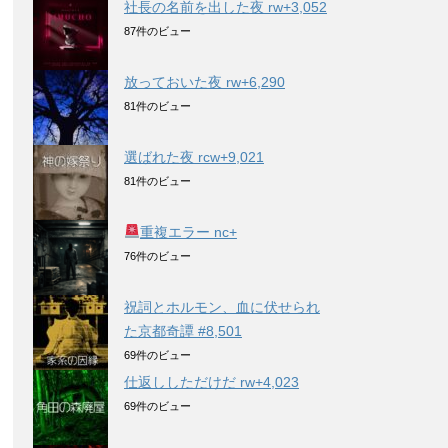
社長の名前を出した夜 rw+3,052
87件のビュー
放っておいた夜 rw+6,290
81件のビュー
選ばれた夜 rcw+9,021
81件のビュー
重複エラー nc+
76件のビュー
祝詞とホルモン、血に伏せられ
た京都奇譚 #8,501
69件のビュー
仕返ししただけだ rw+4,023
69件のビュー