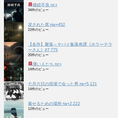
接続不良 nc+
34件のビュー
戻された席 nw+452
22件のビュー
【名作】聚落～ヤバイ集落奇譚《ホラーテラ
ーさん》#7,775
20件のビュー
薄い人たち nc+
14件のビュー
七月六日の現場で会った男 rw+5,121
14件のビュー
着せるための場所 rw+2,222
12件のビュー