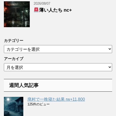
2026/08/07
薄い人たち nc+
カテゴリー
カ
テ
ゴ
アーカイブ
リ
ア
ー
ー
カ
イ
週間人気記事
ブ
廃村で一晩寝た結果 rw+11,800
125件のビュー