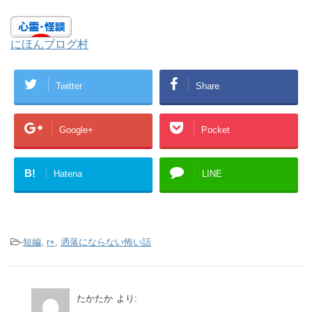
にほんブログ村
Twitter
Share
Google+
Pocket
B!
Hatena
LINE
-
短編
,
r+
,
洒落にならない怖い話
たかたか
より: