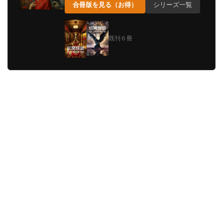
合冊版を見る（お得）
シリーズ一覧
既刊６冊