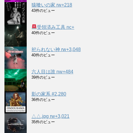
猿喰いの家 rw+218
43件のビュー
受領済み工具 nc+
40件のビュー
祀られない神 rw+3,048
40件のビュー
六人目は誰 nw+484
39件のビュー
影の家系 #2,280
36件のビュー
△△.jpg rw+3,021
35件のビュー