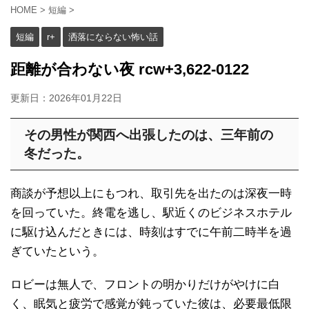
HOME
>
短編
>
短編
r+
洒落にならない怖い話
距離が合わない夜 rcw+3,622-0122
更新日：
2026年01月22日
その男性が関西へ出張したのは、三年前の
冬だった。
商談が予想以上にもつれ、取引先を出たのは深夜一時
を回っていた。終電を逃し、駅近くのビジネスホテル
に駆け込んだときには、時刻はすでに午前二時半を過
ぎていたという。
ロビーは無人で、フロントの明かりだけがやけに白
く、眠気と疲労で感覚が鈍っていた彼は、必要最低限