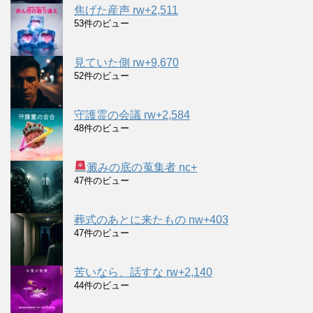
焦げた産声 rw+2,511
53件のビュー
見ていた側 rw+9,670
52件のビュー
守護霊の会議 rw+2,584
48件のビュー
澱みの底の蒐集者 nc+
47件のビュー
葬式のあとに来たもの nw+403
47件のビュー
苦いなら、話すな rw+2,140
44件のビュー