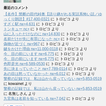
最近のコメント
【名作】禁断の田代峠奥【語り継がれる実話系怖い話／ゆ
っくり朗読】#17,400-0321
に
トロピコ
より
すざく駅 rw+4,631
に
トロピコ
より
トンキュー nc+
に
トロピコ
より
山に入っただけなのに rw+14,830
に
トロピコ
より
名前だけが先に有罪になった nc+
に
トロピコ
より
偽物が近づく rw+967
に
トロピコ
より
鍵をかけた理由 rw+11,000-0118
に
トロピコ
より
今、目の前にいます rw+6,775
に
トロピコ
より
今、目の前にいます rw+6,775
に
トロピコ
より
色即是光 rw+6,589-0530
に
トロピコ
より
先に決まっていたこと rw+7,789-0114
に
トロピコ
より
あの目は怒っていなかった rw+6.012
に
トロピコ
より
警察の記録では、私は山から戻っていない rw+5,853-0519
に
kowainet
より
警察の記録では、私は山から戻っていない rw+5,853-0519
に
名無しさん
より
九官鳥は名前を知っている rw+7,042
に
トロピコ
より