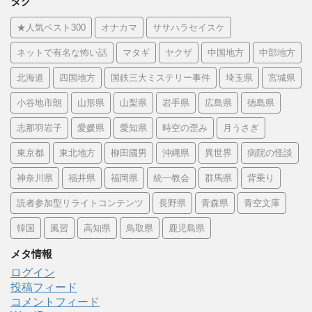
タグ
★人気ベスト300
オナカマ
ササハラセイスケ
ネットで有名な怖い話
マタギ
ヤクザ
中国地方
中部地方
北海道
四国地方
国鉄三大ミステリー事件
埼玉県
宮城県
小谷地市朗
山形県
山梨県
岩手県
広島県
徳島県
志那羽岩子
愛媛県
愛知県
時空の歪み
月うさぎ
東京都
東北地方
柳田國男
沖縄県
異世界
病院の怪談
神奈川県
福井県
福岡県
統一教会
群馬県
背乗り
読者参加型リライトコンテンツ
長野県
青森県
青空文庫
韓国
風習
高知県
鳥取県
鹿児島県
メタ情報
ログイン
投稿フィード
コメントフィード