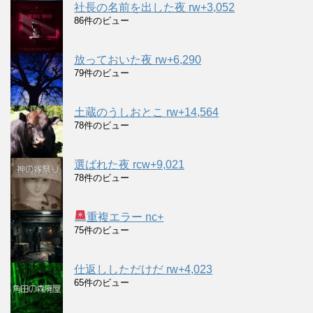
社長の名前を出した夜 rw+3,052
86件のビュー
放っておいた夜 rw+6,290
79件のビュー
土蔵のうしおとこ rw+14,564
78件のビュー
選ばれた夜 rcw+9,021
78件のビュー
重複エラー nc+
75件のビュー
仕返ししただけだ rw+4,023
65件のビュー