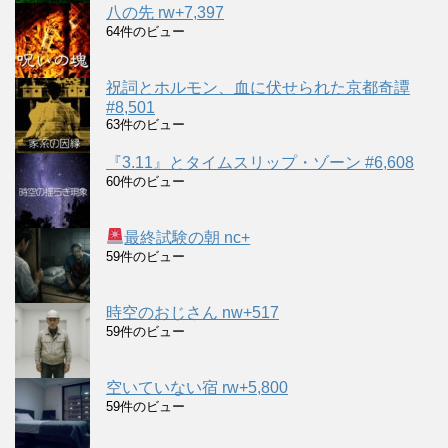
八の先 rw+7,397
64件のビュー
祝詞とホルモン、血に伏せられた京都奇譚
#8,501
63件のビュー
『3.11』とタイムスリップ・ゾーン #6,608
60件のビュー
最終試験の朝 nc+
59件のビュー
時空のおじさん nw+517
59件のビュー
空いていない宿 rw+5,800
59件のビュー