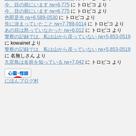
今、目の前にいます rw+6,775
に
トロピコ
より
今、目の前にいます rw+6,775
に
トロピコ
より
色即是光 rw+6,589-0530
に
トロピコ
より
先に決まっていたこと rw+7,789-0114
に
トロピコ
より
あの目は怒っていなかった rw+6.012
に
トロピコ
より
警察の記録では、私は山から戻っていない rw+5,853-0519
に
kowainet
より
警察の記録では、私は山から戻っていない rw+5,853-0519
に
名無しさん
より
九官鳥は名前を知っている rw+7,042
に
トロピコ
より
にほんブログ村