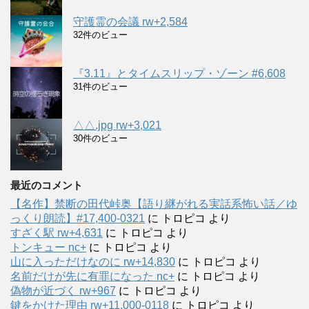
守護霊の会議 rw+2,584
32件のビュー
『3.11』とタイムスリップ・ゾーン #6,608
31件のビュー
△△.jpg rw+3,021
30件のビュー
最近のコメント
【名作】禁断の田代峠奥【語り継がれる実話系怖い話／ゆ
っくり朗読】#17,400-0321
に
トロピコ
より
すざく駅 rw+4,631
に
トロピコ
より
トンキュー nc+
に
トロピコ
より
山に入っただけなのに rw+14,830
に
トロピコ
より
名前だけが先に有罪になった nc+
に
トロピコ
より
偽物が近づく rw+967
に
トロピコ
より
鍵をかけた理由 rw+11,000-0118
に
トロピコ
より