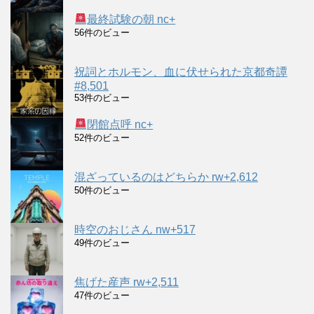
最終試験の朝 nc+
56件のビュー
祝詞とホルモン、血に伏せられた京都奇譚
#8,501
53件のビュー
閉館点呼 nc+
52件のビュー
混ざっているのはどちらか rw+2,612
50件のビュー
時空のおじさん nw+517
49件のビュー
焦げた産声 rw+2,511
47件のビュー