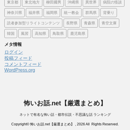
東京都
東北地方
柳田國男
沖縄県
異世界
病院の怪談
神奈川県
福井県
福岡県
統一教会
群馬県
背乗り
読者参加型リライトコンテンツ
長野県
青森県
青空文庫
韓国
風習
高知県
鳥取県
鹿児島県
メタ情報
ログイン
投稿フィード
コメントフィード
WordPress.org
怖いお話.net【厳選まとめ】
ネットで有名な怖い話・都市伝説・不思議な話 ランキング
Copyright© 怖いお話.net【厳選まとめ】 , 2026 All Rights Reserved.