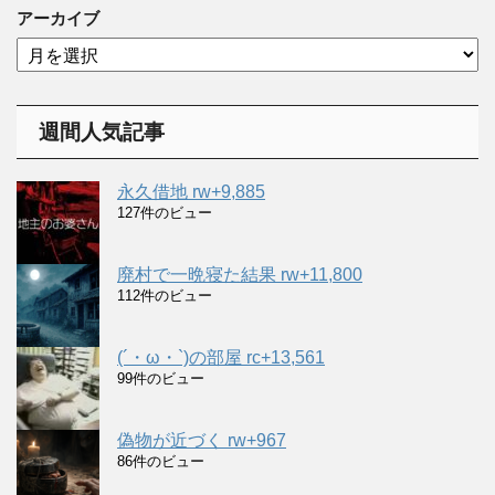
ゴ
アーカイブ
リ
ア
ー
ー
カ
イ
週間人気記事
ブ
永久借地 rw+9,885
127件のビュー
廃村で一晩寝た結果 rw+11,800
112件のビュー
(´・ω・`)の部屋 rc+13,561
99件のビュー
偽物が近づく rw+967
86件のビュー