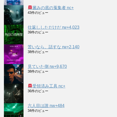
澱みの底の蒐集者 nc+
43件のビュー
仕返ししただけだ rw+4,023
39件のビュー
苦いなら、話すな rw+2,140
38件のビュー
見ていた側 rw+9,670
38件のビュー
受領済み工具 nc+
36件のビュー
六人目は誰 nw+484
34件のビュー