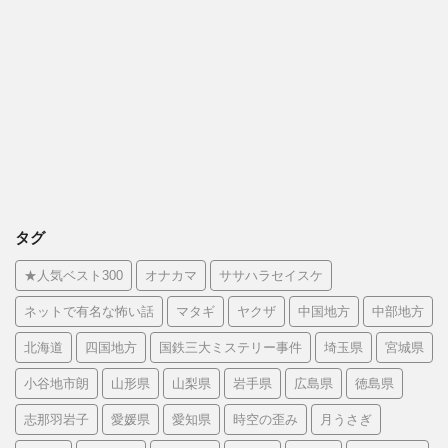
タグ
★人気ベスト300
オナカマ
ササハラセイスケ
ネットで有名な怖い話
マタギ
ヤクザ
中国地方
中部地方
北海道
四国地方
国鉄三大ミステリー事件
埼玉県
宮城県
小谷地市朗
山形県
山梨県
岩手県
広島県
徳島県
志那羽岩子
愛媛県
愛知県
時空の歪み
月うさぎ