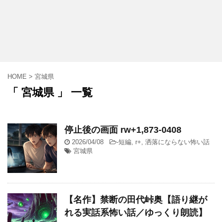
HOME
>
宮城県
「 宮城県 」 一覧
停止後の画面 rw+1,873-0408
2026/04/08
-
短編
,
r+
,
洒落にならない怖い話
宮城県
【名作】禁断の田代峠奥【語り継が
れる実話系怖い話／ゆっくり朗読】