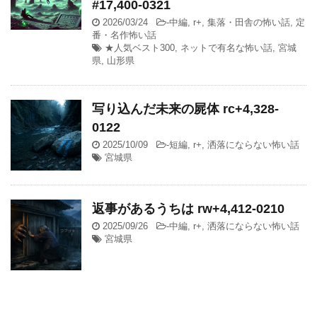
#17,400-0321
2026/03/24
-
中編
,
r+
,
集落・田舎の怖い話
,
定
番・名作怖い話
★人気ベスト300
,
ネットで有名な怖い話
,
宮城
県
,
山形県
写り込んだ未来の屍体 rc+4,328-
0122
2025/10/09
-
短編
,
r+
,
洒落にならない怖い話
宮城県
返事があるうちは rw+4,412-0210
2025/09/26
-
中編
,
r+
,
洒落にならない怖い話
宮城県