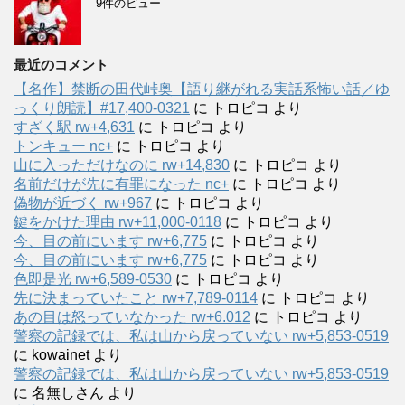
9件のビュー
最近のコメント
【名作】禁断の田代峠奥【語り継がれる実話系怖い話／ゆ
っくり朗読】#17,400-0321
に
トロピコ
より
すざく駅 rw+4,631
に
トロピコ
より
トンキュー nc+
に
トロピコ
より
山に入っただけなのに rw+14,830
に
トロピコ
より
名前だけが先に有罪になった nc+
に
トロピコ
より
偽物が近づく rw+967
に
トロピコ
より
鍵をかけた理由 rw+11,000-0118
に
トロピコ
より
今、目の前にいます rw+6,775
に
トロピコ
より
今、目の前にいます rw+6,775
に
トロピコ
より
色即是光 rw+6,589-0530
に
トロピコ
より
先に決まっていたこと rw+7,789-0114
に
トロピコ
より
あの目は怒っていなかった rw+6.012
に
トロピコ
より
警察の記録では、私は山から戻っていない rw+5,853-0519
に
kowainet
より
警察の記録では、私は山から戻っていない rw+5,853-0519
に
名無しさん
より