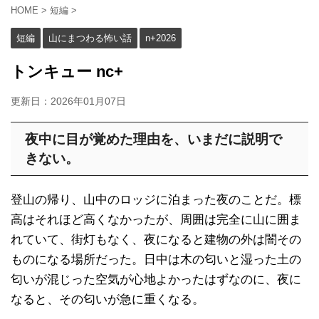
HOME
>
短編
>
短編
山にまつわる怖い話
n+2026
トンキュー nc+
更新日：
2026年01月07日
夜中に目が覚めた理由を、いまだに説明で
きない。
登山の帰り、山中のロッジに泊まった夜のことだ。標
高はそれほど高くなかったが、周囲は完全に山に囲ま
れていて、街灯もなく、夜になると建物の外は闇その
ものになる場所だった。日中は木の匂いと湿った土の
匂いが混じった空気が心地よかったはずなのに、夜に
なると、その匂いが急に重くなる。