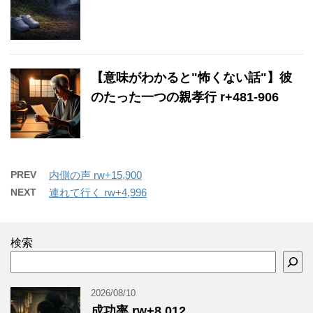
【意味がわかると"怖くない話"】彼
のたった一つの親孝行 r+481-906
PREV
内側の声 rw+15,900
NEXT
連れて行く rw+4,996
検索
2026/08/10
成功率 rw+8,012