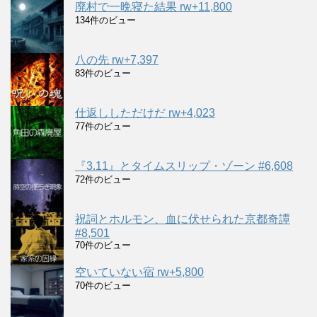
廃村で一晩寝た結果 rw+11,800
134件のビュー
八の先 rw+7,397
83件のビュー
仕返ししただけだ rw+4,023
77件のビュー
『3.11』とタイムスリップ・ゾーン #6,608
72件のビュー
祝詞とホルモン、血に伏せられた京都奇譚
#8,501
70件のビュー
空いていない宿 rw+5,800
70件のビュー