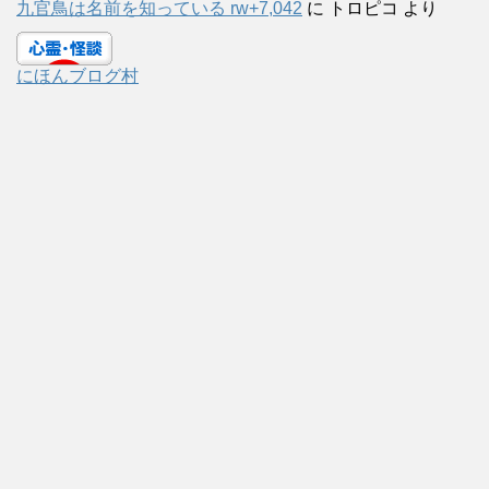
九官鳥は名前を知っている rw+7,042
に
トロピコ
より
にほんブログ村