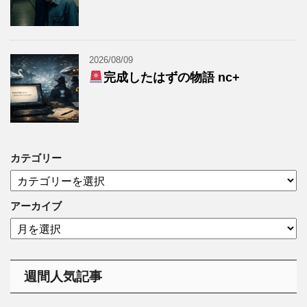
2026/08/09
完成したはずの物語 nc+
カテゴリー
カ
テ
ゴ
アーカイブ
リ
ア
ー
ー
カ
イ
週間人気記事
ブ