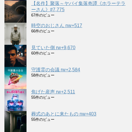
【名作】聚落～ヤバイ集落奇譚《ホラーテラ
ーさん》#7,775
67件のビュー
時空のおじさん nw+517
66件のビュー
見ていた側 rw+9,670
60件のビュー
守護霊の会議 rw+2,584
58件のビュー
焦げた産声 rw+2,511
55件のビュー
葬式のあとに来たもの nw+403
55件のビュー