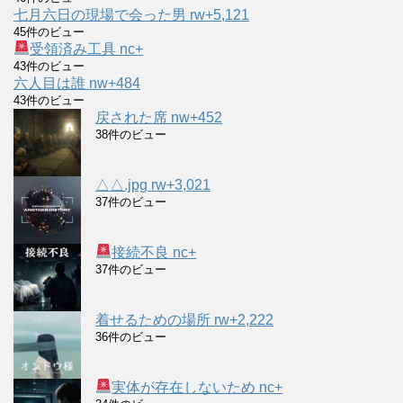
七月六日の現場で会った男 rw+5,121
45件のビュー
受領済み工具 nc+
43件のビュー
六人目は誰 nw+484
43件のビュー
戻された席 nw+452
38件のビュー
△△.jpg rw+3,021
37件のビュー
接続不良 nc+
37件のビュー
着せるための場所 rw+2,222
36件のビュー
実体が存在しないため nc+