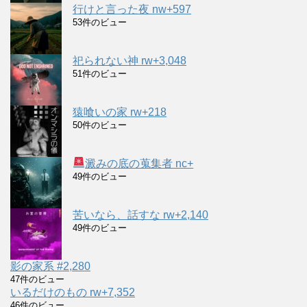
行けと言った夜 nw+597
53件のビュー
祀られない神 rw+3,048
51件のビュー
猿喰いの家 rw+218
50件のビュー
澱みの底の蒐集者 nc+
49件のビュー
苦いなら、話すな rw+2,140
49件のビュー
影の家系 #2,280
47件のビュー
いるだけのもの rw+7,352
46件のビュー