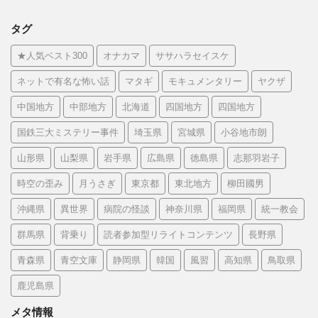
タグ
★人気ベスト300
オナカマ
ササハラセイスケ
ネットで有名な怖い話
マタギ
モキュメンタリー
ヤクザ
中国地方
中部地方
北海道
四国地方
四国地方
国鉄三大ミステリー事件
埼玉県
宮城県
小谷地市朗
山形県
山梨県
岩手県
広島県
徳島県
志那羽岩子
時空の歪み
月うさぎ
東京都
東北地方
柳田國男
沖縄県
異世界
病院の怪談
神奈川県
福岡県
統一教会
群馬県
背乗り
読者参加型リライトコンテンツ
長野県
青森県
青空文庫
静岡県
韓国
風習
高知県
鳥取県
鹿児島県
メタ情報