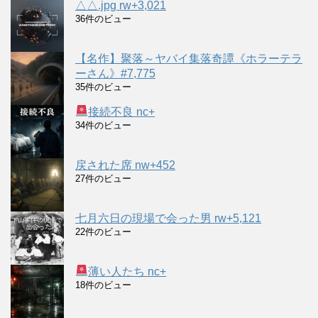
△△.jpg rw+3,021
36件のビュー
【名作】聚落～ヤバイ集落奇譚《ホラーテラ
ーさん》#7,775
35件のビュー
接続不良 nc+
34件のビュー
戻された席 nw+452
27件のビュー
七月六日の現場で会った男 rw+5,121
22件のビュー
薄い人たち nc+
18件のビュー