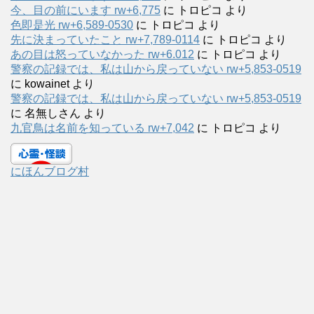
今、目の前にいます rw+6,775
に
トロピコ
より
色即是光 rw+6,589-0530
に
トロピコ
より
先に決まっていたこと rw+7,789-0114
に
トロピコ
より
あの目は怒っていなかった rw+6.012
に
トロピコ
より
警察の記録では、私は山から戻っていない rw+5,853-0519
に
kowainet
より
警察の記録では、私は山から戻っていない rw+5,853-0519
に
名無しさん
より
九官鳥は名前を知っている rw+7,042
に
トロピコ
より
にほんブログ村