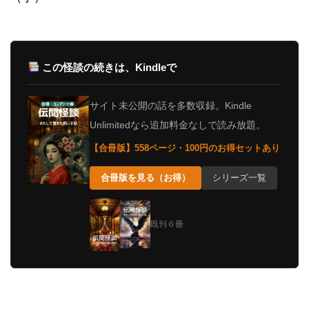
この怪談の続きは、Kindleで
サイト未公開の話を多数収録。Kindle
Unlimitedなら追加料金なしで読み放題。
【合冊版】558ページ・100円のお得セットあり
合冊版を見る（お得）
シリーズ一覧
既刊６冊