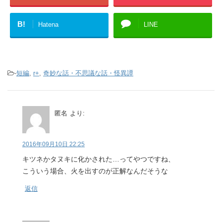
B!
Hatena
LINE
-
短編
,
r+
,
奇妙な話・不思議な話・怪異譚
匿名
より:
2016年09月10日 22:25
キツネかタヌキに化かされた…ってやつですね、
こういう場合、火を出すのが正解なんだそうな
返信