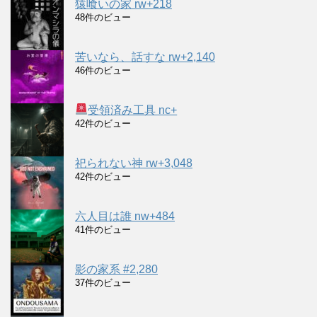
猿喰いの家 rw+218
48件のビュー
苦いなら、話すな rw+2,140
46件のビュー
受領済み工具 nc+
42件のビュー
祀られない神 rw+3,048
42件のビュー
六人目は誰 nw+484
41件のビュー
影の家系 #2,280
37件のビュー