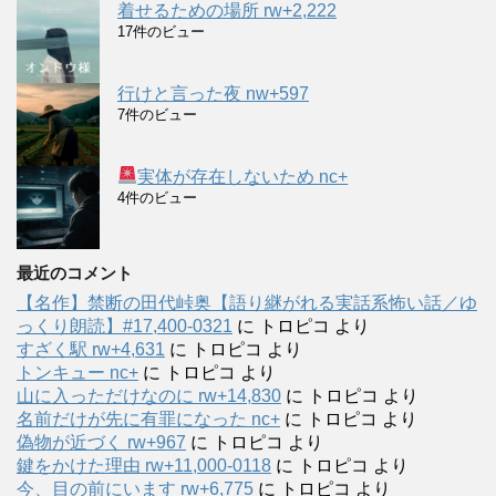
着せるための場所 rw+2,222
17件のビュー
行けと言った夜 nw+597
7件のビュー
実体が存在しないため nc+
4件のビュー
最近のコメント
【名作】禁断の田代峠奥【語り継がれる実話系怖い話／ゆ
っくり朗読】#17,400-0321
に
トロピコ
より
すざく駅 rw+4,631
に
トロピコ
より
トンキュー nc+
に
トロピコ
より
山に入っただけなのに rw+14,830
に
トロピコ
より
名前だけが先に有罪になった nc+
に
トロピコ
より
偽物が近づく rw+967
に
トロピコ
より
鍵をかけた理由 rw+11,000-0118
に
トロピコ
より
今、目の前にいます rw+6,775
に
トロピコ
より