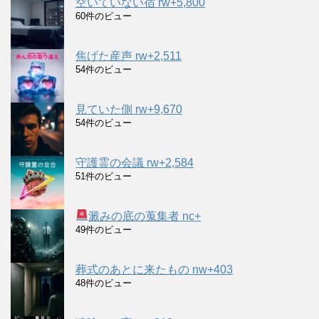
空いていない宿 rw+5,800
60件のビュー
焦げた産声 rw+2,511
54件のビュー
見ていた側 rw+9,670
54件のビュー
守護霊の会議 rw+2,584
51件のビュー
澱みの底の蒐集者 nc+
49件のビュー
葬式のあとに来たもの nw+403
48件のビュー