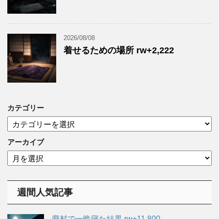
2026/08/08
着せるための場所 rw+2,222
カテゴリー
カ
テ
ゴ
アーカイブ
リ
ア
ー
ー
カ
イ
週間人気記事
ブ
廃村で一晩寝た結果 rw+11,800