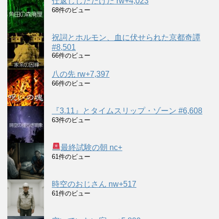
仕返ししただけだ rw+4,023
68件のビュー
祝詞とホルモン、血に伏せられた京都奇譚
#8,501
66件のビュー
八の先 rw+7,397
66件のビュー
『3.11』とタイムスリップ・ゾーン #6,608
63件のビュー
最終試験の朝 nc+
61件のビュー
時空のおじさん nw+517
61件のビュー