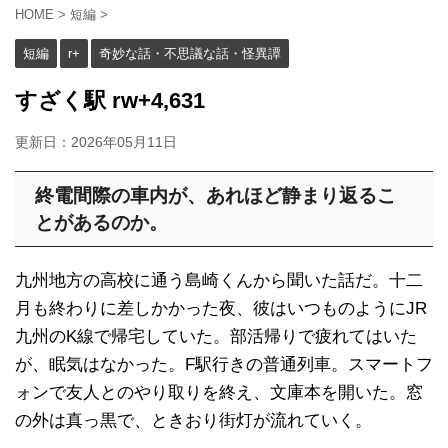
HOME
>
短編
>
短編
r+
奇妙な話・不思議な話・怪異譚
すざく駅 rw+4,631
更新日：
2026年05月11日
終電間際の車内が、あれほど静まり返るこ
とがあるのか。
九州地方の高校に通う島崎くんから聞いた話だ。十二
月も終わりに差しかかった夜、彼はいつものようにJR
九州のK線で帰宅していた。部活帰りで疲れてはいた
が、眠気はなかった。F駅行きの普通列車。スマートフ
ォンで友人とのやり取りを終え、文庫本を開いた。窓
の外は真っ黒で、ときおり街灯が流れていく。