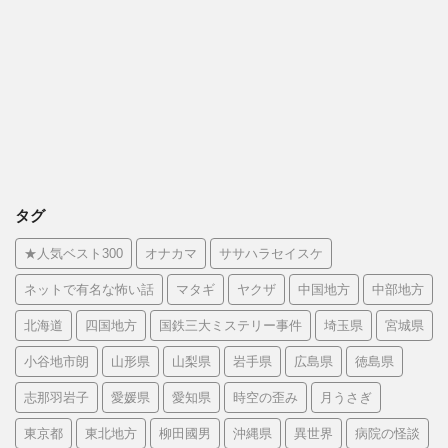
タグ
★人気ベスト300
オナカマ
ササハラセイスケ
ネットで有名な怖い話
マタギ
ヤクザ
中国地方
中部地方
北海道
四国地方
国鉄三大ミステリー事件
埼玉県
宮城県
小谷地市朗
山形県
山梨県
岩手県
広島県
徳島県
志那羽岩子
愛媛県
愛知県
時空の歪み
月うさぎ
東京都
東北地方
柳田國男
沖縄県
異世界
病院の怪談