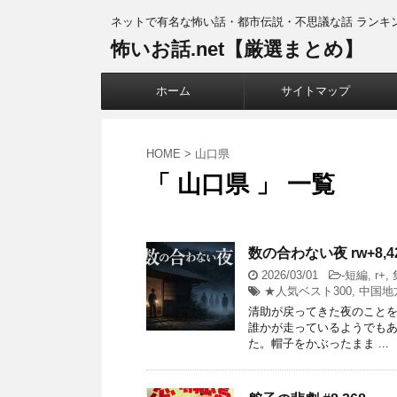
ネットで有名な怖い話・都市伝説・不思議な話 ランキ
怖いお話.net【厳選まとめ】
ホーム
サイトマップ
HOME
>
山口県
「 山口県 」 一覧
数の合わない夜 rw+8,42
2026/03/01
-
短編
,
r+
,
★人気ベスト300
,
中国地
清助が戻ってきた夜のことを
誰かが走っているようでも
た。帽子をかぶったまま ...