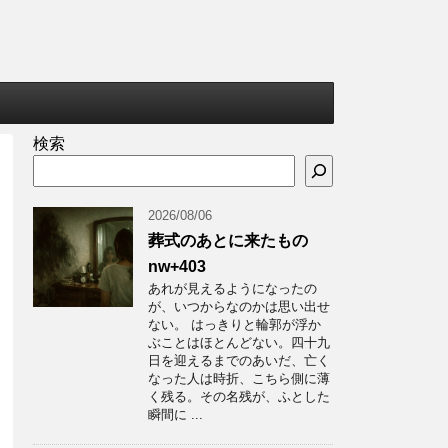
検索
2026/08/06
葬式のあとに来たもの
nw+403
あれが見えるようになったの
が、いつからなのかは思い出せ
ない。 はっきりと輪郭が浮か
ぶことはほとんどない。四十九
日を迎えるまでのあいだ、亡く
なった人は時折、こちら側に薄
く残る。その名残が、ふとした
瞬間に ...