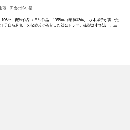
集落・田舎の怖い話
108分 配給作品（日映作品）1958年（昭和33年） 水木洋子が書いた
木洋子自ら脚色、久松静児が監督した社会ドラマ。撮影は木塚誠一。主