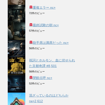
重複エラー nc+
72件のビュー
最終試験の朝 nc+
57件のビュー
助手席は満席だった nc+
56件のビュー
祝詞とホルモン、血に伏せられ
た京都奇譚 #8,501
56件のビュー
閉館点呼 nc+
52件のビュー
混ざっているのはどちらか
rw+2,612