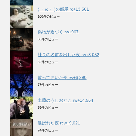
(´・ω・`)の部屋 rc+13,561
100件のビュー
偽物が近づく rw+967
86件のビュー
社長の名前を出した夜 rw+3,052
82件のビュー
放っておいた夜 rw+6,290
77件のビュー
土蔵のうしおとこ rw+14,564
76件のビュー
選ばれた夜 rcw+9,021
74件のビュー