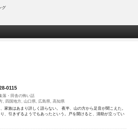
ング
8-0115
集落・田舎の怖い話
方
,
四国地方
,
山口県
,
広島県
,
高知県
、家族はあまり詳しく語らない。 夜半、山の方から足音が聞こえた。
あり、引きずるようでもあったという。戸を開けると、清助が立ってい