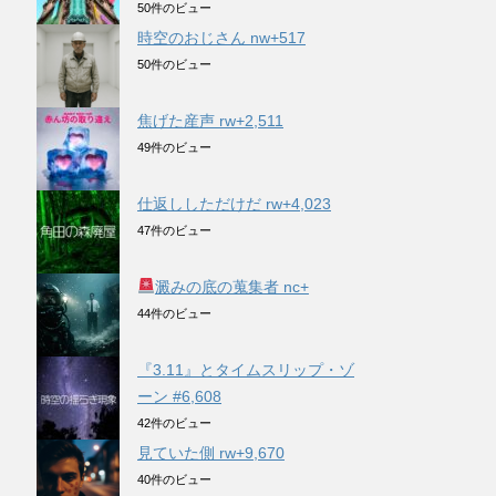
50件のビュー
時空のおじさん nw+517
50件のビュー
焦げた産声 rw+2,511
49件のビュー
仕返ししただけだ rw+4,023
47件のビュー
澱みの底の蒐集者 nc+
44件のビュー
『3.11』とタイムスリップ・ゾ
ーン #6,608
42件のビュー
見ていた側 rw+9,670
40件のビュー