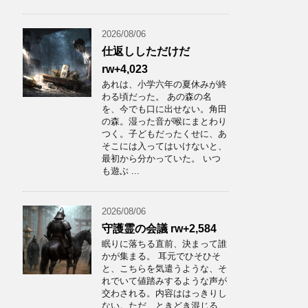
2026/08/06
仕返ししただけだ
rw+4,023
あれは、小学六年の夏休みが終
わる頃だった。 あの森の名
を、今でも口に出せない。角田
の森。湿った音が喉にまとわり
つく。子どもだったくせに、あ
そこには入ってはいけないと、
最初から分かっていた。 いつ
も遊ぶ ...
2026/08/06
守護霊の会議 rw+2,584
眠りに落ちる直前、決まって誰
かが集まる。 耳元でひそひそ
と、こちらを気遣うような、そ
れでいて値踏みするような声が
交わされる。内容ははっきりし
ない。ただ、ときどき混じる