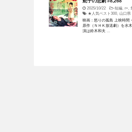
舵子の悲劇 #8,268
2025/10/22
-
短編
,
r+
,
★人気ベスト300
,
山口県
映画：怒りの孤島 上映時間・
原作（ＮＨＫ放送劇）を水
演は鈴木和夫 ...