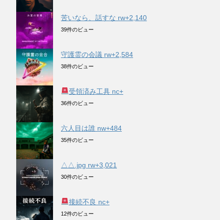
苦いなら、話すな rw+2,140
39件のビュー
守護霊の会議 rw+2,584
38件のビュー
受領済み工具 nc+
36件のビュー
六人目は誰 nw+484
35件のビュー
△△.jpg rw+3,021
30件のビュー
接続不良 nc+
12件のビュー