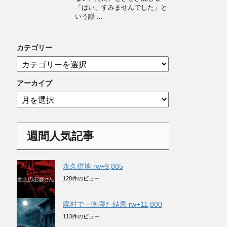
「はい、すみませんでした」と
いう謝 ...
カテゴリー
カ
テ
ゴ
アーカイブ
リ
ア
ー
ー
カ
イ
週間人気記事
ブ
永久借地 rw+9,885
128件のビュー
廃村で一晩寝た結果 rw+11,800
113件のビュー