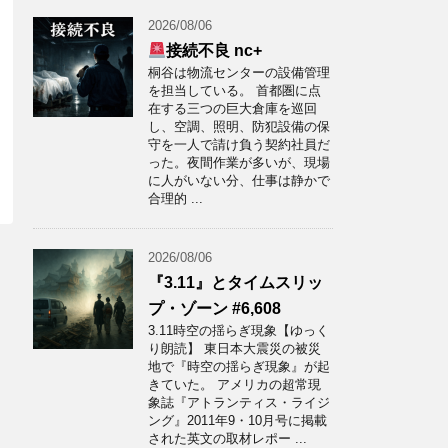
2026/08/06
接続不良 nc+
桐谷は物流センターの設備管理
を担当している。 首都圏に点
在する三つの巨大倉庫を巡回
し、空調、照明、防犯設備の保
守を一人で請け負う契約社員だ
った。夜間作業が多いが、現場
に人がいない分、仕事は静かで
合理的 ...
2026/08/06
『3.11』とタイムスリッ
プ・ゾーン #6,608
3.11時空の揺らぎ現象【ゆっく
り朗読】 東日本大震災の被災
地で『時空の揺らぎ現象』が起
きていた。 アメリカの超常現
象誌『アトランティス・ライジ
ング』2011年9・10月号に掲載
された英文の取材レポー ...