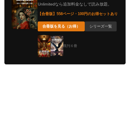
Unlimitedなら追加料金なしで読み放題。
【合冊版】558ページ・100円のお得セットあり
合冊版を見る（お得）
シリーズ一覧
既刊６冊