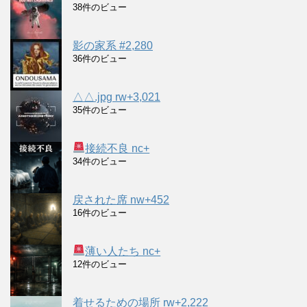
38件のビュー
影の家系 #2,280
36件のビュー
△△.jpg rw+3,021
35件のビュー
接続不良 nc+
34件のビュー
戻された席 nw+452
16件のビュー
薄い人たち nc+
12件のビュー
着せるための場所 rw+2,222