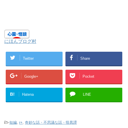
にほんブログ村
Twitter
Share
Google+
Pocket
B!
Hatena
LINE
-
短編
,
r+
,
奇妙な話・不思議な話・怪異譚