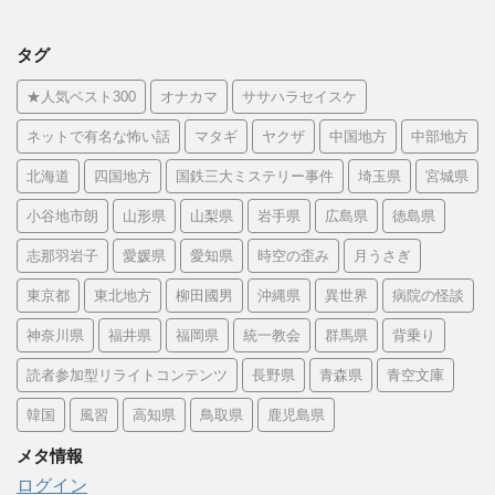
タグ
★人気ベスト300
オナカマ
ササハラセイスケ
ネットで有名な怖い話
マタギ
ヤクザ
中国地方
中部地方
北海道
四国地方
国鉄三大ミステリー事件
埼玉県
宮城県
小谷地市朗
山形県
山梨県
岩手県
広島県
徳島県
志那羽岩子
愛媛県
愛知県
時空の歪み
月うさぎ
東京都
東北地方
柳田國男
沖縄県
異世界
病院の怪談
神奈川県
福井県
福岡県
統一教会
群馬県
背乗り
読者参加型リライトコンテンツ
長野県
青森県
青空文庫
韓国
風習
高知県
鳥取県
鹿児島県
メタ情報
ログイン