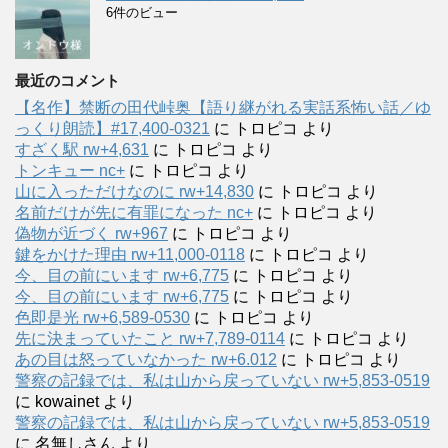
6件のビュー
最近のコメント
【名作】禁断の田代峠奥【語り継がれる実話系怖い話／ゆ
っくり朗読】#17,400-0321
に
トロピコ
より
すざく駅 rw+4,631
に
トロピコ
より
トンキュー nc+
に
トロピコ
より
山に入っただけなのに rw+14,830
に
トロピコ
より
名前だけが先に有罪になった nc+
に
トロピコ
より
偽物が近づく rw+967
に
トロピコ
より
鍵をかけた理由 rw+11,000-0118
に
トロピコ
より
今、目の前にいます rw+6,775
に
トロピコ
より
今、目の前にいます rw+6,775
に
トロピコ
より
色即是光 rw+6,589-0530
に
トロピコ
より
先に決まっていたこと rw+7,789-0114
に
トロピコ
より
あの目は怒っていなかった rw+6.012
に
トロピコ
より
警察の記録では、私は山から戻っていない rw+5,853-0519
に
kowainet
より
警察の記録では、私は山から戻っていない rw+5,853-0519
に
名無しさん
より