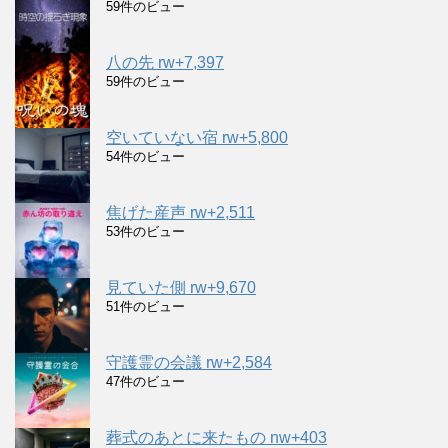
59件のビュー
八の先 rw+7,397
59件のビュー
空いていない宿 rw+5,800
54件のビュー
焦げた産声 rw+2,511
53件のビュー
見ていた側 rw+9,670
51件のビュー
守護霊の会議 rw+2,584
47件のビュー
葬式のあとに来たもの nw+403