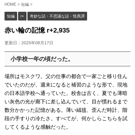
HOME
>
短編
>
短編
r+
奇妙な話・不思議な話・怪異譚
赤い輪の記憶 r+2,935
更新日：
2025年08月17日
小学校一年の頃だった。
場所はモスクワ。父の仕事の都合で一家ごと移り住ん
でいたのだが、週末になると補習のような形で、現地
の日本語学校へ通っていた。校舎は古く、夏でも薄暗
い灰色の光が廊下に差し込んでいて、目が慣れるまで
数分かかった記憶がある。薄い絨毯、歪んだ時計、階
段の手すりの冷たさ。すべてが、何かしらこちらを試
してくるような感触だった。