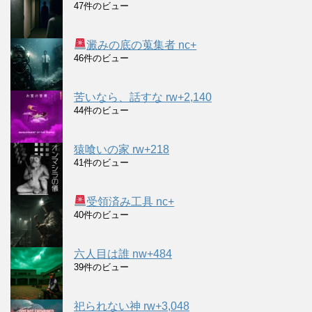
47件のビュー
澱みの底の蒐集者 nc+
46件のビュー
苦いなら、話すな rw+2,140
44件のビュー
猿喰いの家 rw+218
41件のビュー
受領済み工具 nc+
40件のビュー
六人目は誰 nw+484
39件のビュー
祀られない神 rw+3,048