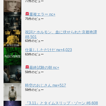
77件のビュー
重複エラー nc+
75件のビュー
祝詞とホルモン、血に伏せられた京都奇譚
#8,501
63件のビュー
仕返ししただけだ rw+4,023
63件のビュー
最終試験の朝 nc+
59件のビュー
時空のおじさん nw+517
59件のビュー
『3.11』とタイムスリップ・ゾーン #6,608