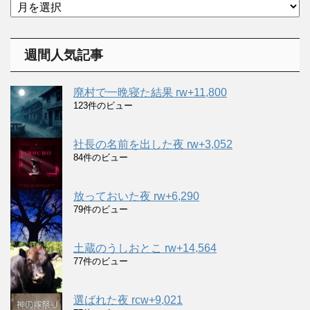
ア
ー
ー
カ
イ
週間人気記事
ブ
廃村で一晩寝た結果 rw+11,800
123件のビュー
社長の名前を出した夜 rw+3,052
84件のビュー
放っておいた夜 rw+6,290
79件のビュー
土蔵のうしおとこ rw+14,564
77件のビュー
選ばれた夜 rcw+9,021