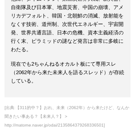
自衛隊及び日本軍、地震災害、中国の崩壊、アメ
リカデフォルト、韓国・北朝鮮の消滅、放射能を
なくす技術、道州制、次世代エネルギー、宇宙開
発、世界共通言語、日本の危機、資本主義経済の
行く末、ピラミッドの謎など発言は非常に多岐に
わたる。
現在でも2ちゃんねるオカルト板にて専用スレ
（2062年から来た未来人を語るスレッド）が存続
している。
[出典:【311的中？】おれ、未来（2062年）から来たけど、なんか
聞きたい事ある？【未来人？】 >
http://matome.naver.jp/odai/2135864379268336501]