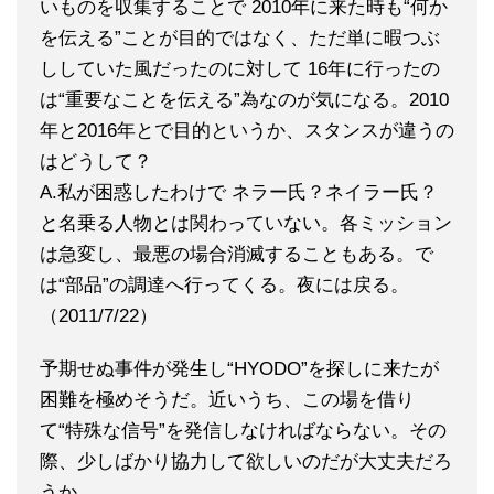
いものを収集することで 2010年に来た時も“何か
を伝える”ことが目的ではなく、ただ単に暇つぶ
ししていた風だったのに対して 16年に行ったの
は“重要なことを伝える”為なのが気になる。2010
年と2016年とで目的というか、スタンスが違うの
はどうして？
A.私が困惑したわけで ネラー氏？ネイラー氏？
と名乗る人物とは関わっていない。各ミッション
は急変し、最悪の場合消滅することもある。で
は“部品”の調達へ行ってくる。夜には戻る。
（2011/7/22）
予期せぬ事件が発生し“HYODO”を探しに来たが
困難を極めそうだ。近いうち、この場を借り
て“特殊な信号”を発信しなければならない。その
際、少しばかり協力して欲しいのだが大丈夫だろ
うか。