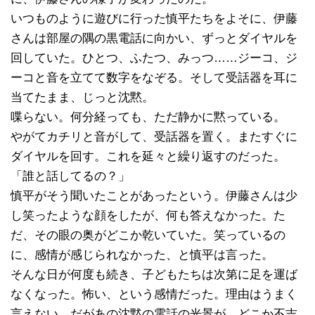
いつものように遊びに行った慎平たちをよそに、伊藤
さんは部屋の隅の黒電話に向かい、ずっとダイヤルを
回していた。ひとつ、ふたつ、みっつ……ジーコ、ジ
ーコと音を立てて数字をなぞる。そして受話器を耳に
当てたまま、じっと沈黙。
喋らない。何分経っても、ただ静かに黙っている。
やがてカチリと音がして、受話器を置く。またすぐに
ダイヤルを回す。これを延々と繰り返すのだった。
「誰と話してるの？」
慎平がそう聞いたことがあったという。伊藤さんは少
し笑ったような顔をしたが、何も答えなかった。た
だ、その眼の奥がどこか乾いていた。笑っているの
に、感情が感じられなかった、と慎平は言った。
そんな日が何度も続き、子どもたちは次第に足を運ば
なくなった。怖い、という感情だった。理由はうまく
言えない。だがあの沈黙の電話の光景が、どこか不吉