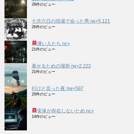
28件のビュー
七月六日の現場で会った男 rw+5,121
26件のビュー
薄い人たち nc+
21件のビュー
着せるための場所 rw+2,222
21件のビュー
行けと言った夜 nw+597
20件のビュー
実体が存在しないため nc+
14件のビュー