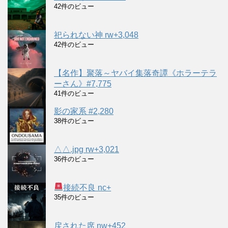
42件のビュー
祀られない神 rw+3,048
42件のビュー
【名作】聚落～ヤバイ集落奇譚《ホラーテラ
ーさん》#7,775
41件のビュー
影の家系 #2,280
38件のビュー
△△.jpg rw+3,021
36件のビュー
接続不良 nc+
35件のビュー
戻された席 nw+452