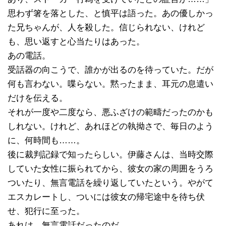
思わず箸を落とした、と慎平は語った。あの優しかっ
た兄ちゃんが、人を殺した。信じられない、けれど
も、思い返すと心当たりはあった。
あの電話。
受話器の向こうで、誰かが出るのを待っていた。だが
何も言わない。喋らない。黙ったまま、耳元の息遣い
だけを伝える。
それが一度や二度なら、悪ふざけの範疇だったのかも
しれない。けれど、あれほどの執拗さで、毎日のよう
に、何時間も……。
後に裁判記録で知ったらしい。伊藤さんは、当時交際
していた女性に振られてから、彼女の家の周囲をうろ
ついたり、無言電話を繰り返していたという。やがて
エスカレートし、ついには彼女の帰宅途中を待ち伏
せ、犯行に至った。
あれは、無言電話だったのだ。