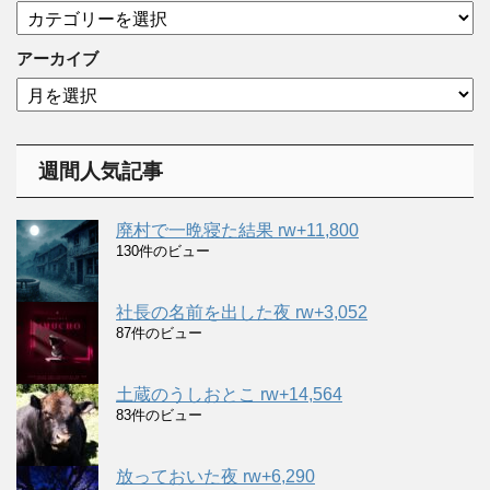
カ
テ
ゴ
アーカイブ
リ
ア
ー
ー
カ
イ
週間人気記事
ブ
廃村で一晩寝た結果 rw+11,800
130件のビュー
社長の名前を出した夜 rw+3,052
87件のビュー
土蔵のうしおとこ rw+14,564
83件のビュー
放っておいた夜 rw+6,290