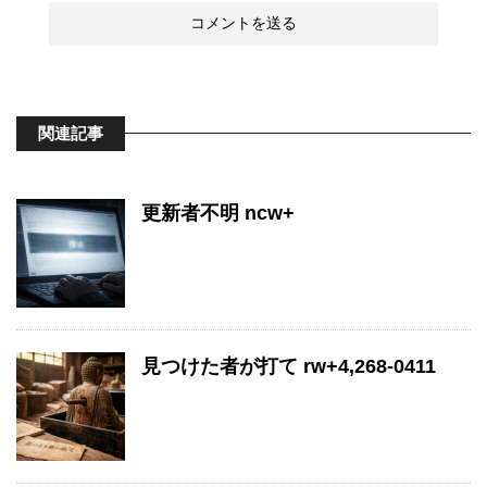
関連記事
更新者不明 ncw+
見つけた者が打て rw+4,268-0411