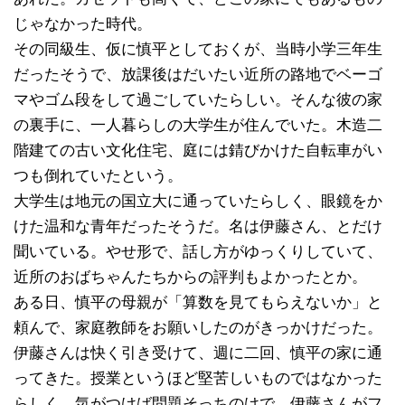
じゃなかった時代。
その同級生、仮に慎平としておくが、当時小学三年生
だったそうで、放課後はだいたい近所の路地でベーゴ
マやゴム段をして過ごしていたらしい。そんな彼の家
の裏手に、一人暮らしの大学生が住んでいた。木造二
階建ての古い文化住宅、庭には錆びかけた自転車がい
つも倒れていたという。
大学生は地元の国立大に通っていたらしく、眼鏡をか
けた温和な青年だったそうだ。名は伊藤さん、とだけ
聞いている。やせ形で、話し方がゆっくりしていて、
近所のおばちゃんたちからの評判もよかったとか。
ある日、慎平の母親が「算数を見てもらえないか」と
頼んで、家庭教師をお願いしたのがきっかけだった。
伊藤さんは快く引き受けて、週に二回、慎平の家に通
ってきた。授業というほど堅苦しいものではなかった
らしく、気がつけば問題そっちのけで、伊藤さんがフ