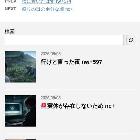
PREV
横に置いたはず rw+574
NEXT
祭りの日の余分な椀 nc+
検索
2026/08/08
行けと言った夜 nw+597
2026/08/08
実体が存在しないため nc+