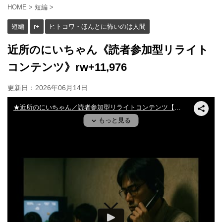
HOME
>
短編
>
短編
r+
ヒトコワ・ほんとに怖いのは人間
近所のにいちゃん《読者参加型リライト
コンテンツ》rw+11,976
更新日：
2026年06月14日