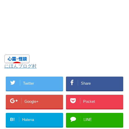
にほんブログ村
Twitter
Share
Google+
Pocket
B!
Hatena
LINE