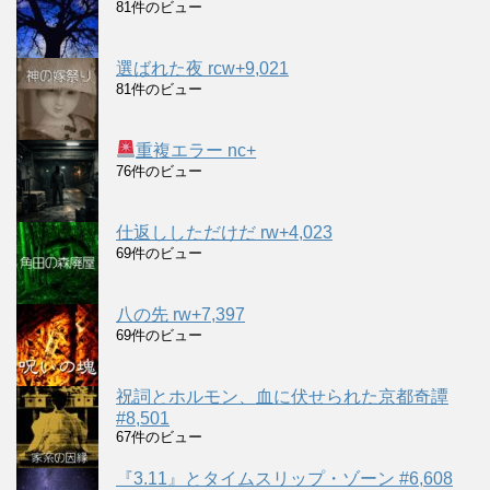
81件のビュー
選ばれた夜 rcw+9,021
81件のビュー
重複エラー nc+
76件のビュー
仕返ししただけだ rw+4,023
69件のビュー
八の先 rw+7,397
69件のビュー
祝詞とホルモン、血に伏せられた京都奇譚
#8,501
67件のビュー
『3.11』とタイムスリップ・ゾーン #6,608