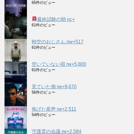
65件のビュー
最終試験の朝 nc+
61件のビュー
時空のおじさん nw+517
61件のビュー
空いていない宿 rw+5,800
61件のビュー
見ていた側 rw+9,670
56件のビュー
焦げた産声 rw+2,511
54件のビュー
守護霊の会議 rw+2,584