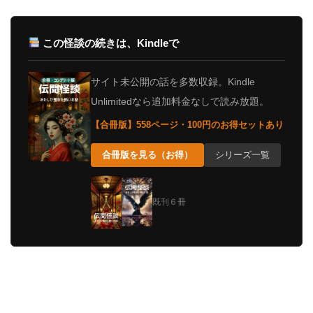
この怪談の続きは、Kindleで
サイト未公開の話を多数収録。Kindle
Unlimitedなら追加料金なしで読み放題。
【合冊版】558ページ・100円のお得セットあり
合冊版を見る（お得）
シリーズ一覧
既刊６冊