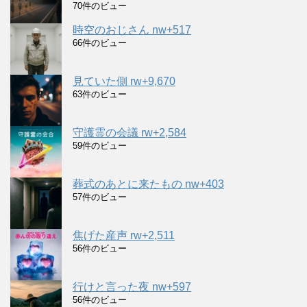
70件のビュー
時空のおじさん nw+517
66件のビュー
見ていた側 rw+9,670
63件のビュー
守護霊の会議 rw+2,584
59件のビュー
葬式のあとに来たもの nw+403
57件のビュー
焦げた産声 rw+2,511
56件のビュー
行けと言った夜 nw+597
56件のビュー