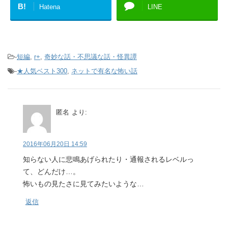
B!
Hatena
LINE
-
短編
,
r+
,
奇妙な話・不思議な話・怪異譚
-
★人気ベスト300
,
ネットで有名な怖い話
匿名
より:
2016年06月20日 14:59
知らない人に悲鳴あげられたり・通報されるレベルっ
て、どんだけ…。
怖いもの見たさに見てみたいような…
返信