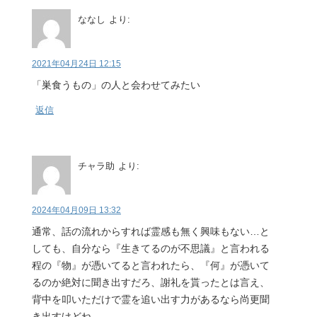
ななし
より:
2021年04月24日 12:15
「巣食うもの」の人と会わせてみたい
返信
チャラ助
より:
2024年04月09日 13:32
通常、話の流れからすれば霊感も無く興味もない…と
しても、自分なら『生きてるのが不思議』と言われる
程の『物』が憑いてると言われたら、『何』が憑いて
るのか絶対に聞き出すだろ、謝礼を貰ったとは言え、
背中を叩いただけで霊を追い出す力があるなら尚更聞
き出すけどね…