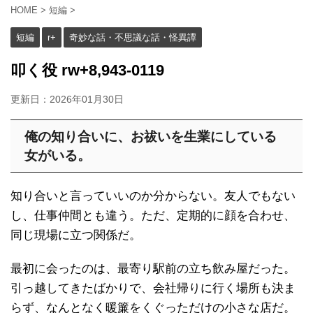
HOME
>
短編
>
短編
r+
奇妙な話・不思議な話・怪異譚
叩く役 rw+8,943-0119
更新日：
2026年01月30日
俺の知り合いに、お祓いを生業にしている
女がいる。
知り合いと言っていいのか分からない。友人でもない
し、仕事仲間とも違う。ただ、定期的に顔を合わせ、
同じ現場に立つ関係だ。
最初に会ったのは、最寄り駅前の立ち飲み屋だった。
引っ越してきたばかりで、会社帰りに行く場所も決ま
らず、なんとなく暖簾をくぐっただけの小さな店だ。