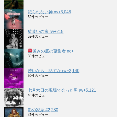
祀られない神 rw+3,048
52件のビュー
猿喰いの家 rw+218
52件のビュー
澱みの底の蒐集者 nc+
50件のビュー
苦いなら、話すな rw+2,140
50件のビュー
七月六日の現場で会った男 rw+5,121
48件のビュー
影の家系 #2,280
47件のビュー