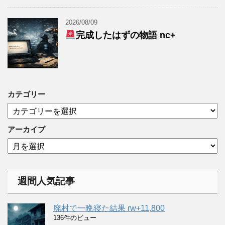
2026/08/09
完成したはずの物語 nc+
カテゴリー
カ
テ
ゴ
アーカイブ
リ
ア
ー
ー
カ
イ
週間人気記事
ブ
廃村で一晩寝た結果 rw+11,800
136件のビュー