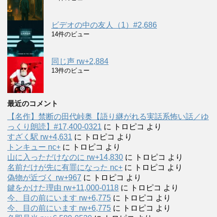
ビデオの中の友人（1）#2,686
14件のビュー
同じ声 rw+2,884
13件のビュー
最近のコメント
【名作】禁断の田代峠奥【語り継がれる実話系怖い話／ゆ
っくり朗読】#17,400-0321
に
トロピコ
より
すざく駅 rw+4,631
に
トロピコ
より
トンキュー nc+
に
トロピコ
より
山に入っただけなのに rw+14,830
に
トロピコ
より
名前だけが先に有罪になった nc+
に
トロピコ
より
偽物が近づく rw+967
に
トロピコ
より
鍵をかけた理由 rw+11,000-0118
に
トロピコ
より
今、目の前にいます rw+6,775
に
トロピコ
より
今、目の前にいます rw+6,775
に
トロピコ
より