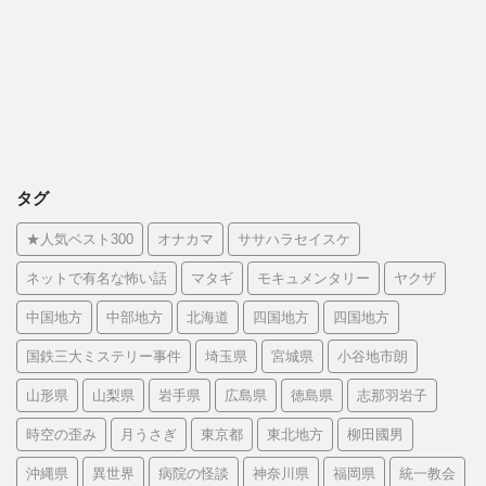
タグ
★人気ベスト300
オナカマ
ササハラセイスケ
ネットで有名な怖い話
マタギ
モキュメンタリー
ヤクザ
中国地方
中部地方
北海道
四国地方
四国地方
国鉄三大ミステリー事件
埼玉県
宮城県
小谷地市朗
山形県
山梨県
岩手県
広島県
徳島県
志那羽岩子
時空の歪み
月うさぎ
東京都
東北地方
柳田國男
沖縄県
異世界
病院の怪談
神奈川県
福岡県
統一教会