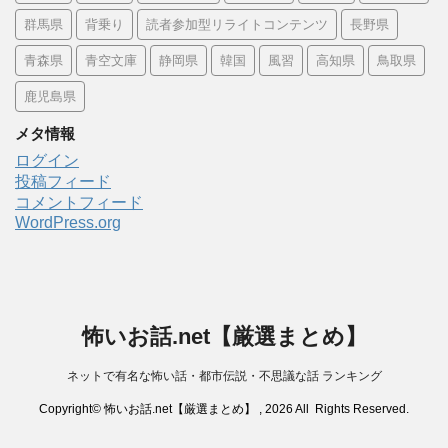
群馬県
背乗り
読者参加型リライトコンテンツ
長野県
青森県
青空文庫
静岡県
韓国
風習
高知県
鳥取県
鹿児島県
メタ情報
ログイン
投稿フィード
コメントフィード
WordPress.org
怖いお話.net【厳選まとめ】
ネットで有名な怖い話・都市伝説・不思議な話 ランキング
Copyright© 怖いお話.net【厳選まとめ】 , 2026 All Rights Reserved.