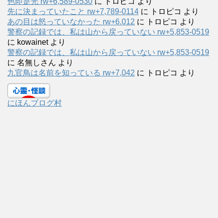
色即是光 rw+6,589-0530
に
トロピコ
より
先に決まっていたこと rw+7,789-0114
に
トロピコ
より
あの目は怒っていなかった rw+6.012
に
トロピコ
より
警察の記録では、私は山から戻っていない rw+5,853-0519
に
kowainet
より
警察の記録では、私は山から戻っていない rw+5,853-0519
に
名無しさん
より
九官鳥は名前を知っている rw+7,042
に
トロピコ
より
にほんブログ村