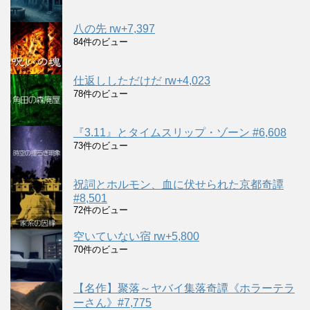
八の先 rw+7,397
84件のビュー
仕返ししただけだ rw+4,023
78件のビュー
『3.11』とタイムスリップ・ゾーン #6,608
73件のビュー
祝詞とホルモン、血に伏せられた京都奇譚
#8,501
72件のビュー
空いていない宿 rw+5,800
70件のビュー
【名作】聚落～ヤバイ集落奇譚《ホラーテラ
ーさん》#7,775