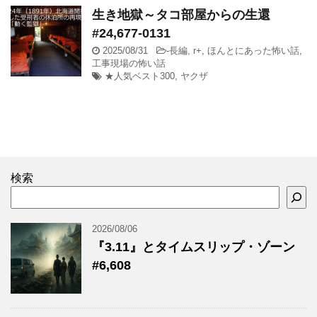
生き地獄～タコ部屋からの生還
#24,677-0131
2025/08/31
-
長編
,
r+
,
ほんとにあった怖い話
,
工事現場の怖い話
★人気ベスト300
,
ヤクザ
検索
2026/08/06
『3.11』とタイムスリップ・ゾーン
#6,608