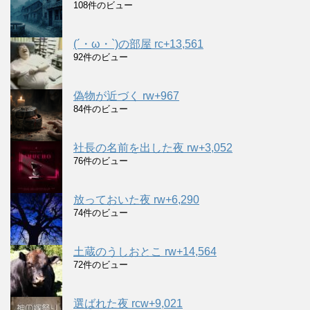
108件のビュー
(´・ω・`)の部屋 rc+13,561
92件のビュー
偽物が近づく rw+967
84件のビュー
社長の名前を出した夜 rw+3,052
76件のビュー
放っておいた夜 rw+6,290
74件のビュー
土蔵のうしおとこ rw+14,564
72件のビュー
選ばれた夜 rcw+9,021