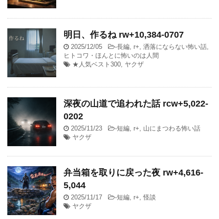
明日、作るね rw+10,384-0707
2025/12/05
-
長編
,
r+
,
洒落にならない怖い話
,
ヒトコワ・ほんとに怖いのは人間
★人気ベスト300
,
ヤクザ
深夜の山道で追われた話 rcw+5,022-
0202
2025/11/23
-
短編
,
r+
,
山にまつわる怖い話
ヤクザ
弁当箱を取りに戻った夜 rw+4,616-
5,044
2025/11/17
-
短編
,
r+
,
怪談
ヤクザ