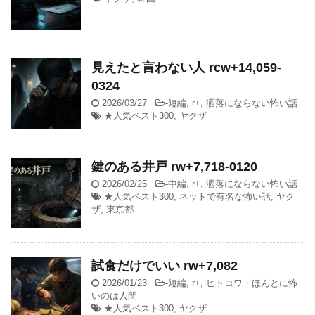
見えたと言わない人 rcw+14,059-
0324
2026/03/27
-
短編
,
r+
,
洒落にならない怖い話
★人気ベスト300
,
ヤクザ
鍵のある井戸 rw+7,718-0120
2026/02/25
-
中編
,
r+
,
洒落にならない怖い話
★人気ベスト300
,
ネットで有名な怖い話
,
ヤク
ザ
,
東京都
試食だけでいい rw+7,082
2026/01/23
-
短編
,
r+
,
ヒトコワ・ほんとに怖
いのは人間
★人気ベスト300
,
ヤクザ