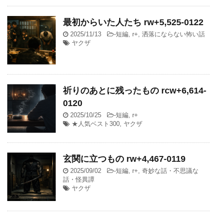
最初からいた人たち rw+5,525-0122
2025/11/13
-
短編
,
r+
,
洒落にならない怖い話
ヤクザ
祈りのあとに残ったもの rcw+6,614-
0120
2025/10/25
-
短編
,
r+
★人気ベスト300
,
ヤクザ
玄関に立つもの rw+4,467-0119
2025/09/02
-
短編
,
r+
,
奇妙な話・不思議な
話・怪異譚
ヤクザ