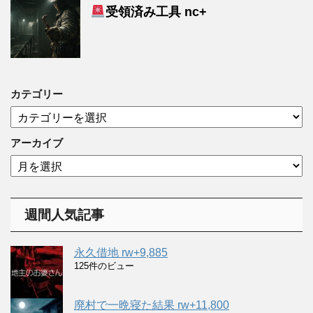
受領済み工具 nc+
カテゴリー
カ
テ
ゴ
アーカイブ
リ
ア
ー
ー
カ
イ
週間人気記事
ブ
永久借地 rw+9,885
125件のビュー
廃村で一晩寝た結果 rw+11,800