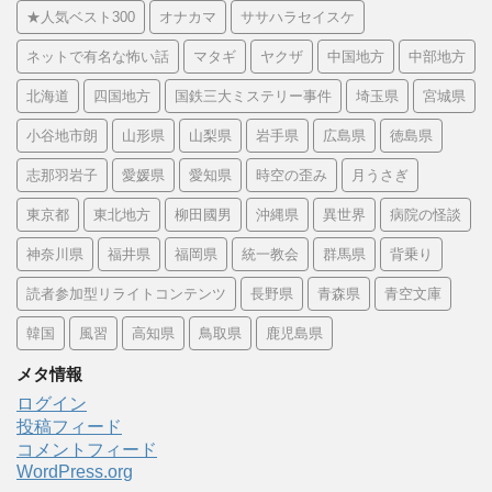
★人気ベスト300
オナカマ
ササハラセイスケ
ネットで有名な怖い話
マタギ
ヤクザ
中国地方
中部地方
北海道
四国地方
国鉄三大ミステリー事件
埼玉県
宮城県
小谷地市朗
山形県
山梨県
岩手県
広島県
徳島県
志那羽岩子
愛媛県
愛知県
時空の歪み
月うさぎ
東京都
東北地方
柳田國男
沖縄県
異世界
病院の怪談
神奈川県
福井県
福岡県
統一教会
群馬県
背乗り
読者参加型リライトコンテンツ
長野県
青森県
青空文庫
韓国
風習
高知県
鳥取県
鹿児島県
メタ情報
ログイン
投稿フィード
コメントフィード
WordPress.org