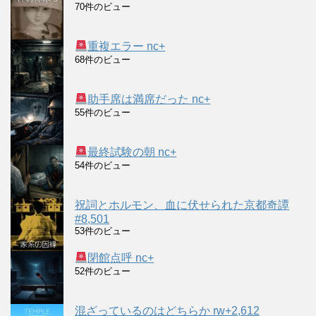
70件のビュー
重複エラー nc+
68件のビュー
助手席は満席だった nc+
55件のビュー
最終試験の朝 nc+
54件のビュー
祝詞とホルモン、血に伏せられた京都奇譚
#8,501
53件のビュー
閉館点呼 nc+
52件のビュー
混ざっているのはどちらか rw+2,612