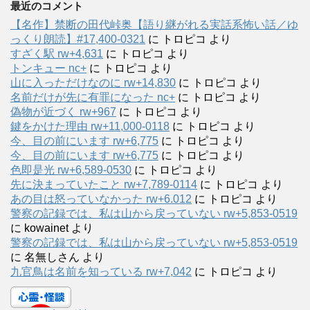
最近のコメント
【名作】禁断の田代峠奥【語り継がれる実話系怖い話／ゆ
っくり朗読】#17,400-0321
に
トロピコ
より
すざく駅 rw+4,631
に
トロピコ
より
トンキュー nc+
に
トロピコ
より
山に入っただけなのに rw+14,830
に
トロピコ
より
名前だけが先に有罪になった nc+
に
トロピコ
より
偽物が近づく rw+967
に
トロピコ
より
鍵をかけた理由 rw+11,000-0118
に
トロピコ
より
今、目の前にいます rw+6,775
に
トロピコ
より
今、目の前にいます rw+6,775
に
トロピコ
より
色即是光 rw+6,589-0530
に
トロピコ
より
先に決まっていたこと rw+7,789-0114
に
トロピコ
より
あの目は怒っていなかった rw+6.012
に
トロピコ
より
警察の記録では、私は山から戻っていない rw+5,853-0519
に
kowainet
より
警察の記録では、私は山から戻っていない rw+5,853-0519
に
名無しさん
より
九官鳥は名前を知っている rw+7,042
に
トロピコ
より