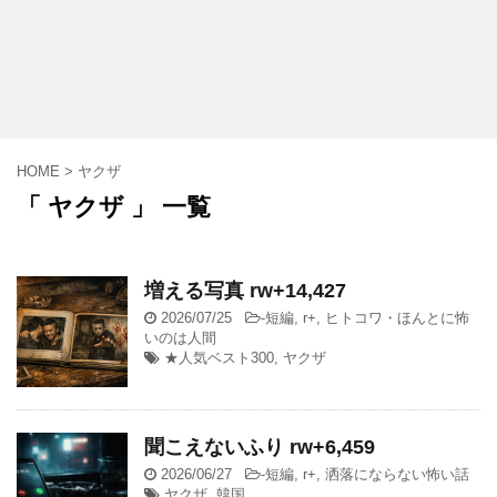
HOME
>
ヤクザ
「 ヤクザ 」 一覧
増える写真 rw+14,427
2026/07/25
-
短編
,
r+
,
ヒトコワ・ほんとに怖
いのは人間
★人気ベスト300
,
ヤクザ
聞こえないふり rw+6,459
2026/06/27
-
短編
,
r+
,
洒落にならない怖い話
ヤクザ
,
韓国