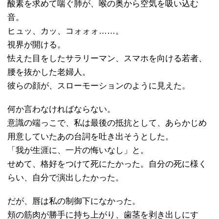
酸素を求めて喘ぐ肺が、喉の奥から空気を吸い込む
音。
ヒュッ、カッ、コォォォ……。
視界が開ける。
怯えた目をしたサラリーマン、スマホを向ける若者、
腰を抜かした老婦人。
彼らの顔が、スローモーションのように見えた。
何か言わなければならない。
意識の端っこで、私は最後の抵抗として、あらかじめ
用意していたあの台詞を吐き出そうとした。
「我が生涯に、一片の悔いなし」と。
せめて、格好をつけて死にたかった。自分の死に様く
らい、自分で演出したかった。
だが、唇は私の制御下になかった。
頬の筋肉が勝手に持ち上がり、歯茎を剥き出しにす