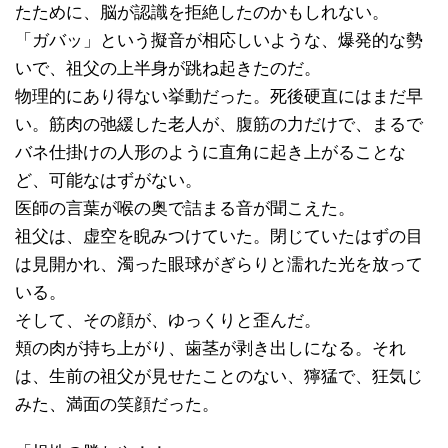
たために、脳が認識を拒絶したのかもしれない。
「ガバッ」という擬音が相応しいような、爆発的な勢
いで、祖父の上半身が跳ね起きたのだ。
物理的にあり得ない挙動だった。死後硬直にはまだ早
い。筋肉の弛緩した老人が、腹筋の力だけで、まるで
バネ仕掛けの人形のように直角に起き上がることな
ど、可能なはずがない。
医師の言葉が喉の奥で詰まる音が聞こえた。
祖父は、虚空を睨みつけていた。閉じていたはずの目
は見開かれ、濁った眼球がぎらりと濡れた光を放って
いる。
そして、その顔が、ゆっくりと歪んだ。
頬の肉が持ち上がり、歯茎が剥き出しになる。それ
は、生前の祖父が見せたことのない、獰猛で、狂気じ
みた、満面の笑顔だった。