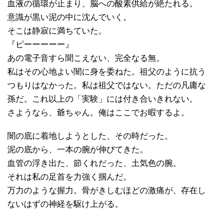
血液の循環が止まり、脳への酸素供給が絶たれる。
意識が黒い泥の中に沈んでいく。
そこは静寂に満ちていた。
『ピーーーーー』
あの電子音すら聞こえない、完全なる無。
私はその心地よい闇に身を委ねた。祖父のように抗う
つもりはなかった。私は祖父ではない。ただの凡庸な
孫だ。これ以上の「実験」には付き合いきれない。
さようなら、爺ちゃん。俺はここでお暇するよ。
闇の底に着地しようとした、その時だった。
泥の底から、一本の腕が伸びてきた。
血管の浮き出た、節くれだった、土気色の腕。
それは私の足首を力強く掴んだ。
万力のような握力。骨がきしむほどの激痛が、存在し
ないはずの神経を駆け上がる。