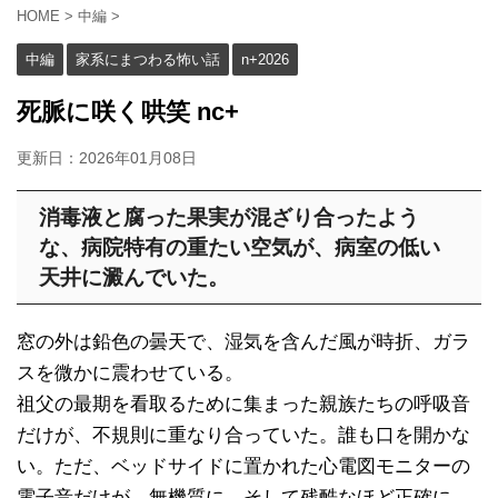
HOME
>
中編
>
中編
家系にまつわる怖い話
n+2026
死脈に咲く哄笑 nc+
更新日：
2026年01月08日
消毒液と腐った果実が混ざり合ったよう
な、病院特有の重たい空気が、病室の低い
天井に澱んでいた。
窓の外は鉛色の曇天で、湿気を含んだ風が時折、ガラ
スを微かに震わせている。
祖父の最期を看取るために集まった親族たちの呼吸音
だけが、不規則に重なり合っていた。誰も口を開かな
い。ただ、ベッドサイドに置かれた心電図モニターの
電子音だけが、無機質に、そして残酷なほど正確に、