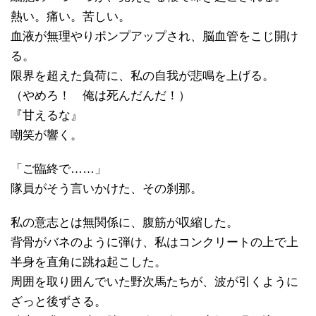
熱い。痛い。苦しい。
血液が無理やりポンプアップされ、脳血管をこじ開け
る。
限界を超えた負荷に、私の自我が悲鳴を上げる。
（やめろ！ 俺は死んだんだ！）
『甘えるな』
嘲笑が響く。
「ご臨終で……」
隊員がそう言いかけた、その刹那。
私の意志とは無関係に、腹筋が収縮した。
背骨がバネのように弾け、私はコンクリートの上で上
半身を直角に跳ね起こした。
周囲を取り囲んでいた野次馬たちが、波が引くように
ざっと後ずさる。