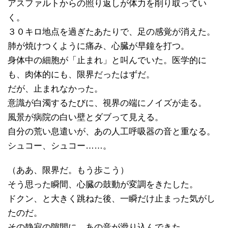
アスファルトからの照り返しが体力を削り取ってい
く。
３０キロ地点を過ぎたあたりで、足の感覚が消えた。
肺が焼けつくように痛み、心臓が早鐘を打つ。
身体中の細胞が「止まれ」と叫んでいた。医学的に
も、肉体的にも、限界だったはずだ。
だが、止まれなかった。
意識が白濁するたびに、視界の端にノイズが走る。
風景が病院の白い壁とダブって見える。
自分の荒い息遣いが、あの人工呼吸器の音と重なる。
シュコー、シュコー……。
（ああ、限界だ。もう歩こう）
そう思った瞬間、心臓の鼓動が変調をきたした。
ドクン、と大きく跳ねた後、一瞬だけ止まった気がし
たのだ。
その静寂の隙間に、あの音が滑り込んできた。