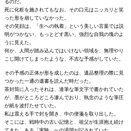
るのだ。
死に化粧を施されてもなお、その口元はニッカリと笑
った形を崩していなかった。
その笑顔は、「生への執着」という美しい言葉では説
明がつかない、もっとどす黒い、強烈な自我の塊のよ
うに見えた。
何か、人間が踏み込んではいけない領域を、無理やり
こじ開けてしまったような、不吉な予感がしていた。
その予感の正体が形を成したのは、遺品整理の際に見
つかった一通の遺書を読んだ時だった。
茶封筒に入ったそれは、達筆な筆文字で書かれていた
が、墨がところどころ滲んでおり、執念のような筆圧
が紙を波打たせていた。
私は震える手で封を開き、中の便箋を取り出した。
そこには、戦時中の古い記憶と、祖父が生涯抱え続け
てきた、ある「実験」への渇望が記されていた。