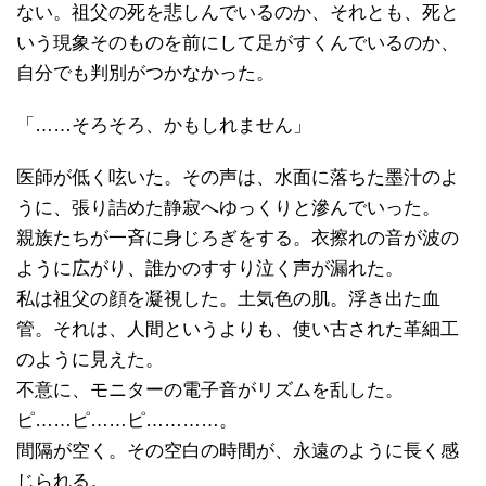
ない。祖父の死を悲しんでいるのか、それとも、死と
いう現象そのものを前にして足がすくんでいるのか、
自分でも判別がつかなかった。
「……そろそろ、かもしれません」
医師が低く呟いた。その声は、水面に落ちた墨汁のよ
うに、張り詰めた静寂へゆっくりと滲んでいった。
親族たちが一斉に身じろぎをする。衣擦れの音が波の
ように広がり、誰かのすすり泣く声が漏れた。
私は祖父の顔を凝視した。土気色の肌。浮き出た血
管。それは、人間というよりも、使い古された革細工
のように見えた。
不意に、モニターの電子音がリズムを乱した。
ピ……ピ……ピ…………。
間隔が空く。その空白の時間が、永遠のように長く感
じられる。