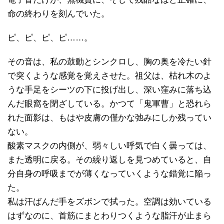
命の終わりを刻んでいた。
ピ、ピ、ピ、ピ……。
その音は、私の鼓動とシンクロし、胸の奥を冷たい針
で突くような感覚を覚えさせた。祖父は、枯れ木のよ
うな手足をシーツの下に投げ出し、深い窪みに落ち込
んだ眼窩を閉ざしている。かつて「鬼軍曹」と恐れら
れた面影は、もはや皮膚の僅かな弛みにしか残ってい
ない。
酸素マスクの内側が、弱々しい呼気で白く曇っては、
また透明に戻る。その繰り返しを見つめていると、自
分自身の呼吸までが薄くなっていくような錯覚に陥っ
た。
私は汗ばんだ手をズボンで拭った。空調は効いている
はずなのに、首筋にまとわりつくような脂汗が止まら