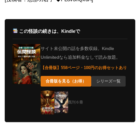
この怪談の続きは、Kindleで
サイト未公開の話を多数収録。Kindle
Unlimitedなら追加料金なしで読み放題。
【合冊版】558ページ・100円のお得セットあり
合冊版を見る（お得）
シリーズ一覧
既刊６冊