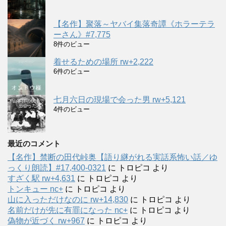
【名作】聚落～ヤバイ集落奇譚《ホラーテラ
ーさん》#7,775
8件のビュー
着せるための場所 rw+2,222
6件のビュー
七月六日の現場で会った男 rw+5,121
4件のビュー
最近のコメント
【名作】禁断の田代峠奥【語り継がれる実話系怖い話／ゆ
っくり朗読】#17,400-0321
に
トロピコ
より
すざく駅 rw+4,631
に
トロピコ
より
トンキュー nc+
に
トロピコ
より
山に入っただけなのに rw+14,830
に
トロピコ
より
名前だけが先に有罪になった nc+
に
トロピコ
より
偽物が近づく rw+967
に
トロピコ
より