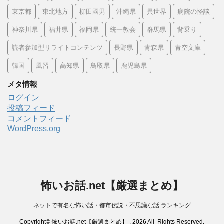
東京都
東北地方
柳田國男
沖縄県
異世界
病院の怪談
神奈川県
福井県
福岡県
統一教会
群馬県
背乗り
読者参加型リライトコンテンツ
長野県
青森県
青空文庫
韓国
風習
高知県
鳥取県
鹿児島県
メタ情報
ログイン
投稿フィード
コメントフィード
WordPress.org
怖いお話.net【厳選まとめ】
ネットで有名な怖い話・都市伝説・不思議な話 ランキング
Copyright© 怖いお話.net【厳選まとめ】 , 2026 All Rights Reserved.