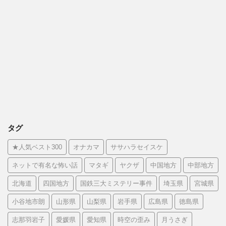
タグ
★人気ベスト300
オナカマ
ササハラセイスケ
ネットで有名な怖い話
マタギ
ヤクザ
中国地方
中部地方
北海道
四国地方
国鉄三大ミステリー事件
埼玉県
宮城県
小谷地市朗
山形県
山梨県
岩手県
広島県
徳島県
志那羽岩子
愛媛県
愛知県
時空の歪み
月うさぎ