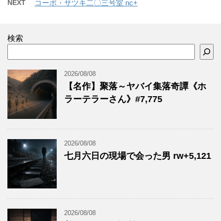
NEXT
コーポ・サツキ二〇三号室 nc+
検索
2026/08/08
【名作】聚落～ヤバイ集落奇譚《ホ
ラーテラーさん》#7,775
2026/08/08
七月六日の現場で会った男 rw+5,121
2026/08/08