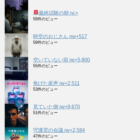
最終試験の朝 nc+
59件のビュー
時空のおじさん nw+517
59件のビュー
空いていない宿 rw+5,800
55件のビュー
焦げた産声 rw+2,511
53件のビュー
見ていた側 rw+9,670
51件のビュー
守護霊の会議 rw+2,584
47件のビュー