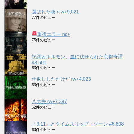
選ばれた夜 rcw+9,021
77件のビュー
重複エラー nc+
75件のビュー
祝詞とホルモン、血に伏せられた京都奇譚
#8,501
63件のビュー
仕返ししただけだ rw+4,023
63件のビュー
八の先 rw+7,397
62件のビュー
『3.11』とタイムスリップ・ゾーン #6,608
60件のビュー