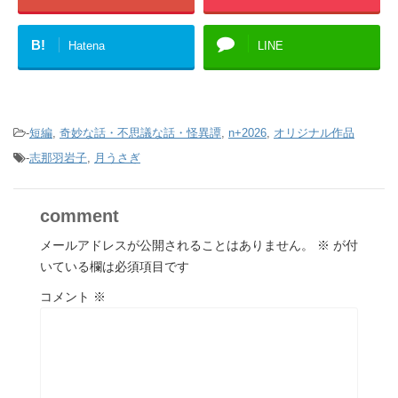
B!
Hatena
LINE
-
短編
,
奇妙な話・不思議な話・怪異譚
,
n+2026
,
オリジナル作品
-
志那羽岩子
,
月うさぎ
comment
メールアドレスが公開されることはありません。
※
が付
いている欄は必須項目です
コメント
※