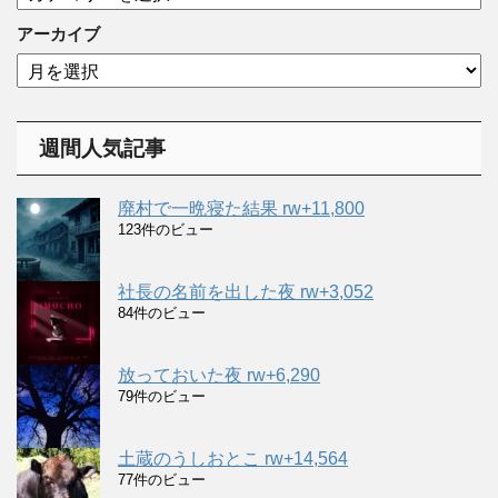
テ
ゴ
アーカイブ
リ
ア
ー
ー
カ
イ
週間人気記事
ブ
廃村で一晩寝た結果 rw+11,800
123件のビュー
社長の名前を出した夜 rw+3,052
84件のビュー
放っておいた夜 rw+6,290
79件のビュー
土蔵のうしおとこ rw+14,564
77件のビュー