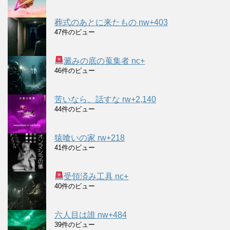
葬式のあとに来たもの nw+403
47件のビュー
澱みの底の蒐集者 nc+
46件のビュー
苦いなら、話すな rw+2,140
44件のビュー
猿喰いの家 rw+218
41件のビュー
受領済み工具 nc+
40件のビュー
六人目は誰 nw+484
39件のビュー