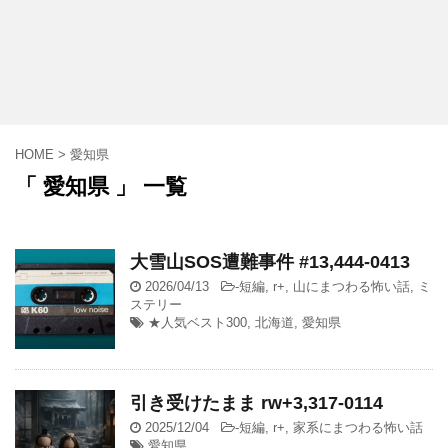
HOME
>
愛知県
「 愛知県 」 一覧
大雪山SOS遭難事件 #13,444-0413
2026/04/13
-
短編
,
r+
,
山にまつわる怖い話
,
ミ
ステリー
★人気ベスト300
,
北海道
,
愛知県
引き受けたまま rw+3,317-0114
2025/12/04
-
短編
,
r+
,
家系にまつわる怖い話
愛知県