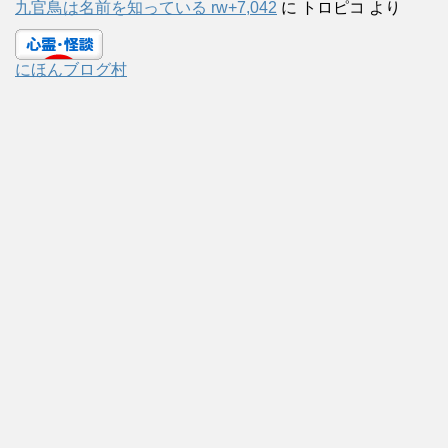
九官鳥は名前を知っている rw+7,042
に
トロピコ
より
にほんブログ村