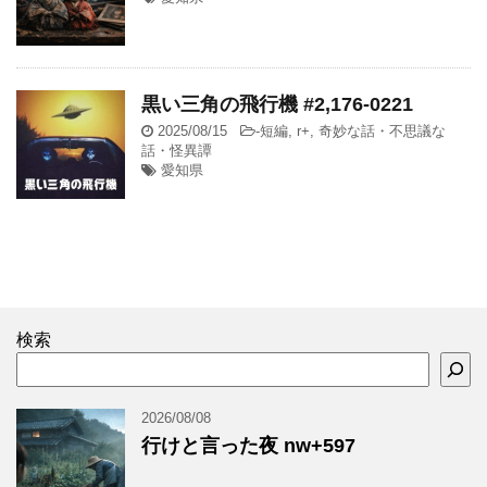
黒い三角の飛行機 #2,176-0221
2025/08/15
-
短編
,
r+
,
奇妙な話・不思議な
話・怪異譚
愛知県
検索
2026/08/08
行けと言った夜 nw+597