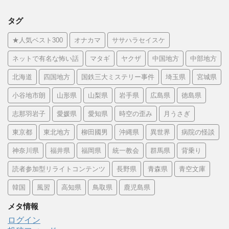
タグ
★人気ベスト300
オナカマ
ササハラセイスケ
ネットで有名な怖い話
マタギ
ヤクザ
中国地方
中部地方
北海道
四国地方
国鉄三大ミステリー事件
埼玉県
宮城県
小谷地市朗
山形県
山梨県
岩手県
広島県
徳島県
志那羽岩子
愛媛県
愛知県
時空の歪み
月うさぎ
東京都
東北地方
柳田國男
沖縄県
異世界
病院の怪談
神奈川県
福井県
福岡県
統一教会
群馬県
背乗り
読者参加型リライトコンテンツ
長野県
青森県
青空文庫
韓国
風習
高知県
鳥取県
鹿児島県
メタ情報
ログイン