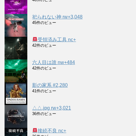
祀られない神 rw+3,048
45件のビュー
受領済み工具 nc+
42件のビュー
六人目は誰 nw+484
42件のビュー
影の家系 #2,280
41件のビュー
△△.jpg rw+3,021
36件のビュー
接続不良 nc+