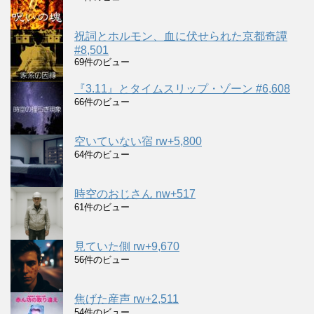
祝詞とホルモン、血に伏せられた京都奇譚
#8,501
69件のビュー
『3.11』とタイムスリップ・ゾーン #6,608
66件のビュー
空いていない宿 rw+5,800
64件のビュー
時空のおじさん nw+517
61件のビュー
見ていた側 rw+9,670
56件のビュー
焦げた産声 rw+2,511
54件のビュー