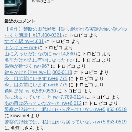
19件のビュー
最近のコメント
【名作】禁断の田代峠奥【語り継がれる実話系怖い話／ゆ
っくり朗読】#17,400-0321
に
トロピコ
より
すざく駅 rw+4,631
に
トロピコ
より
トンキュー nc+
に
トロピコ
より
山に入っただけなのに rw+14,830
に
トロピコ
より
名前だけが先に有罪になった nc+
に
トロピコ
より
偽物が近づく rw+967
に
トロピコ
より
鍵をかけた理由 rw+11,000-0118
に
トロピコ
より
今、目の前にいます rw+6,775
に
トロピコ
より
今、目の前にいます rw+6,775
に
トロピコ
より
色即是光 rw+6,589-0530
に
トロピコ
より
先に決まっていたこと rw+7,789-0114
に
トロピコ
より
あの目は怒っていなかった rw+6.012
に
トロピコ
より
警察の記録では、私は山から戻っていない rw+5,853-0519
に
kowainet
より
警察の記録では、私は山から戻っていない rw+5,853-0519
に
名無しさん
より