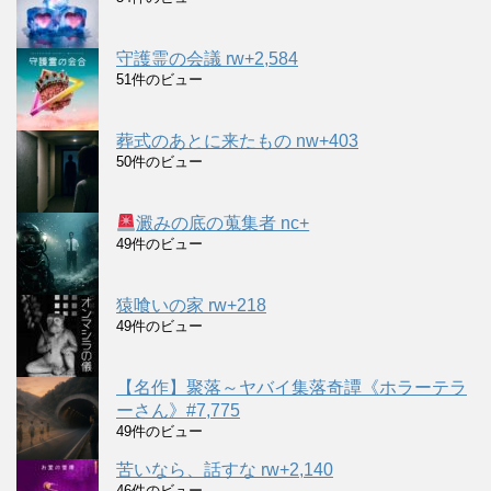
守護霊の会議 rw+2,584
51件のビュー
葬式のあとに来たもの nw+403
50件のビュー
澱みの底の蒐集者 nc+
49件のビュー
猿喰いの家 rw+218
49件のビュー
【名作】聚落～ヤバイ集落奇譚《ホラーテラ
ーさん》#7,775
49件のビュー
苦いなら、話すな rw+2,140
46件のビュー