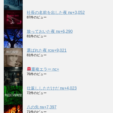
社長の名前を出した夜 rw+3,052
87件のビュー
放っておいた夜 rw+6,290
81件のビュー
選ばれた夜 rcw+9,021
81件のビュー
重複エラー nc+
76件のビュー
仕返ししただけだ rw+4,023
72件のビュー
八の先 rw+7,397
71件のビュー