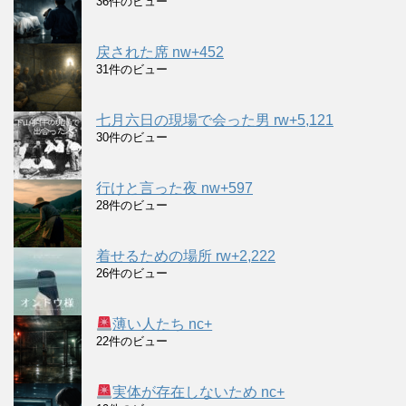
36件のビュー
戻された席 nw+452
31件のビュー
七月六日の現場で会った男 rw+5,121
30件のビュー
行けと言った夜 nw+597
28件のビュー
着せるための場所 rw+2,222
26件のビュー
薄い人たち nc+
22件のビュー
実体が存在しないため nc+