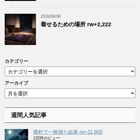
2026/08/08
着せるための場所 rw+2,222
カテゴリー
カ
テ
ゴ
アーカイブ
リ
ア
ー
ー
カ
イ
週間人気記事
ブ
廃村で一晩寝た結果 rw+11,800
132件のビュー