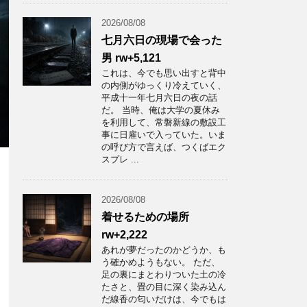
2026/08/08
七月六日の現場で会った
男 rw+5,121
これは、今でも思い出すと背中
の内側がゆっくり冷えていく、
平成十一年七月六日の夜の話
だ。 当時、俺は大学の夏休み
を利用して、常磐新線の敷設工
事に日雇いで入っていた。いま
の呼び方で言えば、つくばエク
スプレ ...
2026/08/08
着せるための場所
rw+2,222
あれが夢だったのかどうか、も
う確かめようもない。 ただ、
足の裏にまとわりついた土の冷
たさと、畳の目に深く染み込ん
だ線香の匂いだけは、今でもは