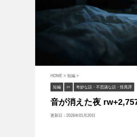
HOME
>
短編
>
短編
r+
奇妙な話・不思議な話・怪異譚
音が消えた夜 rw+2,757
更新日：
2026年01月20日