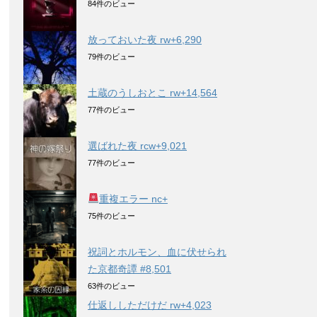
84件のビュー
放っておいた夜 rw+6,290
79件のビュー
土蔵のうしおとこ rw+14,564
77件のビュー
選ばれた夜 rcw+9,021
77件のビュー
重複エラー nc+
75件のビュー
祝詞とホルモン、血に伏せられ
た京都奇譚 #8,501
63件のビュー
仕返ししただけだ rw+4,023