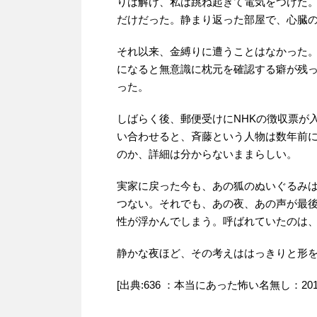
りは解け、私は跳ね起きて電気をつけた
だけだった。静まり返った部屋で、心臓
それ以来、金縛りに遭うことはなかった
になると無意識に枕元を確認する癖が残
った。
しばらく後、郵便受けにNHKの徴収票が
い合わせると、斉藤という人物は数年前
のか、詳細は分からないままらしい。
実家に戻った今も、あの狐のぬいぐるみ
つない。それでも、あの夜、あの声が最
性が浮かんでしまう。呼ばれていたのは
静かな夜ほど、その考えははっきりと形
[出典:636 ：本当にあった怖い名無し：2011/12/15