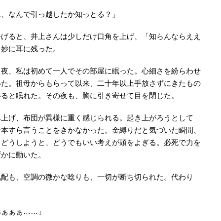
ん、なんで引っ越したか知っとる？」
告げると、井上さんは少しだけ口角を上げ、「知らんならええ
、妙に耳に残った。
た夜、私は初めて一人でその部屋に眠った。心細さを紛らわせ
いた。祖母からもらって以来、二十年以上手放さずにきたもの
いると眠れた。その夜も、胸に引き寄せて目を閉じた。
み上げ、布団が異様に重く感じられる。起き上がろうとして
一本すら言うことをきかなかった。金縛りだと気づいた瞬間、
らどうしようと、どうでもいい考えが頭をよぎる。必死で力を
ずかに動いた。
気配も、空調の微かな唸りも、一切が断ち切られた。代わり
。
あぁぁぁ……」