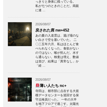
っきりと身体に残っている。
私が七つのときのことだ。両親
に連 ...
2026/08/07
戻された席 nw+452
あの夏の入道雲は、逃げ場のな
い白さで空を塞いでいた。 二
〇二五年六月、私はほとんど食
べられなくなった。食欲がない
のではない。喉が拒んだ。水す
ら通らない。検査は増え、数値
は並び、結果は「異常なし」か
「経 ...
2026/08/07
薄い人たち nc+
寺田は、都市部に点在する大規
模データセンターを巡回する保
守点検員だった。 一年の大半
を地下フロアで過ごす。太陽光