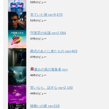
53件のビュー
見ていた側 rw+9,670
51件のビュー
守護霊の会議 rw+2,584
47件のビュー
葬式のあとに来たもの nw+403
47件のビュー
澱みの底の蒐集者 nc+
46件のビュー
苦いなら、話すな rw+2,140
44件のビュー
猿喰いの家 rw+218