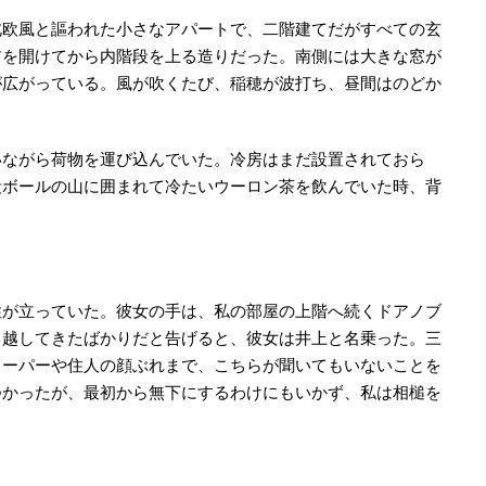
北欧風と謳われた小さなアパートで、二階建てだがすべての玄
アを開けてから内階段を上る造りだった。南側には大きな窓が
が広がっている。風が吹くたび、稲穂が波打ち、昼間はのどか
いながら荷物を運び込んでいた。冷房はまだ設置されておら
段ボールの山に囲まれて冷たいウーロン茶を飲んでいた時、背
性が立っていた。彼女の手は、私の部屋の上階へ続くドアノブ
っ越してきたばかりだと告げると、彼女は井上と名乗った。三
スーパーや住人の顔ぶれまで、こちらが聞いてもいないことを
つかったが、最初から無下にするわけにもいかず、私は相槌を
。