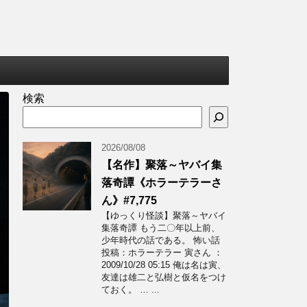
検索
2026/08/08
【名作】聚落～ヤバイ集
落奇譚《ホラーテラーさ
ん》#7,775
【ゆっくり怪談】聚落～ヤバイ
集落奇譚 もう二〇年以上前、
少年時代の話である。 怖い話
投稿：ホラーテラー 寅さん ：
2009/10/28 05:15 俺は名は寅、
友達は雄二と弘樹と仮名をつけ
ておく。 … ...