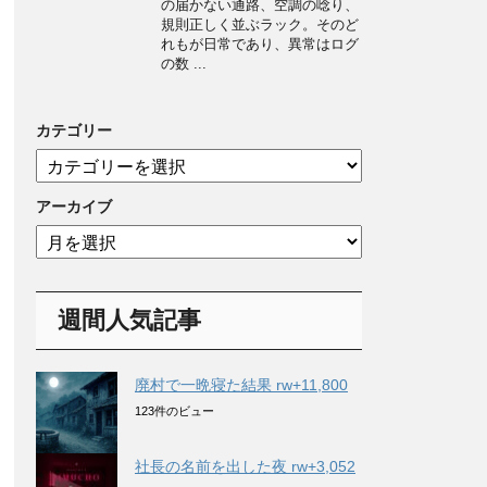
の届かない通路、空調の唸り、
規則正しく並ぶラック。そのど
れもが日常であり、異常はログ
の数 ...
カテゴリー
カ
テ
ゴ
アーカイブ
リ
ア
ー
ー
カ
イ
週間人気記事
ブ
廃村で一晩寝た結果 rw+11,800
123件のビュー
社長の名前を出した夜 rw+3,052