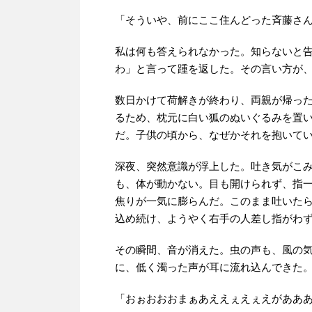
「そういや、前にここ住んどった斉藤さ
私は何も答えられなかった。知らないと
わ」と言って踵を返した。その言い方が
数日かけて荷解きが終わり、両親が帰っ
るため、枕元に白い狐のぬいぐるみを置
だ。子供の頃から、なぜかそれを抱いて
深夜、突然意識が浮上した。吐き気がこ
も、体が動かない。目も開けられず、指
焦りが一気に膨らんだ。このまま吐いた
込め続け、ようやく右手の人差し指がわ
その瞬間、音が消えた。虫の声も、風の
に、低く濁った声が耳に流れ込んできた
「おぉおおおまぁあええぇえぇえがああ