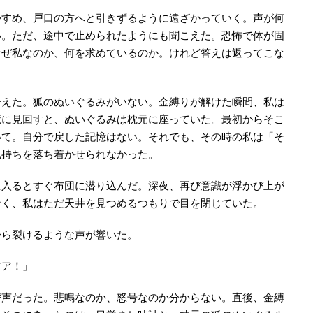
かすめ、戸口の方へと引きずるように遠ざかっていく。声が何
い。ただ、途中で止められたようにも聞こえた。恐怖で体が固
なぜ私なのか、何を求めているのか。けれど答えは返ってこな
冷えた。狐のぬいぐるみがいない。金縛りが解けた瞬間、私は
死に見回すと、ぬいぐるみは枕元に座っていた。最初からそこ
いて。自分で戻した記憶はない。それでも、その時の私は「そ
気持ちを落ち着かせられなかった。
に入るとすぐ布団に潜り込んだ。深夜、再び意識が浮かび上が
なく、私はただ天井を見つめるつもりで目を閉じていた。
から裂けるような声が響いた。
アア！」
び声だった。悲鳴なのか、怒号なのか分からない。直後、金縛