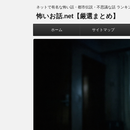
ネットで有名な怖い話・都市伝説・不思議な話 ランキ
怖いお話.net【厳選まとめ】
ホーム
サイトマップ