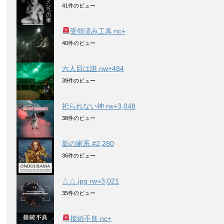
41件のビュー
受領済み工具 nc+
40件のビュー
六人目は誰 nw+484
39件のビュー
祀られない神 rw+3,048
38件のビュー
影の家系 #2,280
36件のビュー
△△.jpg rw+3,021
35件のビュー
接続不良 nc+