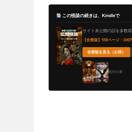
この怪談の続きは、Kindleで
サイト未公開の話を多数収録。
【合冊版】558ページ・10
合冊版を見る（お得）
既刊６冊