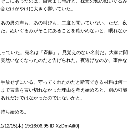
。そこにあったのは、目覚まし時計と、枕元の狐のぬいぐるみ
の音だけがやけに大きく響いていた。
。あの男の声も、あの叫びも、二度と聞いていない。ただ、夜
った。ぬいぐるみがそこにあることを確かめないと、眠れなか
入っていた。宛名は「斉藤」。見覚えのない名前だ。大家に問
に突然いなくなったのだと告げられた。夜逃げなのか、事件な
は手放せずにいる。守ってくれたのだと断言できる材料は何一
後まで言葉を言い切れなかった理由を考え始めると、別の可能
、あれだけではなかったのではないかと。
を持ち始める。
(木) 19:16:06.95 ID:XzDmAift0]