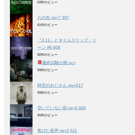
63件のビュー
八の先 rw+7,397
61件のビュー
『3.11』とタイムスリップ・ゾ
ーン #6,608
60件のビュー
最終試験の朝 nc+
59件のビュー
時空のおじさん nw+517
59件のビュー
空いていない宿 rw+5,800
55件のビュー
焦げた産声 rw+2,511