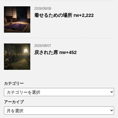
2026/08/08
着せるための場所 rw+2,222
2026/08/07
戻された席 nw+452
カテゴリー
カ
テ
ゴ
アーカイブ
リ
ア
ー
ー