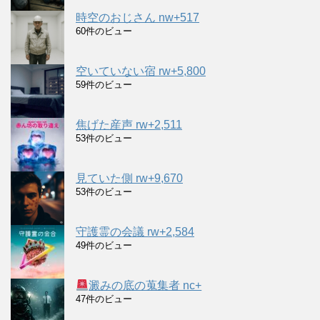
時空のおじさん nw+517
60件のビュー
空いていない宿 rw+5,800
59件のビュー
焦げた産声 rw+2,511
53件のビュー
見ていた側 rw+9,670
53件のビュー
守護霊の会議 rw+2,584
49件のビュー
澱みの底の蒐集者 nc+
47件のビュー