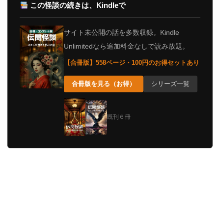
この怪談の続きは、Kindleで
サイト未公開の話を多数収録。Kindle
Unlimitedなら追加料金なしで読み放題。
【合冊版】558ページ・100円のお得セットあり
合冊版を見る（お得）
シリーズ一覧
既刊６冊