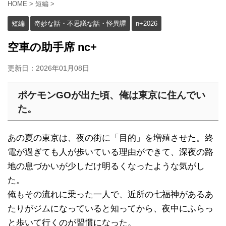
HOME
>
短編
>
短編
奇妙な話・不思議な話・怪異譚
n+2026
空車の助手席 nc+
更新日：
2026年01月08日
ポケモンGOが出た頃、俺は東京に住んでい
た。
あの夏の東京は、夜の街に「目的」を増殖させた。終
電が過ぎても人が歩いている理由ができて、深夜の路
地の息づかいが少しだけ明るくなったような気がし
た。
俺もその流れに乗った一人で、近所の七福神があるあ
たりがジムになっていると知ってから、夜中にふらっ
と歩いて行くのが習慣になった。