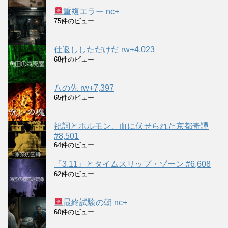
重複エラー nc+
75件のビュー
仕返ししただけだ rw+4,023
68件のビュー
八の先 rw+7,397
65件のビュー
祝詞とホルモン、血に伏せられた京都奇譚
#8,501
64件のビュー
『3.11』とタイムスリップ・ゾーン #6,608
62件のビュー
最終試験の朝 nc+
60件のビュー