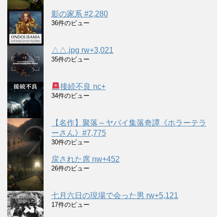
影の家系 #2,280
36件のビュー
△△.jpg rw+3,021
35件のビュー
接続不良 nc+
34件のビュー
【名作】聚落～ヤバイ集落奇譚《ホラーテラ
ーさん》#7,775
30件のビュー
戻された席 nw+452
26件のビュー
七月六日の現場で会った男 rw+5,121
17件のビュー