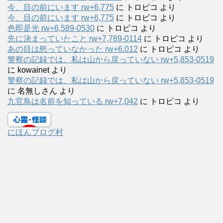
今、目の前にいます rw+6,775
に
トロピコ
より
今、目の前にいます rw+6,775
に
トロピコ
より
色即是光 rw+6,589-0530
に
トロピコ
より
先に決まっていたこと rw+7,789-0114
に
トロピコ
より
あの目は怒っていなかった rw+6.012
に
トロピコ
より
警察の記録では、私は山から戻っていない rw+5,853-0519
に
kowainet
より
警察の記録では、私は山から戻っていない rw+5,853-0519
に
名無しさん
より
九官鳥は名前を知っている rw+7,042
に
トロピコ
より
にほんブログ村