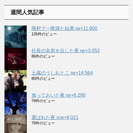
カ
イ
週間人気記事
ブ
廃村で一晩寝た結果 rw+11,800
126件のビュー
社長の名前を出した夜 rw+3,052
86件のビュー
土蔵のうしおとこ rw+14,564
80件のビュー
放っておいた夜 rw+6,290
79件のビュー
選ばれた夜 rcw+9,021
79件のビュー