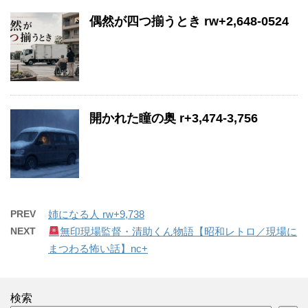
偶然が四つ揃うとき rw+2,648-0524
開かれた瞳の奥 r+3,474-3,756
PREV
姉になる人 rw+9,738
NEXT
無印現場監督・清助くん物語【昭和レトロ／現場に
まつわる怖い話】nc+
検索