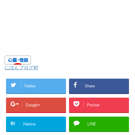
にほんブログ村
Twitter
Share
Google+
Pocket
B!
Hatena
LINE