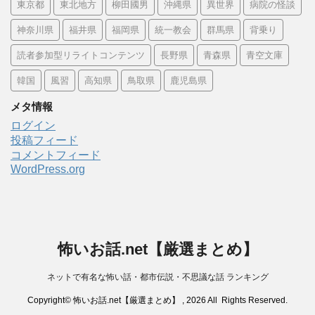
東京都
東北地方
柳田國男
沖縄県
異世界
病院の怪談
神奈川県
福井県
福岡県
統一教会
群馬県
背乗り
読者参加型リライトコンテンツ
長野県
青森県
青空文庫
韓国
風習
高知県
鳥取県
鹿児島県
メタ情報
ログイン
投稿フィード
コメントフィード
WordPress.org
怖いお話.net【厳選まとめ】
ネットで有名な怖い話・都市伝説・不思議な話 ランキング
Copyright© 怖いお話.net【厳選まとめ】 , 2026 All Rights Reserved.