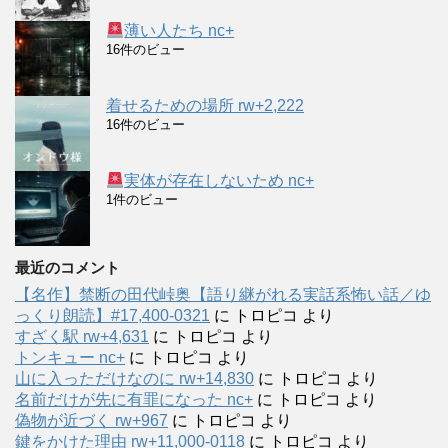
薄い人たち nc+
16件のビュー
着せるための場所 rw+2,222
16件のビュー
実体が存在しないため nc+
1件のビュー
最近のコメント
【名作】禁断の田代峠奥【語り継がれる実話系怖い話／ゆ
っくり朗読】#17,400-0321
に
トロピコ
より
すざく駅 rw+4,631
に
トロピコ
より
トンキュー nc+
に
トロピコ
より
山に入っただけなのに rw+14,830
に
トロピコ
より
名前だけが先に有罪になった nc+
に
トロピコ
より
偽物が近づく rw+967
に
トロピコ
より
鍵をかけた理由 rw+11,000-0118
に
トロピコ
より