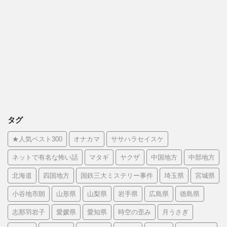
タグ
★人気ベスト300
オナカマ
ササハラセイスケ
ネットで有名な怖い話
マタギ
ヤクザ
中国地方
中部地方
北海道
四国地方
国鉄三大ミステリー事件
埼玉県
宮城県
小谷地市朗
山形県
山梨県
岩手県
広島県
徳島県
志那羽岩子
愛媛県
愛知県
時空の歪み
月うさぎ