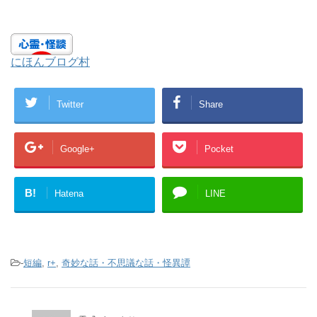
にほんブログ村
Twitter
Share
Google+
Pocket
B!
Hatena
LINE
-
短編
,
r+
,
奇妙な話・不思議な話・怪異譚