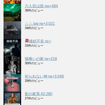
六人目は誰 nw+484
38件のビュー
△△.jpg rw+3,021
34件のビュー
接続不良 nc+
33件のビュー
猿喰いの家 rw+218
30件のビュー
祀られない神 rw+3,048
29件のビュー
影の家系 #2,280
27件のビュー