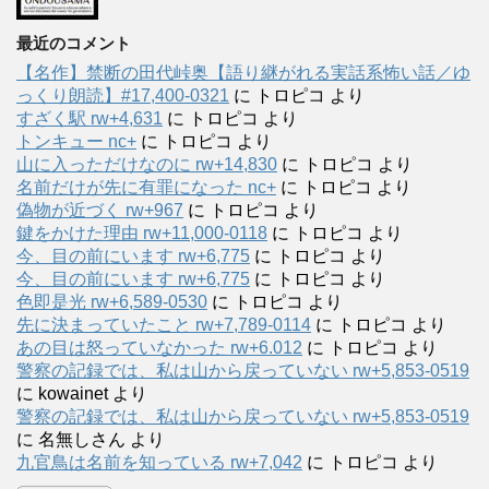
最近のコメント
【名作】禁断の田代峠奥【語り継がれる実話系怖い話／ゆ
っくり朗読】#17,400-0321
に
トロピコ
より
すざく駅 rw+4,631
に
トロピコ
より
トンキュー nc+
に
トロピコ
より
山に入っただけなのに rw+14,830
に
トロピコ
より
名前だけが先に有罪になった nc+
に
トロピコ
より
偽物が近づく rw+967
に
トロピコ
より
鍵をかけた理由 rw+11,000-0118
に
トロピコ
より
今、目の前にいます rw+6,775
に
トロピコ
より
今、目の前にいます rw+6,775
に
トロピコ
より
色即是光 rw+6,589-0530
に
トロピコ
より
先に決まっていたこと rw+7,789-0114
に
トロピコ
より
あの目は怒っていなかった rw+6.012
に
トロピコ
より
警察の記録では、私は山から戻っていない rw+5,853-0519
に
kowainet
より
警察の記録では、私は山から戻っていない rw+5,853-0519
に
名無しさん
より
九官鳥は名前を知っている rw+7,042
に
トロピコ
より