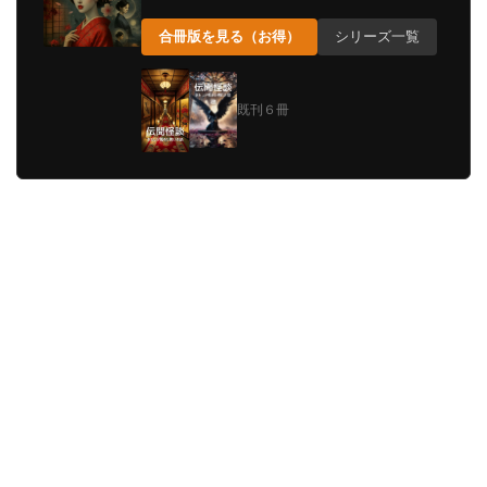
合冊版を見る（お得）
シリーズ一覧
既刊６冊