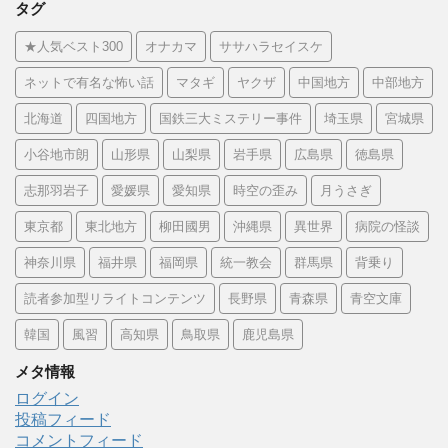
タグ
★人気ベスト300
オナカマ
ササハラセイスケ
ネットで有名な怖い話
マタギ
ヤクザ
中国地方
中部地方
北海道
四国地方
国鉄三大ミステリー事件
埼玉県
宮城県
小谷地市朗
山形県
山梨県
岩手県
広島県
徳島県
志那羽岩子
愛媛県
愛知県
時空の歪み
月うさぎ
東京都
東北地方
柳田國男
沖縄県
異世界
病院の怪談
神奈川県
福井県
福岡県
統一教会
群馬県
背乗り
読者参加型リライトコンテンツ
長野県
青森県
青空文庫
韓国
風習
高知県
鳥取県
鹿児島県
メタ情報
ログイン
投稿フィード
コメントフィード