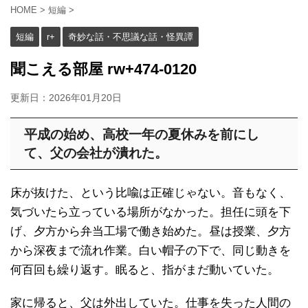
HOME
>
短編
>
短編
r+
奇妙な話・不思議な話・怪異譚
聞こえる部屋 rw+474-0120
更新日：
2026年01月20日
平成の始め、高校一年の夏休みを前にし
て、父の会社が潰れた。
床が抜けた、という比喩は正確じゃない。音もなく、
気づいたら立っている場所がなかった。担任に頭を下
げ、夕方から弁当工場で働き始めた。昼は授業、夕方
から深夜まで流れ作業。白い帽子の下で、同じ動きを
何百回も繰り返す。眠ると、指がまだ動いていた。
家に帰ると、父は外出していた。仕事を失った人間の