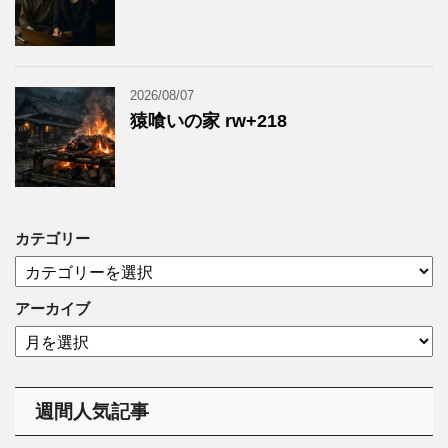
2026/08/07
猿喰いの家 rw+218
カテゴリー
カ
テ
ゴ
アーカイブ
リ
ア
ー
ー
カ
イ
週間人気記事
ブ