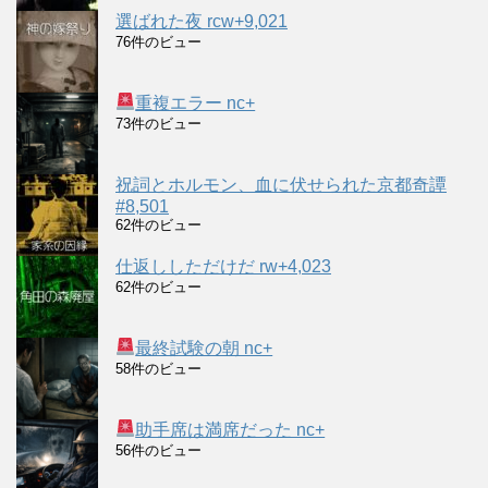
選ばれた夜 rcw+9,021
76件のビュー
重複エラー nc+
73件のビュー
祝詞とホルモン、血に伏せられた京都奇譚
#8,501
62件のビュー
仕返ししただけだ rw+4,023
62件のビュー
最終試験の朝 nc+
58件のビュー
助手席は満席だった nc+
56件のビュー