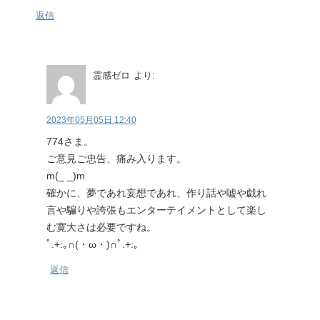
返信
霊感ゼロ
より:
2023年05月05日 12:40
774さま。
ご意見ご忠告、痛み入ります。
m(_ _)m
確かに、夢であれ妄想であれ、作り話や嘘や戯れ
言や騙りや誇張もエンターテイメントとして楽し
む寛大さは必要ですね。
ﾟ.+:｡∩(・ω・)∩ﾟ.+:｡
返信