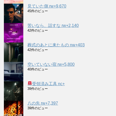
見ていた側 rw+9,670
45件のビュー
苦いなら、話すな rw+2,140
42件のビュー
葬式のあとに来たもの nw+403
42件のビュー
空いていない宿 rw+5,800
40件のビュー
受領済み工具 nc+
39件のビュー
八の先 rw+7,397
39件のビュー