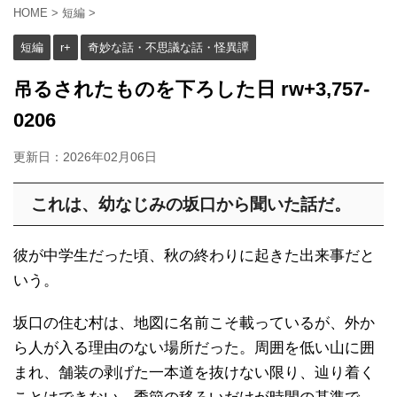
HOME
>
短編
>
短編
r+
奇妙な話・不思議な話・怪異譚
吊るされたものを下ろした日 rw+3,757-
0206
更新日：
2026年02月06日
これは、幼なじみの坂口から聞いた話だ。
彼が中学生だった頃、秋の終わりに起きた出来事だと
いう。
坂口の住む村は、地図に名前こそ載っているが、外か
ら人が入る理由のない場所だった。周囲を低い山に囲
まれ、舗装の剥げた一本道を抜けない限り、辿り着く