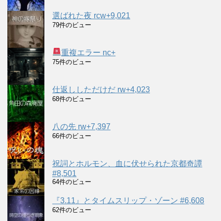
選ばれた夜 rcw+9,021
79件のビュー
重複エラー nc+
75件のビュー
仕返ししただけだ rw+4,023
68件のビュー
八の先 rw+7,397
66件のビュー
祝詞とホルモン、血に伏せられた京都奇譚
#8,501
64件のビュー
『3.11』とタイムスリップ・ゾーン #6,608
62件のビュー