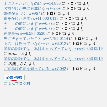
山に入っただけなのに rw+14,830
に
トロピコ
より
名前だけが先に有罪になった nc+
に
トロピコ
より
偽物が近づく rw+967
に
トロピコ
より
鍵をかけた理由 rw+11,000-0118
に
トロピコ
より
今、目の前にいます rw+6,775
に
トロピコ
より
今、目の前にいます rw+6,775
に
トロピコ
より
色即是光 rw+6,589-0530
に
トロピコ
より
先に決まっていたこと rw+7,789-0114
に
トロピコ
より
あの目は怒っていなかった rw+6.012
に
トロピコ
より
警察の記録では、私は山から戻っていない rw+5,853-0519
に
kowainet
より
警察の記録では、私は山から戻っていない rw+5,853-0519
に
名無しさん
より
九官鳥は名前を知っている rw+7,042
に
トロピコ
より
にほんブログ村