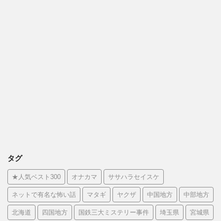
タグ
★人気ベスト300
オナカマ
ササハラセイスケ
ネットで有名な怖い話
マタギ
ヤクザ
中国地方
中部地方
北海道
四国地方
国鉄三大ミステリー事件
埼玉県
宮城県