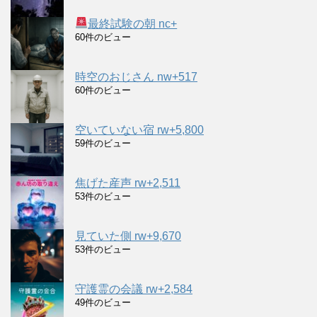
最終試験の朝 nc+
60件のビュー
時空のおじさん nw+517
60件のビュー
空いていない宿 rw+5,800
59件のビュー
焦げた産声 rw+2,511
53件のビュー
見ていた側 rw+9,670
53件のビュー
守護霊の会議 rw+2,584
49件のビュー