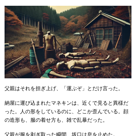
父親はそれを担ぎ上げ、「運ぶぞ」とだけ言った。
納屋に運び込まれたマネキンは、近くで見ると異様だ
った。人の形をしているのに、どこか歪んでいる。顔
の造形も、服の着せ方も、雑で乱暴だった。
父親が服を剥ぎ取った瞬間、坂口は息を止めた。