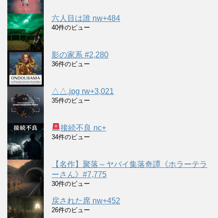
六人目は誰 nw+484
40件のビュー
影の家系 #2,280
36件のビュー
△△.jpg rw+3,021
35件のビュー
接続不良 nc+
34件のビュー
【名作】聚落～ヤバイ集落奇譚《ホラーテラ
ーさん》#7,775
30件のビュー
戻された席 nw+452
26件のビュー