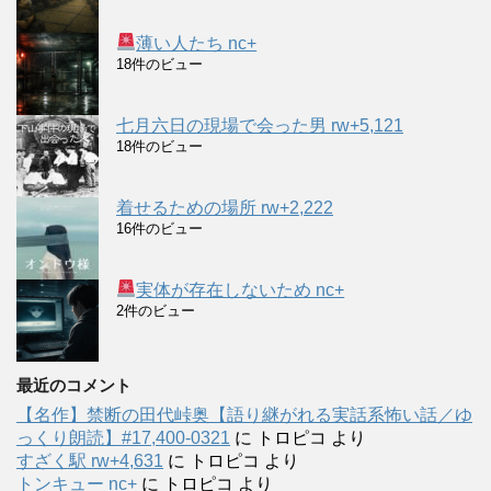
薄い人たち nc+
18件のビュー
七月六日の現場で会った男 rw+5,121
18件のビュー
着せるための場所 rw+2,222
16件のビュー
実体が存在しないため nc+
2件のビュー
最近のコメント
【名作】禁断の田代峠奥【語り継がれる実話系怖い話／ゆ
っくり朗読】#17,400-0321
に
トロピコ
より
すざく駅 rw+4,631
に
トロピコ
より
トンキュー nc+
に
トロピコ
より