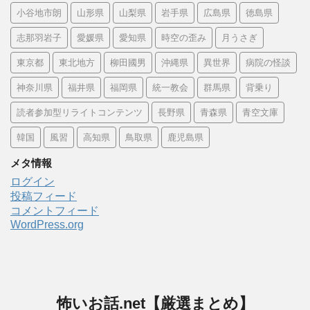
小谷地市朗
山形県
山梨県
岩手県
広島県
徳島県
志那羽岩子
愛媛県
愛知県
時空の歪み
月うさぎ
東京都
東北地方
柳田國男
沖縄県
異世界
病院の怪談
神奈川県
福井県
福岡県
統一教会
群馬県
背乗り
読者参加型リライトコンテンツ
長野県
青森県
青空文庫
韓国
風習
高知県
鳥取県
鹿児島県
メタ情報
ログイン
投稿フィード
コメントフィード
WordPress.org
怖いお話.net【厳選まとめ】