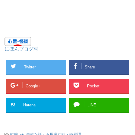
にほんブログ村
Twitter
Share
Google+
Pocket
B!
Hatena
LINE
-
短編
,
r+
,
奇妙な話・不思議な話・怪異譚