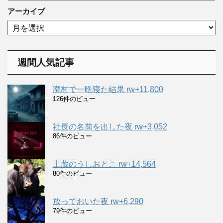
ゴ
アーカイブ
リ
ア
ー
ー
カ
イ
週間人気記事
ブ
廃村で一晩寝た結果 rw+11,800
126件のビュー
社長の名前を出した夜 rw+3,052
86件のビュー
土蔵のうしおとこ rw+14,564
80件のビュー
放っておいた夜 rw+6,290
79件のビュー