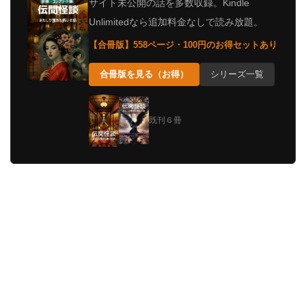
サイト未公開の話を多数収録。Kindle
Unlimitedなら追加料金なしで読み放題。
【合冊版】558ページ・100円のお得セットあり
合冊版を見る（お得）
シリーズ一覧
既刊６冊