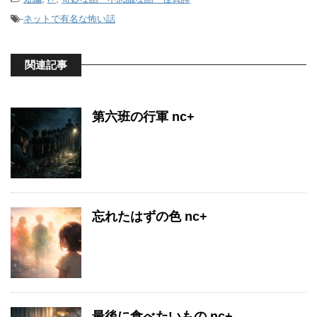
-
ネットで有名な怖い話
関連記事
第六班の行軍 nc+
忘れたはずの色 nc+
最後に食べたいもの nc+