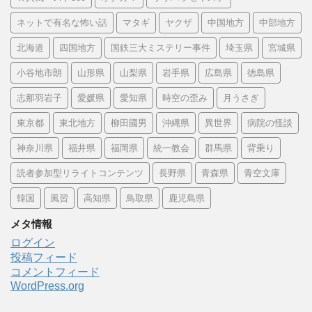
ネットで有名な怖い話
マタギ
ヤクザ
中国地方
中部地方
北海道
四国地方
国鉄三大ミステリー事件
埼玉県
宮城県
小谷地市朗
山形県
山梨県
岩手県
広島県
徳島県
志那羽岩子
愛媛県
愛知県
時空の歪み
月うさぎ
東京都
東北地方
柳田國男
沖縄県
異世界
病院の怪談
神奈川県
福井県
福岡県
統一教会
群馬県
背乗り
読者参加型リライトコンテンツ
長野県
青森県
青空文庫
韓国
風習
高知県
鳥取県
鹿児島県
メタ情報
ログイン
投稿フィード
コメントフィード
WordPress.org