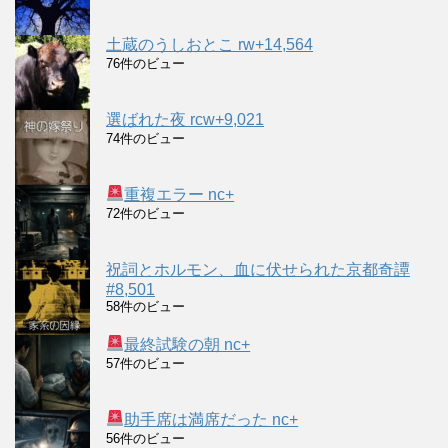
土蔵のうしおとこ rw+14,564
76件のビュー
選ばれた夜 rcw+9,021
74件のビュー
重複エラー nc+
72件のビュー
祝詞とホルモン、血に伏せられた京都奇譚
#8,501
58件のビュー
最終試験の朝 nc+
57件のビュー
助手席は満席だった nc+
56件のビュー