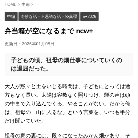
HOME
>
中編
>
中編
奇妙な話・不思議な話・怪異譚
n+2026
弁当箱が空になるまで ncw+
更新日：
2026年01月08日
子どもの頃、祖母の畑仕事についていくの
は退屈だった。
大人が黙々と土をいじる時間は、子どもにとっては途
方もなく長い。太陽は容赦なく照りつけ、蝉の声は頭
の中まで入り込んでくる。やることがない。だから俺
は、祖母の「山に入るな」という言葉を、いつも半分
だけ聞いていた。
祖母の家の裏には、段々になったみかん畑があり、そ