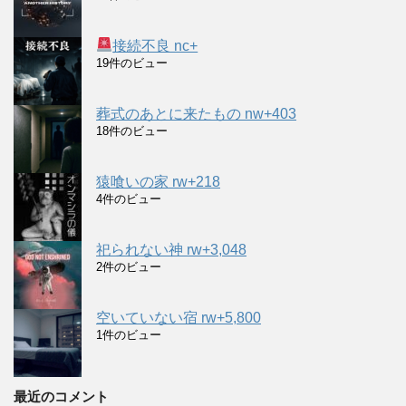
接続不良 nc+
19件のビュー
葬式のあとに来たもの nw+403
18件のビュー
猿喰いの家 rw+218
4件のビュー
祀られない神 rw+3,048
2件のビュー
空いていない宿 rw+5,800
1件のビュー
最近のコメント