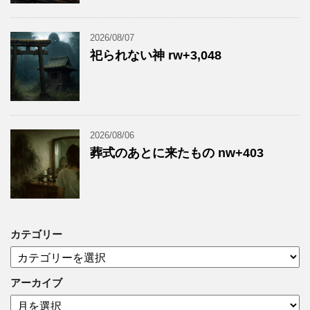
2026/08/07
祀られない神 rw+3,048
2026/08/06
葬式のあとに来たもの nw+403
カテゴリー
カ
テ
ゴ
アーカイブ
リ
ア