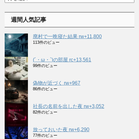
ー
ー
カ
イ
週間人気記事
ブ
廃村で一晩寝た結果 rw+11,800
113件のビュー
(´・ω・`)の部屋 rc+13,561
99件のビュー
偽物が近づく rw+967
86件のビュー
社長の名前を出した夜 rw+3,052
82件のビュー
放っておいた夜 rw+6,290
77件のビュー