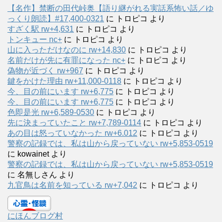
【名作】禁断の田代峠奥【語り継がれる実話系怖い話／ゆ
っくり朗読】#17,400-0321
に
トロピコ
より
すざく駅 rw+4,631
に
トロピコ
より
トンキュー nc+
に
トロピコ
より
山に入っただけなのに rw+14,830
に
トロピコ
より
名前だけが先に有罪になった nc+
に
トロピコ
より
偽物が近づく rw+967
に
トロピコ
より
鍵をかけた理由 rw+11,000-0118
に
トロピコ
より
今、目の前にいます rw+6,775
に
トロピコ
より
今、目の前にいます rw+6,775
に
トロピコ
より
色即是光 rw+6,589-0530
に
トロピコ
より
先に決まっていたこと rw+7,789-0114
に
トロピコ
より
あの目は怒っていなかった rw+6.012
に
トロピコ
より
警察の記録では、私は山から戻っていない rw+5,853-0519
に
kowainet
より
警察の記録では、私は山から戻っていない rw+5,853-0519
に
名無しさん
より
九官鳥は名前を知っている rw+7,042
に
トロピコ
より
にほんブログ村