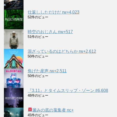
仕返ししただけだ rw+4,023
52件のビュー
時空のおじさん nw+517
51件のビュー
混ざっているのはどちらか rw+2,612
50件のビュー
焦げた産声 rw+2,511
50件のビュー
『3.11』とタイムスリップ・ゾーン #6,608
48件のビュー
澱みの底の蒐集者 nc+
45件のビュー