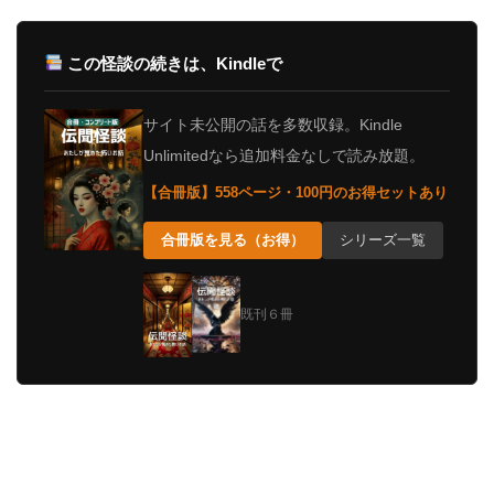
この怪談の続きは、Kindleで
サイト未公開の話を多数収録。Kindle
Unlimitedなら追加料金なしで読み放題。
【合冊版】558ページ・100円のお得セットあり
合冊版を見る（お得）
シリーズ一覧
既刊６冊