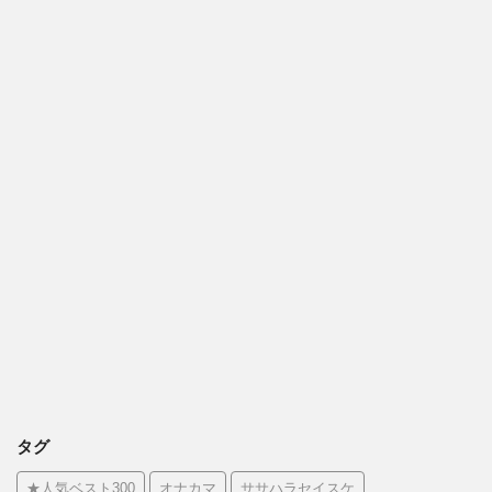
タグ
★人気ベスト300
オナカマ
ササハラセイスケ