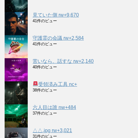
見ていた側 rw+9,670
41件のビュー
守護霊の会議 rw+2,584
41件のビュー
苦いなら、話すな rw+2,140
40件のビュー
受領済み工具 nc+
38件のビュー
六人目は誰 nw+484
37件のビュー
△△.jpg rw+3,021
31件のビュー