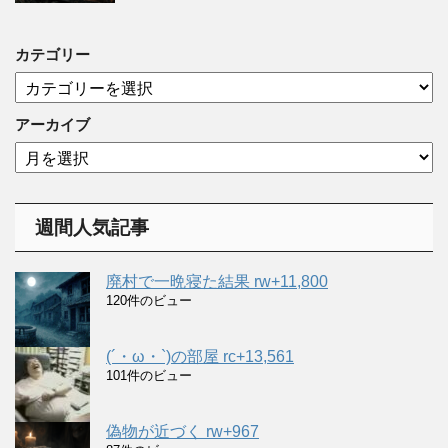
カテゴリー
カ
テ
ゴ
アーカイブ
リ
ア
ー
ー
カ
イ
週間人気記事
ブ
廃村で一晩寝た結果 rw+11,800
120件のビュー
(´・ω・`)の部屋 rc+13,561
101件のビュー
偽物が近づく rw+967