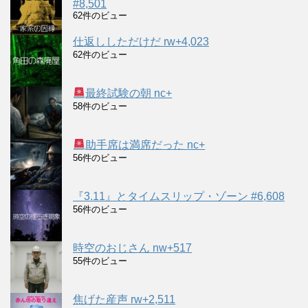
#8,501
62件のビュー
仕返ししただけだ rw+4,023
62件のビュー
最終試験の朝 nc+
58件のビュー
助手席は満席だった nc+
56件のビュー
『3.11』とタイムスリップ・ゾーン #6,608
56件のビュー
時空のおじさん nw+517
55件のビュー
焦げた産声 rw+2,511