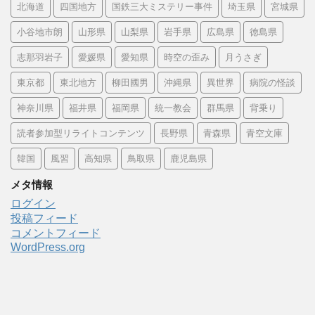
北海道
四国地方
国鉄三大ミステリー事件
埼玉県
宮城県
小谷地市朗
山形県
山梨県
岩手県
広島県
徳島県
志那羽岩子
愛媛県
愛知県
時空の歪み
月うさぎ
東京都
東北地方
柳田國男
沖縄県
異世界
病院の怪談
神奈川県
福井県
福岡県
統一教会
群馬県
背乗り
読者参加型リライトコンテンツ
長野県
青森県
青空文庫
韓国
風習
高知県
鳥取県
鹿児島県
メタ情報
ログイン
投稿フィード
コメントフィード
WordPress.org