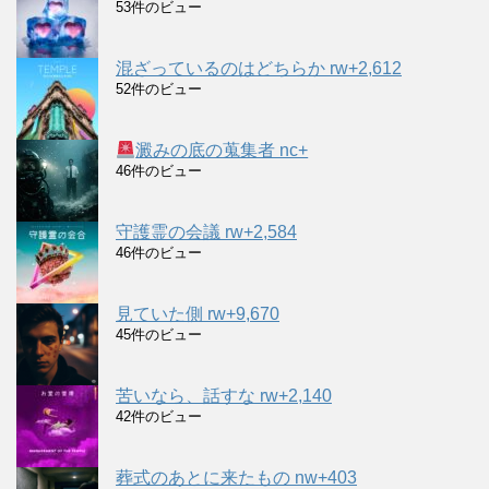
53件のビュー
混ざっているのはどちらか rw+2,612
52件のビュー
澱みの底の蒐集者 nc+
46件のビュー
守護霊の会議 rw+2,584
46件のビュー
見ていた側 rw+9,670
45件のビュー
苦いなら、話すな rw+2,140
42件のビュー
葬式のあとに来たもの nw+403