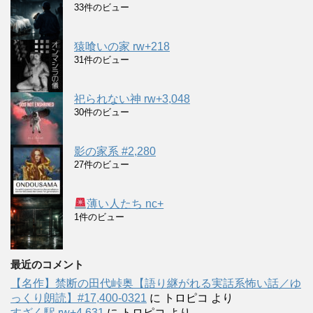
33件のビュー
猿喰いの家 rw+218
31件のビュー
祀られない神 rw+3,048
30件のビュー
影の家系 #2,280
27件のビュー
薄い人たち nc+
1件のビュー
最近のコメント
【名作】禁断の田代峠奥【語り継がれる実話系怖い話／ゆ
っくり朗読】#17,400-0321
に
トロピコ
より
すざく駅 rw+4,631
に
トロピコ
より