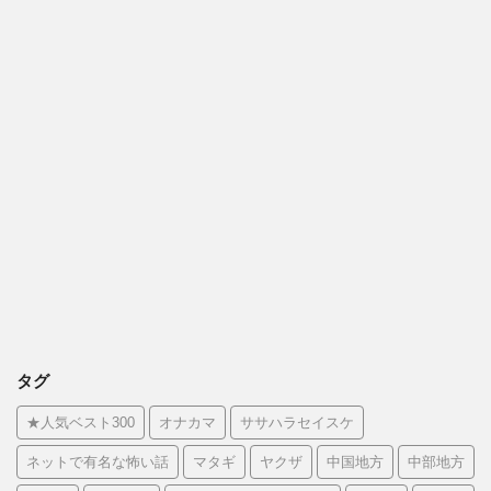
タグ
★人気ベスト300
オナカマ
ササハラセイスケ
ネットで有名な怖い話
マタギ
ヤクザ
中国地方
中部地方