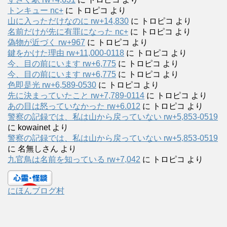
トンキュー nc+
に
トロピコ
より
山に入っただけなのに rw+14,830
に
トロピコ
より
名前だけが先に有罪になった nc+
に
トロピコ
より
偽物が近づく rw+967
に
トロピコ
より
鍵をかけた理由 rw+11,000-0118
に
トロピコ
より
今、目の前にいます rw+6,775
に
トロピコ
より
今、目の前にいます rw+6,775
に
トロピコ
より
色即是光 rw+6,589-0530
に
トロピコ
より
先に決まっていたこと rw+7,789-0114
に
トロピコ
より
あの目は怒っていなかった rw+6.012
に
トロピコ
より
警察の記録では、私は山から戻っていない rw+5,853-0519
に
kowainet
より
警察の記録では、私は山から戻っていない rw+5,853-0519
に
名無しさん
より
九官鳥は名前を知っている rw+7,042
に
トロピコ
より
にほんブログ村