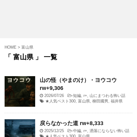
HOME
>
富山県
「 富山県 」 一覧
山の怪（やまのけ）・ヨウコウ
rw+9,306
2026/07/26
-
短編
,
r+
,
山にまつわる怖い話
★人気ベスト300
,
富山県
,
柳田國男
,
福井県
戻らなかった道 rw+8,333
2025/12/25
-
中編
,
r+
,
洒落にならない怖い話
★人気ベスト300
,
富山県