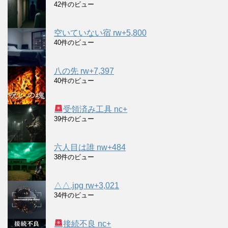
42件のビュー
空いていない宿 rw+5,800
40件のビュー
八の先 rw+7,397
40件のビュー
受領済み工具 nc+
39件のビュー
六人目は誰 nw+484
38件のビュー
△△.jpg rw+3,021
34件のビュー
接続不良 nc+