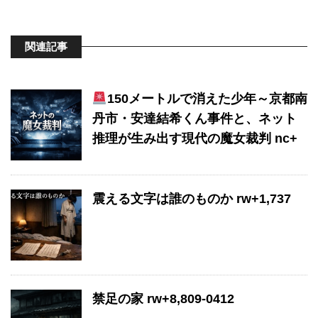
関連記事
150メートルで消えた少年～京都南
丹市・安達結希くん事件と、ネット
推理が生み出す現代の魔女裁判 nc+
震える文字は誰のものか rw+1,737
禁足の家 rw+8,809-0412