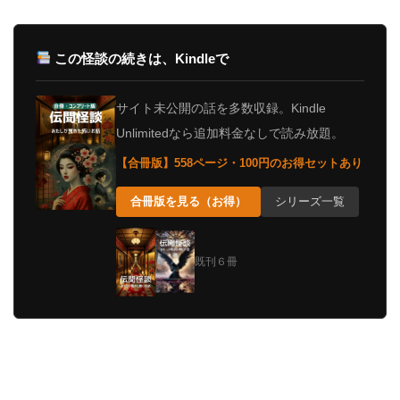
この怪談の続きは、Kindleで
サイト未公開の話を多数収録。Kindle
Unlimitedなら追加料金なしで読み放題。
【合冊版】558ページ・100円のお得セットあり
合冊版を見る（お得）
シリーズ一覧
既刊６冊