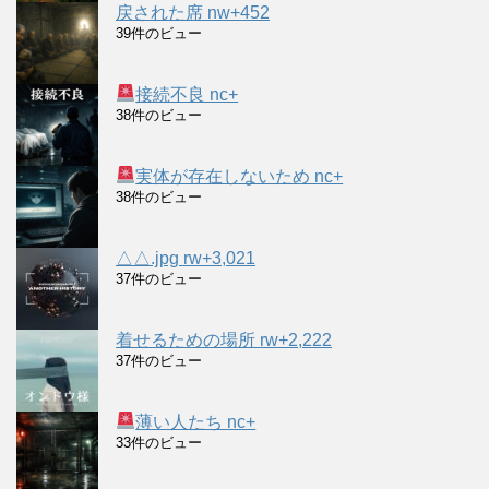
戻された席 nw+452
39件のビュー
接続不良 nc+
38件のビュー
実体が存在しないため nc+
38件のビュー
△△.jpg rw+3,021
37件のビュー
着せるための場所 rw+2,222
37件のビュー
薄い人たち nc+
33件のビュー