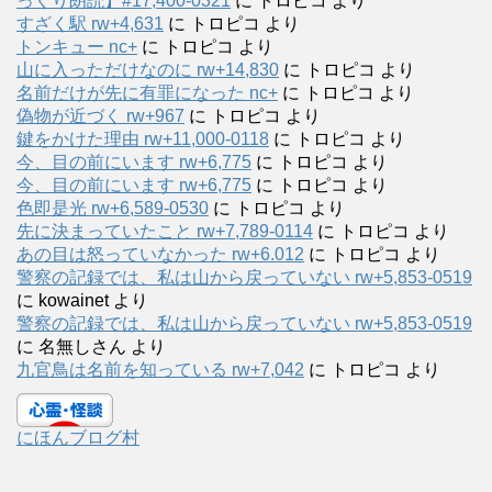
っくり朗読】#17,400-0321
に
トロピコ
より
すざく駅 rw+4,631
に
トロピコ
より
トンキュー nc+
に
トロピコ
より
山に入っただけなのに rw+14,830
に
トロピコ
より
名前だけが先に有罪になった nc+
に
トロピコ
より
偽物が近づく rw+967
に
トロピコ
より
鍵をかけた理由 rw+11,000-0118
に
トロピコ
より
今、目の前にいます rw+6,775
に
トロピコ
より
今、目の前にいます rw+6,775
に
トロピコ
より
色即是光 rw+6,589-0530
に
トロピコ
より
先に決まっていたこと rw+7,789-0114
に
トロピコ
より
あの目は怒っていなかった rw+6.012
に
トロピコ
より
警察の記録では、私は山から戻っていない rw+5,853-0519
に
kowainet
より
警察の記録では、私は山から戻っていない rw+5,853-0519
に
名無しさん
より
九官鳥は名前を知っている rw+7,042
に
トロピコ
より
にほんブログ村