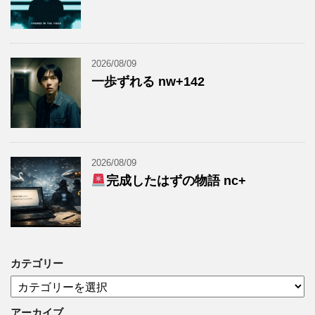
2026/08/09
一歩ずれる nw+142
2026/08/09
完成したはずの物語 nc+
カテゴリー
カ
テ
ゴ
アーカイブ