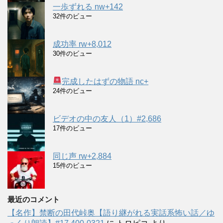
一歩ずれる nw+142
32件のビュー
成功率 rw+8,012
30件のビュー
完成したはずの物語 nc+
24件のビュー
ビデオの中の友人（1）#2,686
17件のビュー
同じ声 rw+2,884
15件のビュー
最近のコメント
【名作】禁断の田代峠奥【語り継がれる実話系怖い話／ゆ