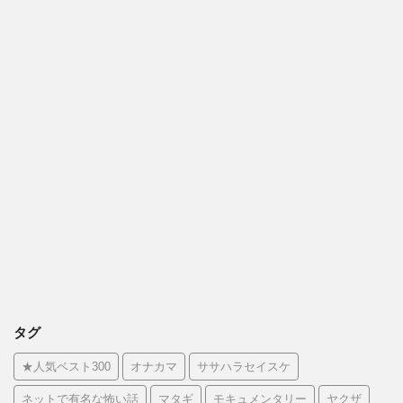
タグ
★人気ベスト300
オナカマ
ササハラセイスケ
ネットで有名な怖い話
マタギ
モキュメンタリー
ヤクザ