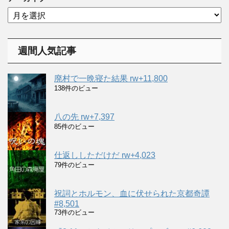
リ
ア
ー
ー
カ
イ
週間人気記事
ブ
廃村で一晩寝た結果 rw+11,800
138件のビュー
八の先 rw+7,397
85件のビュー
仕返ししただけだ rw+4,023
79件のビュー
祝詞とホルモン、血に伏せられた京都奇譚
#8,501
73件のビュー