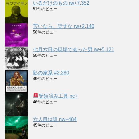
いるだけのもの rw+7,352
51件のビュー
苦いなら、話すな rw+2,140
50件のビュー
七月六日の現場で会った男 rw+5,121
50件のビュー
影の家系 #2,280
49件のビュー
受領済み工具 nc+
46件のビュー
六人目は誰 nw+484
45件のビュー