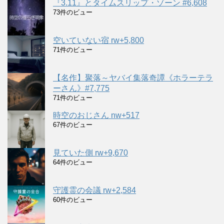
『3.11』とタイムスリップ・ゾーン #6,608
73件のビュー
空いていない宿 rw+5,800
71件のビュー
【名作】聚落～ヤバイ集落奇譚《ホラーテラ
ーさん》#7,775
71件のビュー
時空のおじさん nw+517
67件のビュー
見ていた側 rw+9,670
64件のビュー
守護霊の会議 rw+2,584
60件のビュー