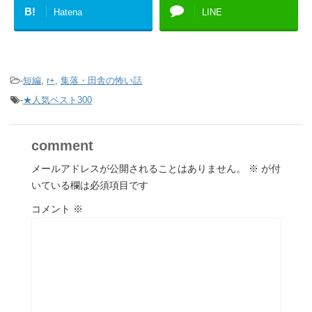
B!
Hatena
LINE
-
短編
,
r+
,
集落・田舎の怖い話
-
★人気ベスト300
comment
メールアドレスが公開されることはありません。
※
が付
いている欄は必須項目です
コメント
※