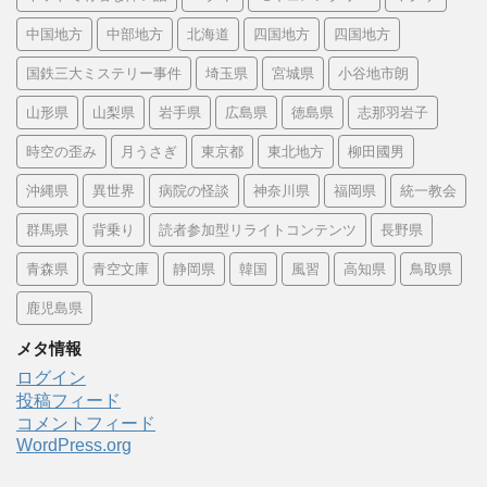
中国地方
中部地方
北海道
四国地方
四国地方
国鉄三大ミステリー事件
埼玉県
宮城県
小谷地市朗
山形県
山梨県
岩手県
広島県
徳島県
志那羽岩子
時空の歪み
月うさぎ
東京都
東北地方
柳田國男
沖縄県
異世界
病院の怪談
神奈川県
福岡県
統一教会
群馬県
背乗り
読者参加型リライトコンテンツ
長野県
青森県
青空文庫
静岡県
韓国
風習
高知県
鳥取県
鹿児島県
メタ情報
ログイン
投稿フィード
コメントフィード
WordPress.org