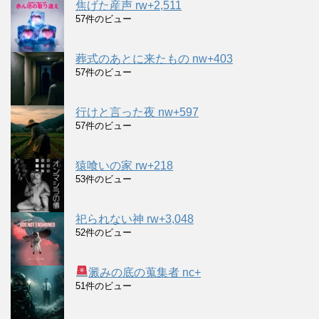
焦げた産声 rw+2,511
57件のビュー
葬式のあとに来たもの nw+403
57件のビュー
行けと言った夜 nw+597
57件のビュー
猿喰いの家 rw+218
53件のビュー
祀られない神 rw+3,048
52件のビュー
澱みの底の蒐集者 nc+
51件のビュー