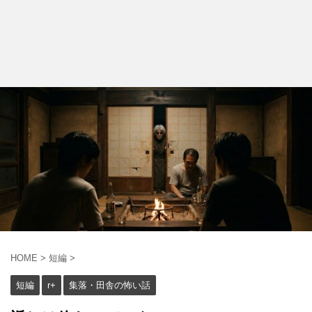
HOME
>
短編
>
短編
r+
集落・田舎の怖い話