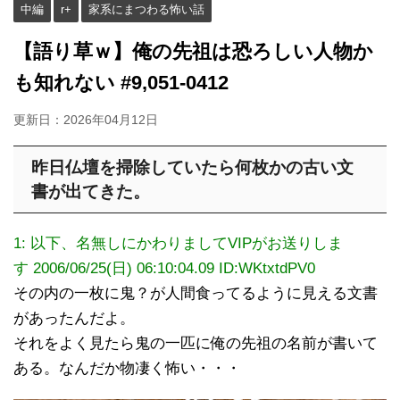
中編
r+
家系にまつわる怖い話
【語り草ｗ】俺の先祖は恐ろしい人物か
も知れない #9,051-0412
更新日：
2026年04月12日
昨日仏壇を掃除していたら何枚かの古い文
書が出てきた。
1: 以下、名無しにかわりましてVIPがお送りしま
す 2006/06/25(日) 06:10:04.09
ID:WKtxtdPV0
その内の一枚に鬼？が人間食ってるように見える文書
があったんだよ。
それをよく見たら鬼の一匹に俺の先祖の名前が書いて
ある。
なんだか物凄く怖い・・・