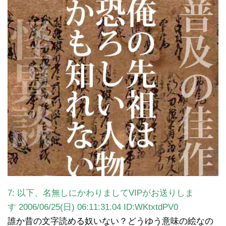
7: 以下、名無しにかわりましてVIPがお送りしま
す 2006/06/25(日) 06:11:31.04
ID:WKtxtdPV0
誰か昔の文字読める奴いない？どうゆう意味の絵なの