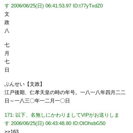
す 2006/06/25(日) 06:41:53.97 ID:t77yTxdZ0
文
政
八
七
月
七
日
ぶんせい【文政】
江戸後期、仁孝天皇の時の年号。一八一八年四月二二
日～一八三〇年一二月一〇日
171: 以下、名無しにかわりましてVIPがお送りしま
す 2006/06/25(日) 06:43:48.80 ID:OlOhsbG50
>>163