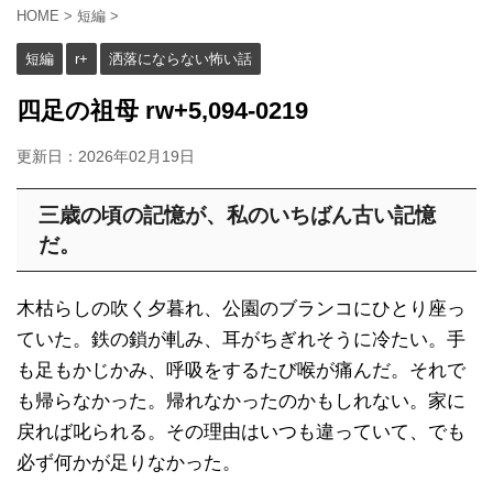
HOME
>
短編
>
短編
r+
洒落にならない怖い話
四足の祖母 rw+5,094-0219
更新日：
2026年02月19日
三歳の頃の記憶が、私のいちばん古い記憶
だ。
木枯らしの吹く夕暮れ、公園のブランコにひとり座っ
ていた。鉄の鎖が軋み、耳がちぎれそうに冷たい。手
も足もかじかみ、呼吸をするたび喉が痛んだ。それで
も帰らなかった。帰れなかったのかもしれない。家に
戻れば叱られる。その理由はいつも違っていて、でも
必ず何かが足りなかった。