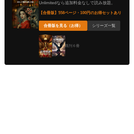
Unlimitedなら追加料金なしで読み放題。
【合冊版】558ページ・100円のお得セットあり
合冊版を見る（お得）
シリーズ一覧
既刊６冊