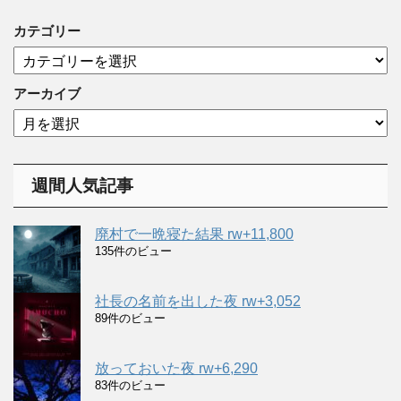
カテゴリー
カ
テ
ゴ
アーカイブ
リ
ア
ー
ー
カ
イ
週間人気記事
ブ
廃村で一晩寝た結果 rw+11,800
135件のビュー
社長の名前を出した夜 rw+3,052
89件のビュー
放っておいた夜 rw+6,290
83件のビュー