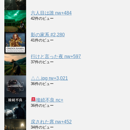
六人目は誰 nw+484
42件のビュー
影の家系 #2,280
41件のビュー
行けと言った夜 nw+597
37件のビュー
△△.jpg rw+3,021
36件のビュー
接続不良 nc+
36件のビュー
戻された席 nw+452
34件のビュー