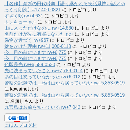
【名作】禁断の田代峠奥【語り継がれる実話系怖い話／ゆ
っくり朗読】#17,400-0321
に
トロピコ
より
すざく駅 rw+4,631
に
トロピコ
より
トンキュー nc+
に
トロピコ
より
山に入っただけなのに rw+14,830
に
トロピコ
より
名前だけが先に有罪になった nc+
に
トロピコ
より
偽物が近づく rw+967
に
トロピコ
より
鍵をかけた理由 rw+11,000-0118
に
トロピコ
より
今、目の前にいます rw+6,775
に
トロピコ
より
今、目の前にいます rw+6,775
に
トロピコ
より
色即是光 rw+6,589-0530
に
トロピコ
より
先に決まっていたこと rw+7,789-0114
に
トロピコ
より
あの目は怒っていなかった rw+6.012
に
トロピコ
より
警察の記録では、私は山から戻っていない rw+5,853-0519
に
kowainet
より
警察の記録では、私は山から戻っていない rw+5,853-0519
に
名無しさん
より
九官鳥は名前を知っている rw+7,042
に
トロピコ
より
にほんブログ村