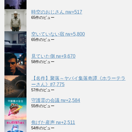
時空のおじさん nw+517
65件のビュー
空いていない宿 rw+5,800
65件のビュー
見ていた側 rw+9,670
58件のビュー
【名作】聚落～ヤバイ集落奇譚《ホラーテラ
ーさん》#7,775
57件のビュー
守護霊の会議 rw+2,584
55件のビュー
焦げた産声 rw+2,511
54件のビュー