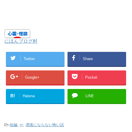
にほんブログ村
Twitter
Share
Google+
Pocket
B!
Hatena
LINE
-
短編
,
r+
,
洒落にならない怖い話