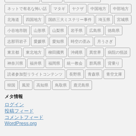
ネットで有名な怖い話
マタギ
ヤクザ
中国地方
中部地方
北海道
四国地方
国鉄三大ミステリー事件
埼玉県
宮城県
小谷地市朗
山形県
山梨県
岩手県
広島県
徳島県
志那羽岩子
愛媛県
愛知県
時空の歪み
月うさぎ
東京都
東北地方
柳田國男
沖縄県
異世界
病院の怪談
神奈川県
福井県
福岡県
統一教会
群馬県
背乗り
読者参加型リライトコンテンツ
長野県
青森県
青空文庫
韓国
風習
高知県
鳥取県
鹿児島県
メタ情報
ログイン
投稿フィード
コメントフィード
WordPress.org