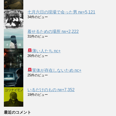
七月六日の現場で会った男 rw+5,121
34件のビュー
着せるための場所 rw+2,222
31件のビュー
薄い人たち nc+
26件のビュー
実体が存在しないため nc+
25件のビュー
いるだけのもの rw+7,352
19件のビュー
最近のコメント