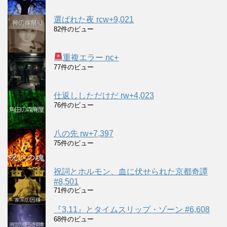
選ばれた夜 rcw+9,021
82件のビュー
重複エラー nc+
77件のビュー
仕返ししただけだ rw+4,023
76件のビュー
八の先 rw+7,397
75件のビュー
祝詞とホルモン、血に伏せられた京都奇譚
#8,501
71件のビュー
『3.11』とタイムスリップ・ゾーン #6,608
68件のビュー