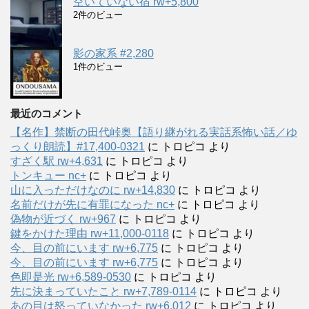
空いていない宿 rw+5,800
2件のビュー
影の家系 #2,280
1件のビュー
最近のコメント
【名作】禁断の田代峠奥【語り継がれる実話系怖い話／ゆ
っくり朗読】#17,400-0321
に
トロピコ
より
すざく駅 rw+4,631
に
トロピコ
より
トンキュー nc+
に
トロピコ
より
山に入っただけなのに rw+14,830
に
トロピコ
より
名前だけが先に有罪になった nc+
に
トロピコ
より
偽物が近づく rw+967
に
トロピコ
より
鍵をかけた理由 rw+11,000-0118
に
トロピコ
より
今、目の前にいます rw+6,775
に
トロピコ
より
今、目の前にいます rw+6,775
に
トロピコ
より
色即是光 rw+6,589-0530
に
トロピコ
より
先に決まっていたこと rw+7,789-0114
に
トロピコ
より
あの目は怒っていなかった rw+6.012
に
トロピコ
より