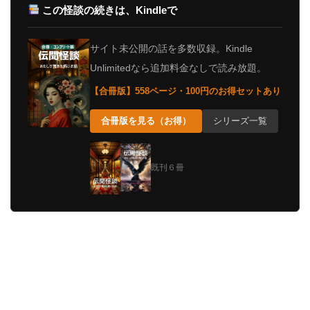
この怪談の続きは、Kindleで
サイト未公開の話を多数収録。Kindle
Unlimitedなら追加料金なしで読み放題。
【合冊版】558ページ・100円のお得セットあり
合冊版を見る（お得）
シリーズ一覧
既刊６冊