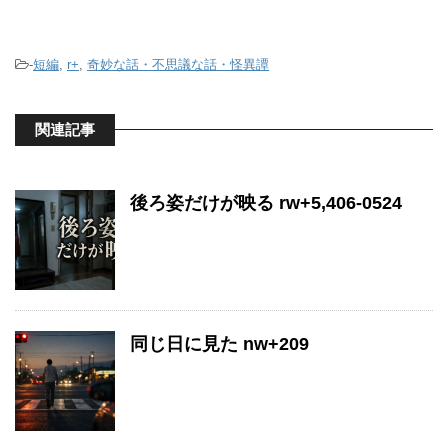
-
短編
,
r+
,
奇妙な話・不思議な話・怪異譚
関連記事
後ろ姿だけが映る rw+5,406-0524
同じ日に見た nw+209