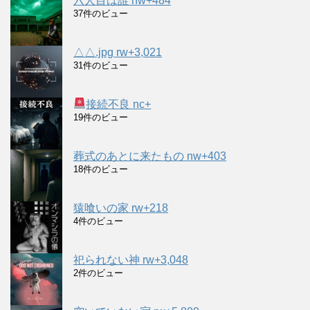
六人目は誰 nw+484
37件のビュー
△△.jpg rw+3,021
31件のビュー
接続不良 nc+
19件のビュー
葬式のあとに来たもの nw+403
18件のビュー
猿喰いの家 rw+218
4件のビュー
祀られない神 rw+3,048
2件のビュー