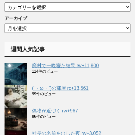
カ
テ
ゴ
アーカイブ
リ
ア
ー
ー
カ
イ
週間人気記事
ブ
廃村で一晩寝た結果 rw+11,800
114件のビュー
(´・ω・`)の部屋 rc+13,561
99件のビュー
偽物が近づく rw+967
86件のビュー
社長の名前を出した夜 rw+3,052