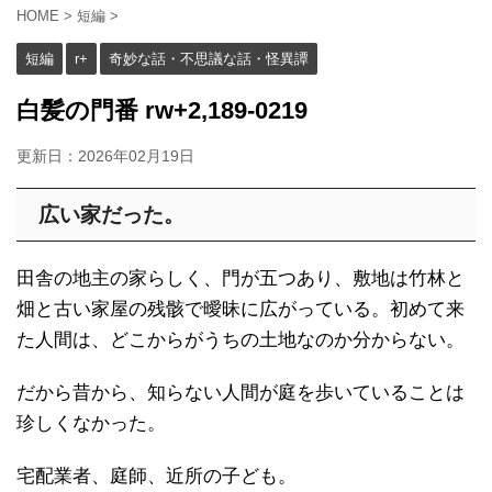
HOME
>
短編
>
短編
r+
奇妙な話・不思議な話・怪異譚
白髪の門番 rw+2,189-0219
更新日：
2026年02月19日
広い家だった。
田舎の地主の家らしく、門が五つあり、敷地は竹林と
畑と古い家屋の残骸で曖昧に広がっている。初めて来
た人間は、どこからがうちの土地なのか分からない。
だから昔から、知らない人間が庭を歩いていることは
珍しくなかった。
宅配業者、庭師、近所の子ども。