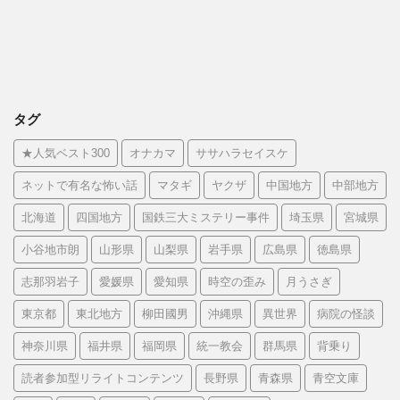
タグ
★人気ベスト300
オナカマ
ササハラセイスケ
ネットで有名な怖い話
マタギ
ヤクザ
中国地方
中部地方
北海道
四国地方
国鉄三大ミステリー事件
埼玉県
宮城県
小谷地市朗
山形県
山梨県
岩手県
広島県
徳島県
志那羽岩子
愛媛県
愛知県
時空の歪み
月うさぎ
東京都
東北地方
柳田國男
沖縄県
異世界
病院の怪談
神奈川県
福井県
福岡県
統一教会
群馬県
背乗り
読者参加型リライトコンテンツ
長野県
青森県
青空文庫