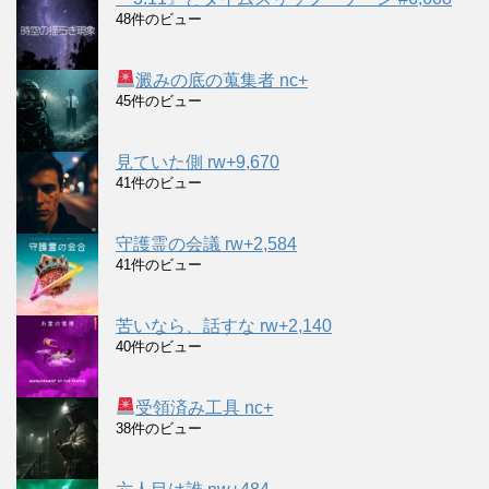
48件のビュー
澱みの底の蒐集者 nc+
45件のビュー
見ていた側 rw+9,670
41件のビュー
守護霊の会議 rw+2,584
41件のビュー
苦いなら、話すな rw+2,140
40件のビュー
受領済み工具 nc+
38件のビュー