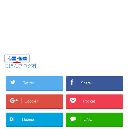
にほんブログ村
Twitter
Share
Google+
Pocket
B!
Hatena
LINE