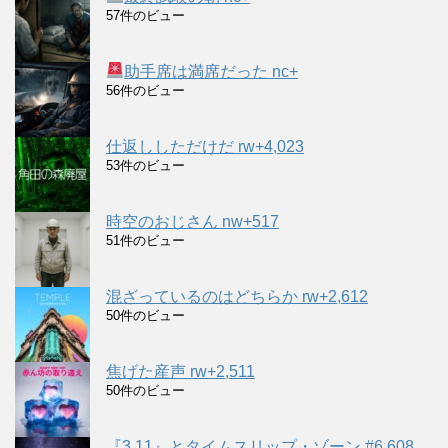
57件のビュー
助手席は満席だった nc+
56件のビュー
仕返ししただけだ rw+4,023
53件のビュー
時空のおじさん nw+517
51件のビュー
混ざっているのはどちらか rw+2,612
50件のビュー
焦げた産声 rw+2,511
50件のビュー
『3.11』とタイムスリップ・ゾーン #6,608