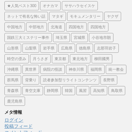
★人気ベスト300
オナカマ
ササハラセイスケ
ネットで有名な怖い話
マタギ
モキュメンタリー
ヤクザ
中国地方
中部地方
北海道
四国地方
四国地方
国鉄三大ミステリー事件
埼玉県
宮城県
小谷地市朗
山形県
山梨県
岩手県
広島県
徳島県
志那羽岩子
時空の歪み
月うさぎ
東京都
東北地方
柳田國男
沖縄県
異世界
病院の怪談
神奈川県
福岡県
統一教会
群馬県
背乗り
読者参加型リライトコンテンツ
長野県
青森県
青空文庫
静岡県
韓国
風習
高知県
鳥取県
鹿児島県
メタ情報
ログイン
投稿フィード