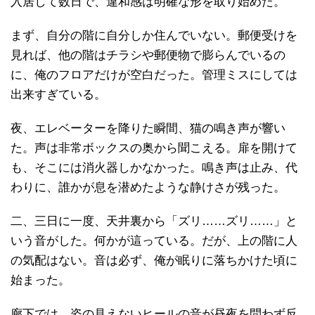
入居して数日で、違和感は明確な形を取り始めた。
まず、自分の階に自分しか住んでいない。郵便受けを
見れば、他の階はチラシや郵便物で膨らんでいるの
に、俺のフロアだけが空白だった。管理ミスにしては
出来すぎている。
夜、エレベーターを降りた瞬間、猫の鳴き声が響い
た。声は非常ボックスの奥から聞こえる。扉を開けて
も、そこには消火器しかなかった。鳴き声は止み、代
わりに、誰かが息を潜めたような静けさが残った。
二、三日に一度、天井裏から「ズリ……ズリ……」と
いう音がした。何かが這っている。だが、上の階に人
の気配はない。音は必ず、俺が眠りに落ちかけた頃に
始まった。
廊下では、姿の見えないヒールの音が昼夜を問わず反