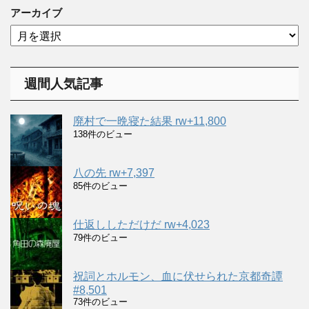
ゴ
アーカイブ
リ
ア
ー
ー
カ
イ
週間人気記事
ブ
廃村で一晩寝た結果 rw+11,800
138件のビュー
八の先 rw+7,397
85件のビュー
仕返ししただけだ rw+4,023
79件のビュー
祝詞とホルモン、血に伏せられた京都奇譚
#8,501
73件のビュー