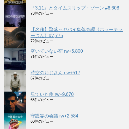
『3.11』とタイムスリップ・ゾーン #6,608
73件のビュー
【名作】聚落～ヤバイ集落奇譚《ホラーテラ
ーさん》#7,775
72件のビュー
空いていない宿 rw+5,800
71件のビュー
時空のおじさん nw+517
67件のビュー
見ていた側 rw+9,670
65件のビュー
守護霊の会議 rw+2,584
60件のビュー