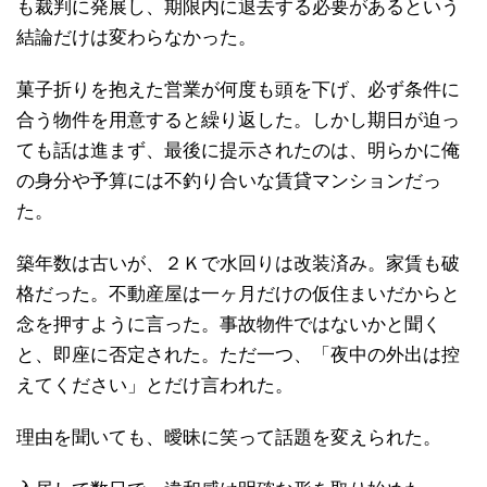
も裁判に発展し、期限内に退去する必要があるという
結論だけは変わらなかった。
菓子折りを抱えた営業が何度も頭を下げ、必ず条件に
合う物件を用意すると繰り返した。しかし期日が迫っ
ても話は進まず、最後に提示されたのは、明らかに俺
の身分や予算には不釣り合いな賃貸マンションだっ
た。
築年数は古いが、２Ｋで水回りは改装済み。家賃も破
格だった。不動産屋は一ヶ月だけの仮住まいだからと
念を押すように言った。事故物件ではないかと聞く
と、即座に否定された。ただ一つ、「夜中の外出は控
えてください」とだけ言われた。
理由を聞いても、曖昧に笑って話題を変えられた。