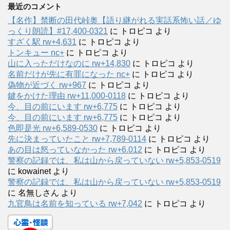
最近のコメント
【名作】禁断の田代峠奥【語り継がれる実話系怖い話／ゆ
っくり朗読】#17,400-0321
に
トロピコ
より
すざく駅 rw+4,631
に
トロピコ
より
トンキュー nc+
に
トロピコ
より
山に入っただけなのに rw+14,830
に
トロピコ
より
名前だけが先に有罪になった nc+
に
トロピコ
より
偽物が近づく rw+967
に
トロピコ
より
鍵をかけた理由 rw+11,000-0118
に
トロピコ
より
今、目の前にいます rw+6,775
に
トロピコ
より
今、目の前にいます rw+6,775
に
トロピコ
より
色即是光 rw+6,589-0530
に
トロピコ
より
先に決まっていたこと rw+7,789-0114
に
トロピコ
より
あの目は怒っていなかった rw+6.012
に
トロピコ
より
警察の記録では、私は山から戻っていない rw+5,853-0519
に
kowainet
より
警察の記録では、私は山から戻っていない rw+5,853-0519
に
名無しさん
より
九官鳥は名前を知っている rw+7,042
に
トロピコ
より