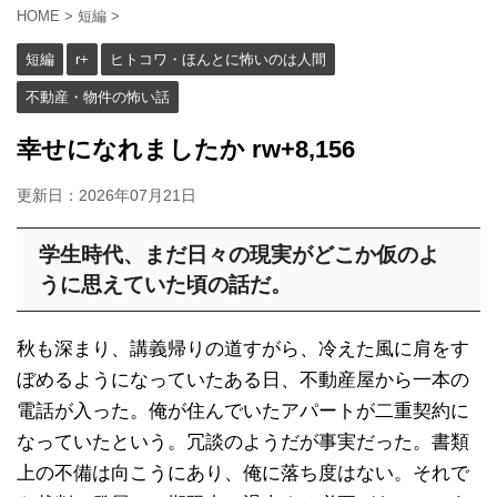
HOME
>
短編
>
短編
r+
ヒトコワ・ほんとに怖いのは人間
不動産・物件の怖い話
幸せになれましたか rw+8,156
更新日：
2026年07月21日
学生時代、まだ日々の現実がどこか仮のよ
うに思えていた頃の話だ。
秋も深まり、講義帰りの道すがら、冷えた風に肩をす
ぼめるようになっていたある日、不動産屋から一本の
電話が入った。俺が住んでいたアパートが二重契約に
なっていたという。冗談のようだが事実だった。書類
上の不備は向こうにあり、俺に落ち度はない。それで