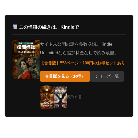
この怪談の続きは、Kindleで
サイト未公開の話を多数収録。Kindle
Unlimitedなら追加料金なしで読み放題。
【合冊版】558ページ・100円のお得セットあり
合冊版を見る（お得）
シリーズ一覧
既刊６冊