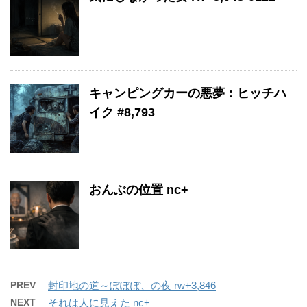
キャンピングカーの悪夢：ヒッチハ
イク #8,793
おんぶの位置 nc+
PREV
封印地の道～ぽぽぽ、の夜 rw+3,846
NEXT
それは人に見えた nc+