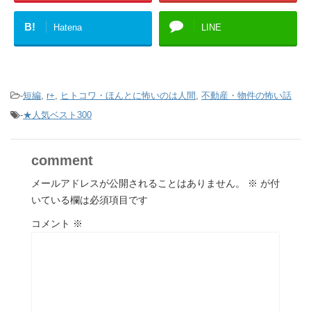
B!
Hatena
LINE
-
短編
,
r+
,
ヒトコワ・ほんとに怖いのは人間
,
不動産・物件の怖い話
-
★人気ベスト300
comment
メールアドレスが公開されることはありません。
※
が付
いている欄は必須項目です
コメント
※