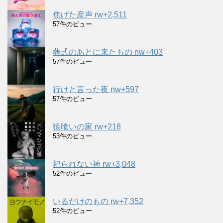
焦げた産声 rw+2,511
57件のビュー
葬式のあとに来たもの nw+403
57件のビュー
行けと言った夜 nw+597
57件のビュー
猿喰いの家 rw+218
53件のビュー
祀られない神 rw+3,048
52件のビュー
いるだけのもの rw+7,352
52件のビュー