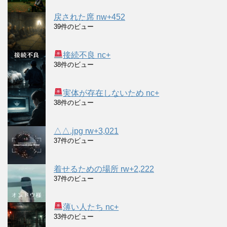
戻された席 nw+452
39件のビュー
接続不良 nc+
38件のビュー
実体が存在しないため nc+
38件のビュー
△△.jpg rw+3,021
37件のビュー
着せるための場所 rw+2,222
37件のビュー
薄い人たち nc+
33件のビュー