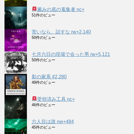
澱みの底の蒐集者 nc+
51件のビュー
苦いなら、話すな rw+2,140
50件のビュー
七月六日の現場で会った男 rw+5,121
50件のビュー
影の家系 #2,280
49件のビュー
受領済み工具 nc+
46件のビュー
六人目は誰 nw+484
45件のビュー