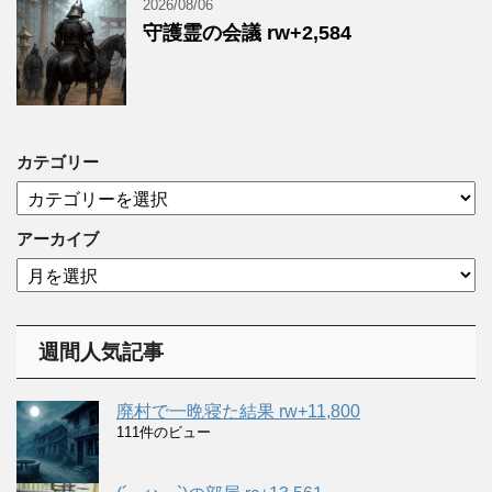
2026/08/06
守護霊の会議 rw+2,584
カテゴリー
カ
テ
ゴ
アーカイブ
リ
ア
ー
ー
カ
イ
週間人気記事
ブ
廃村で一晩寝た結果 rw+11,800
111件のビュー