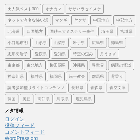
★人気ベスト300
オナカマ
ササハラセイスケ
ネットで有名な怖い話
マタギ
ヤクザ
中国地方
中部地方
北海道
四国地方
国鉄三大ミステリー事件
埼玉県
宮城県
小谷地市朗
山形県
山梨県
岩手県
広島県
徳島県
志那羽岩子
愛媛県
愛知県
時空の歪み
月うさぎ
東京都
東北地方
柳田國男
沖縄県
異世界
病院の怪談
神奈川県
福井県
福岡県
統一教会
群馬県
背乗り
読者参加型リライトコンテンツ
長野県
青森県
青空文庫
韓国
風習
高知県
鳥取県
鹿児島県
メタ情報
ログイン
投稿フィード
コメントフィード
WordPress.org