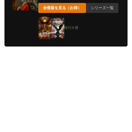
合冊版を見る（お得）
シリーズ一覧
既刊６冊