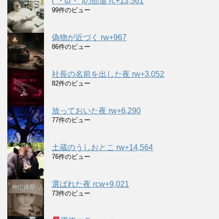
(´・ω・`)の部屋 rc+13,561
99件のビュー
偽物が近づく rw+967
86件のビュー
社長の名前を出した夜 rw+3,052
82件のビュー
放っておいた夜 rw+6,290
77件のビュー
土蔵のうしおとこ rw+14,564
76件のビュー
選ばれた夜 rcw+9,021
73件のビュー