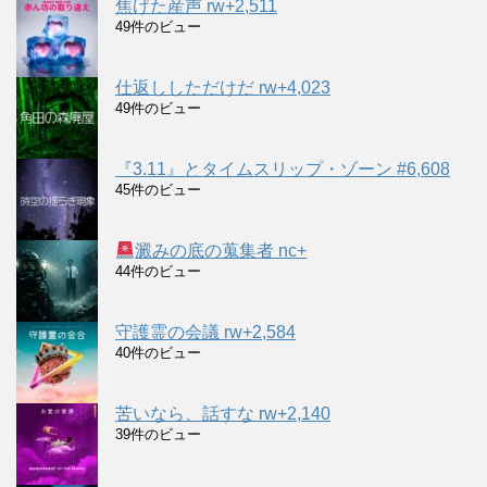
焦げた産声 rw+2,511
49件のビュー
仕返ししただけだ rw+4,023
49件のビュー
『3.11』とタイムスリップ・ゾーン #6,608
45件のビュー
澱みの底の蒐集者 nc+
44件のビュー
守護霊の会議 rw+2,584
40件のビュー
苦いなら、話すな rw+2,140
39件のビュー