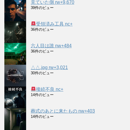
見ていた側 rw+9,670
39件のビュー
受領済み工具 nc+
36件のビュー
六人目は誰 nw+484
36件のビュー
△△.jpg rw+3,021
30件のビュー
接続不良 nc+
14件のビュー
葬式のあとに来たもの nw+403
14件のビュー