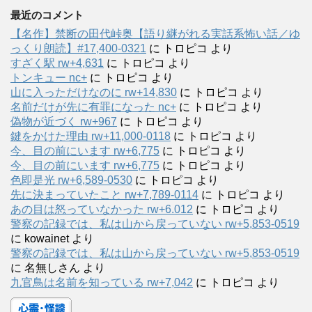
最近のコメント
【名作】禁断の田代峠奥【語り継がれる実話系怖い話／ゆ
っくり朗読】#17,400-0321
に
トロピコ
より
すざく駅 rw+4,631
に
トロピコ
より
トンキュー nc+
に
トロピコ
より
山に入っただけなのに rw+14,830
に
トロピコ
より
名前だけが先に有罪になった nc+
に
トロピコ
より
偽物が近づく rw+967
に
トロピコ
より
鍵をかけた理由 rw+11,000-0118
に
トロピコ
より
今、目の前にいます rw+6,775
に
トロピコ
より
今、目の前にいます rw+6,775
に
トロピコ
より
色即是光 rw+6,589-0530
に
トロピコ
より
先に決まっていたこと rw+7,789-0114
に
トロピコ
より
あの目は怒っていなかった rw+6.012
に
トロピコ
より
警察の記録では、私は山から戻っていない rw+5,853-0519
に
kowainet
より
警察の記録では、私は山から戻っていない rw+5,853-0519
に
名無しさん
より
九官鳥は名前を知っている rw+7,042
に
トロピコ
より