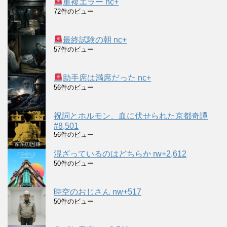
重複エラー nc+
72件のビュー
最終試験の朝 nc+
57件のビュー
助手席は満席だった nc+
56件のビュー
祝詞とホルモン、血に伏せられた京都奇譚
#8,501
56件のビュー
混ざっているのはどちらか rw+2,612
50件のビュー
時空のおじさん nw+517
50件のビュー