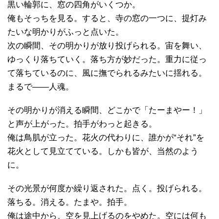
黒い輪郭に、窓の四角がいくつか。
俺もそっちを見る。すると、寺の窓の一つに、提灯み
たいな明かりがふっと点いた。
次の瞬間、その明かりが放り投げられる。宙を舞い、
ゆっくり落ちていく。落ち方が妙だった。重力に従っ
て落ちているのに、風に撫でられるみたいに揺れる。
まるで――人魂。
その明かりが消える瞬間、どこかで「たーまやー！」
と声が上がった。拍手がわっと起きる。
俺は鳥肌が立った。花火の代わりに、誰かが“それ”を
花火として見立てている。しかも皆が、当然のよう
に。
その光景が何度か繰り返された。点く。投げられる。
落ちる。消える。たまや。拍手。
俺は途中から、空を見上げるのをやめた。空には何も