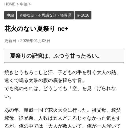
HOME
>
中編
>
中編
奇妙な話・不思議な話・怪異譚
n+2026
花火のない夏祭り nc+
更新日：
2026年01月08日
夏祭りの記憶は、ふつう甘ったるい。
焼きとうもろこしと汗、子どもの手を引く大人の熱、
遠くで鳴る太鼓の腹の底を揺らす音。
でも俺のそれは、どうしても「空」を見上げられな
い。
あの年、親戚一同で花火大会に行った。祖父母、叔父
叔母、従兄弟。人数は五人どころじゃなかった気もす
るが、俺の中では「大人が数人いて、俺が一人浮いて