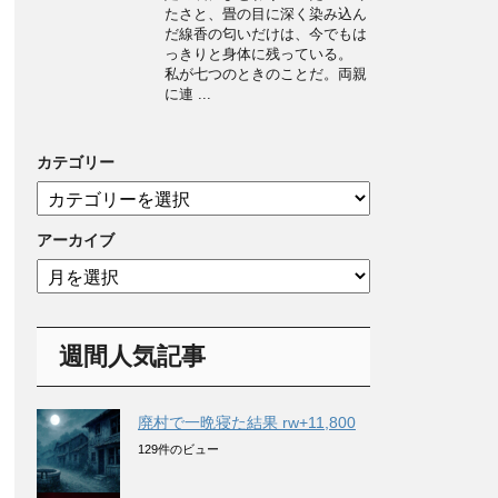
たさと、畳の目に深く染み込ん
だ線香の匂いだけは、今でもは
っきりと身体に残っている。
私が七つのときのことだ。両親
に連 ...
カテゴリー
カ
テ
ゴ
アーカイブ
リ
ア
ー
ー
カ
イ
週間人気記事
ブ
廃村で一晩寝た結果 rw+11,800
129件のビュー