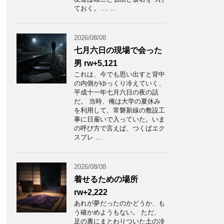
ておく。 … ...
2026/08/08
七月六日の現場で会った
男 rw+5,121
これは、今でも思い出すと背中
の内側がゆっくり冷えていく、
平成十一年七月六日の夜の話
だ。 当時、俺は大学の夏休み
を利用して、常磐新線の敷設工
事に日雇いで入っていた。いま
の呼び方で言えば、つくばエク
スプレ ...
2026/08/08
着せるための場所
rw+2,222
あれが夢だったのかどうか、も
う確かめようもない。 ただ、
足の裏にまとわりついた土の冷