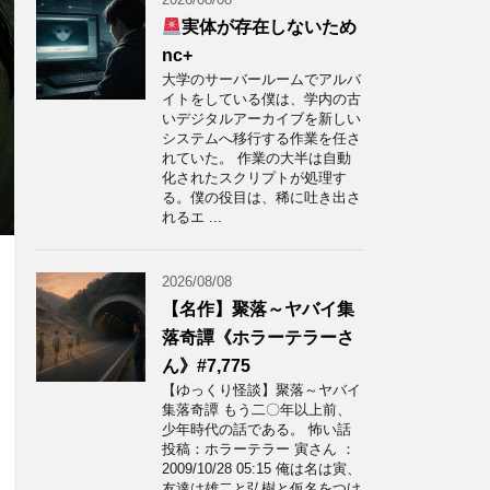
実体が存在しないため
nc+
大学のサーバールームでアルバ
イトをしている僕は、学内の古
いデジタルアーカイブを新しい
システムへ移行する作業を任さ
れていた。 作業の大半は自動
化されたスクリプトが処理す
る。僕の役目は、稀に吐き出さ
れるエ ...
2026/08/08
【名作】聚落～ヤバイ集
落奇譚《ホラーテラーさ
ん》#7,775
【ゆっくり怪談】聚落～ヤバイ
集落奇譚 もう二〇年以上前、
少年時代の話である。 怖い話
投稿：ホラーテラー 寅さん ：
2009/10/28 05:15 俺は名は寅、
友達は雄二と弘樹と仮名をつけ