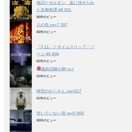
祝詞とホルモン、血に伏せられ
た京都奇譚 #8,501
66件のビュー
八の先 rw+7,397
66件のビュー
『3.11』とタイムスリップ・ゾ
ーン #6,608
62件のビュー
最終試験の朝 nc+
61件のビュー
時空のおじさん nw+517
61件のビュー
空いていない宿 rw+5,800
60件のビュー