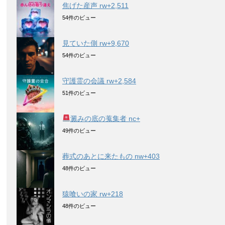
焦げた産声 rw+2,511
54件のビュー
見ていた側 rw+9,670
54件のビュー
守護霊の会議 rw+2,584
51件のビュー
澱みの底の蒐集者 nc+
49件のビュー
葬式のあとに来たもの nw+403
48件のビュー
猿喰いの家 rw+218
48件のビュー