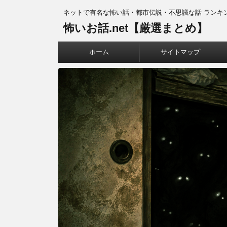
ネットで有名な怖い話・都市伝説・不思議な話 ランキ
怖いお話.net【厳選まとめ】
ホーム
サイトマップ