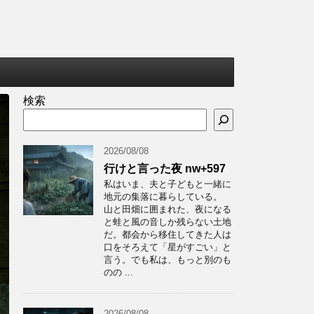
検索
2026/08/08
行けと言った夜 nw+597
私はいま、夫と子どもと一緒に
地元の集落に暮らしている。
山と田畑に囲まれた、夜になる
と蛙と風の音しか残らない土地
だ。都会から移住してきた人は
口をそろえて「星がすごい」と
言う。でも私は、もっと別のも
のの ...
2026/08/08