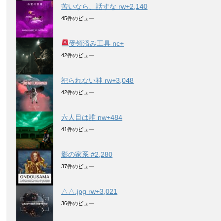
苦いなら、話すな rw+2,140
45件のビュー
受領済み工具 nc+
42件のビュー
祀られない神 rw+3,048
42件のビュー
六人目は誰 nw+484
41件のビュー
影の家系 #2,280
37件のビュー
△△.jpg rw+3,021
36件のビュー