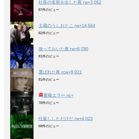
社長の名前を出した夜 rw+3,052
87件のビュー
土蔵のうしおとこ rw+14,564
82件のビュー
放っておいた夜 rw+6,290
81件のビュー
選ばれた夜 rcw+9,021
81件のビュー
重複エラー nc+
76件のビュー
仕返ししただけだ rw+4,023
68件のビュー