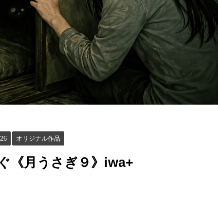
26
オリジナル作品
《月うさぎ９》iwa+