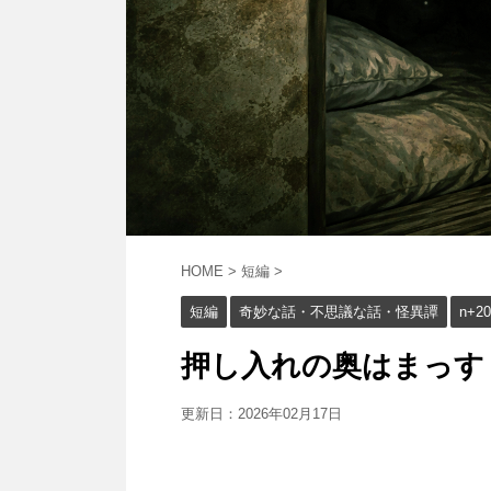
HOME
>
短編
>
短編
奇妙な話・不思議な話・怪異譚
n+20
押し入れの奥はまっすぐ
更新日：
2026年02月17日