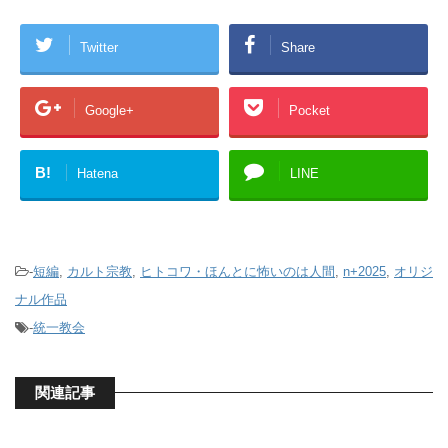
Twitter
Share
Google+
Pocket
B!
Hatena
LINE
-
短編
,
カルト宗教
,
ヒトコワ・ほんとに怖いのは人間
,
n+2025
,
オリジ
ナル作品
-
統一教会
関連記事