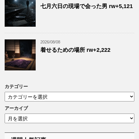
七月六日の現場で会った男 rw+5,121
2026/08/08
着せるための場所 rw+2,222
カテゴリー
カ
テ
ゴ
アーカイブ
リ
ア
ー
ー
カ
イ