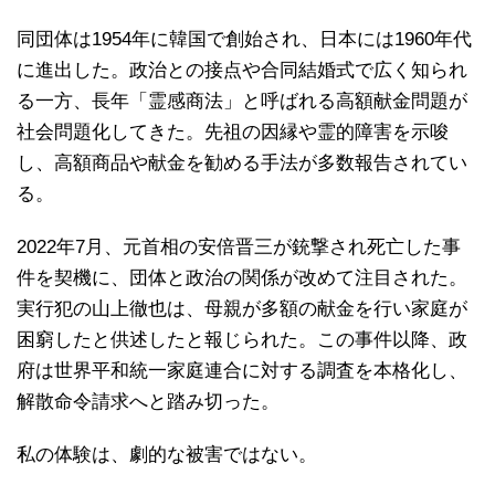
同団体は1954年に韓国で創始され、日本には1960年代
に進出した。政治との接点や合同結婚式で広く知られ
る一方、長年「霊感商法」と呼ばれる高額献金問題が
社会問題化してきた。先祖の因縁や霊的障害を示唆
し、高額商品や献金を勧める手法が多数報告されてい
る。
2022年7月、元首相の安倍晋三が銃撃され死亡した事
件を契機に、団体と政治の関係が改めて注目された。
実行犯の山上徹也は、母親が多額の献金を行い家庭が
困窮したと供述したと報じられた。この事件以降、政
府は世界平和統一家庭連合に対する調査を本格化し、
解散命令請求へと踏み切った。
私の体験は、劇的な被害ではない。