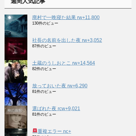
週間人気記事
ブ
廃村で一晩寝た結果 rw+11,800
130件のビュー
社長の名前を出した夜 rw+3,052
87件のビュー
土蔵のうしおとこ rw+14,564
82件のビュー
放っておいた夜 rw+6,290
81件のビュー
選ばれた夜 rcw+9,021
81件のビュー
重複エラー nc+