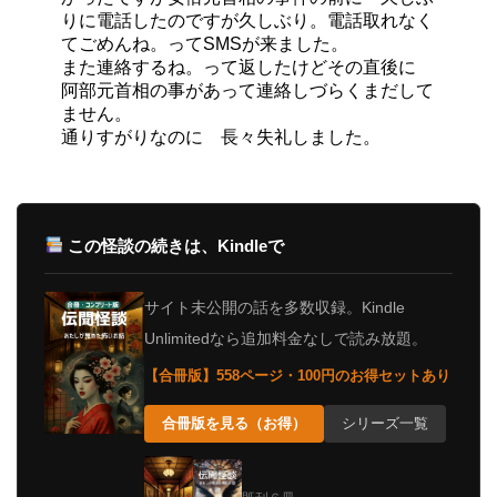
りに電話したのですが久しぶり。電話取れなく
てごめんね。ってSMSが来ました。
また連絡するね。って返したけどその直後に
阿部元首相の事があって連絡しづらくまだして
ません。
通りすがりなのに 長々失礼しました。
この怪談の続きは、Kindleで
サイト未公開の話を多数収録。Kindle
Unlimitedなら追加料金なしで読み放題。
【合冊版】558ページ・100円のお得セットあり
合冊版を見る（お得）
シリーズ一覧