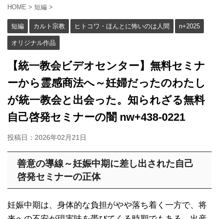
HOME
>
短編
>
短編
カルト宗教
ヒトコワ・ほんとに怖いのは人間
n+2025
オリジナル作品
【統一教会ビデオセンター】無料セミナ
ーから霊感商法へ～妊婦だったのわたし
が統一教会と出会った。知られざる無料
自己啓発セミナーの闇 nw+438-0221
投稿日：
2026年02月21日
善意の導線～妊娠中期に差し出された自己
啓発セミナーの正体
妊娠中期は、身体的な負担がやや落ち着く一方で、将
来への不安が現実味を帯びてくる時期でもある。出産