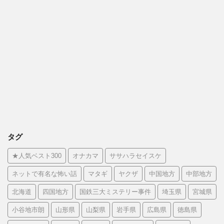
タグ
★人気ベスト300
オナカマ
ササハラセイスケ
ネットで有名な怖い話
マタギ
ヤクザ
中国地方
中部地方
北海道
四国地方
国鉄三大ミステリー事件
埼玉県
宮城県
小谷地市朗
山形県
山梨県
岩手県
広島県
徳島県