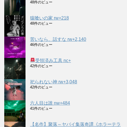
48件のビュー
猿喰いの家 rw+218
48件のビュー
苦いなら、話すな rw+2,140
46件のビュー
受領済み工具 nc+
42件のビュー
祀られない神 rw+3,048
42件のビュー
六人目は誰 nw+484
41件のビュー
【名作】聚落～ヤバイ集落奇譚《ホラーテラ