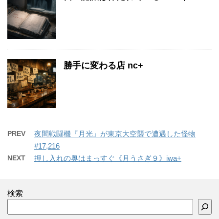
勝手に変わる店 nc+
PREV
夜間戦闘機『月光』が東京大空襲で遭遇した怪物
#17,216
NEXT
押し入れの奥はまっすぐ《月うさぎ９》iwa+
検索