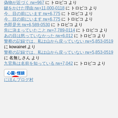
偽物が近づく rw+967
に
トロピコ
より
鍵をかけた理由 rw+11,000-0118
に
トロピコ
より
今、目の前にいます rw+6,775
に
トロピコ
より
今、目の前にいます rw+6,775
に
トロピコ
より
色即是光 rw+6,589-0530
に
トロピコ
より
先に決まっていたこと rw+7,789-0114
に
トロピコ
より
あの目は怒っていなかった rw+6.012
に
トロピコ
より
警察の記録では、私は山から戻っていない rw+5,853-0519
に
kowainet
より
警察の記録では、私は山から戻っていない rw+5,853-0519
に
名無しさん
より
九官鳥は名前を知っている rw+7,042
に
トロピコ
より
にほんブログ村