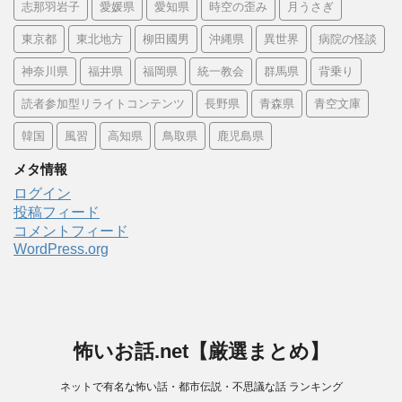
志那羽岩子
愛媛県
愛知県
時空の歪み
月うさぎ
東京都
東北地方
柳田國男
沖縄県
異世界
病院の怪談
神奈川県
福井県
福岡県
統一教会
群馬県
背乗り
読者参加型リライトコンテンツ
長野県
青森県
青空文庫
韓国
風習
高知県
鳥取県
鹿児島県
メタ情報
ログイン
投稿フィード
コメントフィード
WordPress.org
怖いお話.net【厳選まとめ】
ネットで有名な怖い話・都市伝説・不思議な話 ランキング