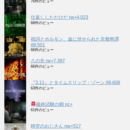
76件のビュー
仕返ししただけだ rw+4,023
68件のビュー
祝詞とホルモン、血に伏せられた京都奇譚
#8,501
66件のビュー
八の先 rw+7,397
66件のビュー
『3.11』とタイムスリップ・ゾーン #6,608
63件のビュー
最終試験の朝 nc+
61件のビュー
時空のおじさん nw+517