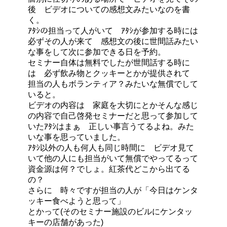
後 ビデオについての感想文みたいなのを書
く。
ｱﾀｼの担当って人がいて ｱﾀｼが参加する時には
必ずその人が来て 感想文の後に世間話みたい
な事をして次に参加できる日を予約。
セミナー自体は無料でしたが世間話する時に
は 必ず飲み物とクッキーとかが提供されて
担当の人もボランティア？みたいな無償でして
いると。
ビデオの内容は 家庭を大切にとかそんな感じ
の内容で自己啓発セミナーだと思って参加して
いたｱﾀｼはまぁ 正しい事言うてるよね。みた
いな事を思っていました。
ｱﾀｼ以外の人も何人も同じ時間に ビデオ見て
いて他の人にも担当がいて無償でやってるって
資金源は何？でしょ。紅茶代どこから出てる
の？
さらに 時々ですが担当の人が「今日はケンタ
ッキー食べようと思って」
とかって(そのセミナー施設のビルにケンタッ
キーの店舗があった)