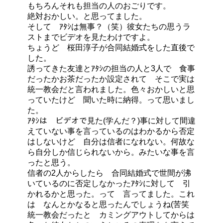
もちろんそれも担当の人のおごりです。
絶対おかしい。と思ってました。
そして ｱﾀｼは無事？（笑）彼女たちの思うラ
ストまでビデオを見たわけですよ。
ちょうど 桜田淳子が合同結婚式をした直後で
した。
誘ってきた友達とｱﾀｼの担当の人と3人で 食事
だったかお茶だったか設定されて そこで実は
統一教会だと言われました。色々おかしいと思
っていたけど 聞いた時に納得。って思いまし
た。
ｱﾀｼは ビデオで見た(学んだ？)事に対して間違
えていない事を言っているのはわかるから否定
はしないけど 自分は信者になれない。何故な
ら自分しか信じられないから。みたいな事を言
ったと思う。
信者の2人からしたら 合同結婚式で世間が沸
いているのに否定しなかったｱﾀｼに対して 引
かれるかと思った。って 言ってました。これ
は なんとかなると思ったんでしょうね(苦笑
統一教会だったと カミングアウトしてからは