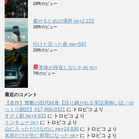
18件のビュー
着せるための場所 rw+2,222
18件のビュー
行けと言った夜 nw+597
10件のビュー
実体が存在しないため nc+
7件のビュー
最近のコメント
【名作】禁断の田代峠奥【語り継がれる実話系怖い話／ゆ
っくり朗読】#17,400-0321
に
トロピコ
より
すざく駅 rw+4,631
に
トロピコ
より
トンキュー nc+
に
トロピコ
より
山に入っただけなのに rw+14,830
に
トロピコ
より
名前だけが先に有罪になった nc+
に
トロピコ
より