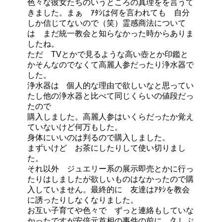
色々な彼女たちのいうところの真理をを言うて
きました。まぁ ｱﾀｼは何を言われても 自分
しか信じてないので（笑）霊感商法について
は まだ統一教会と知らなかった時からありま
したね。
ただ TVとかで見るような高い壺とか印鑑と
かそんなのでなくて高麗人参だったり浄水器で
した。
浄水器は 個人的な理由で欲しいなと思ってい
たし他の浄水器と比べて同じくらいの値段だっ
たので
購入しました。高麗人参はいくらだったか覚え
ていないけど何万もした。
身体にいいのは判るので購入しました。
まずいけど お茶にしたりして使い切りまし
た。
それ以外 ジュエリー系の展示即売とかに行っ
たりはしましたが欲しいものはなかったので購
入していません。最終的に 友達はｱﾀｼを教会
に誘ったりしなくなりました。
お互い子育てや色々で ずっと連絡もしていな
かったですが安倍元首相の事件の前に 久しぶ