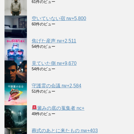
61件のビュー
空いていない宿 rw+5,800
60件のビュー
焦げた産声 rw+2,511
54件のビュー
見ていた側 rw+9,670
54件のビュー
守護霊の会議 rw+2,584
51件のビュー
澱みの底の蒐集者 nc+
49件のビュー
葬式のあとに来たもの nw+403