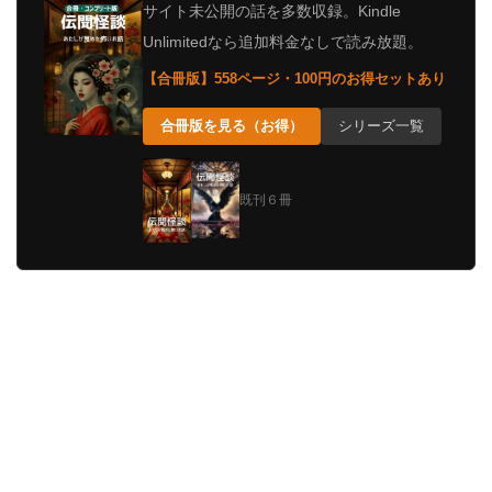
サイト未公開の話を多数収録。Kindle
Unlimitedなら追加料金なしで読み放題。
【合冊版】558ページ・100円のお得セットあり
合冊版を見る（お得）
シリーズ一覧
既刊６冊