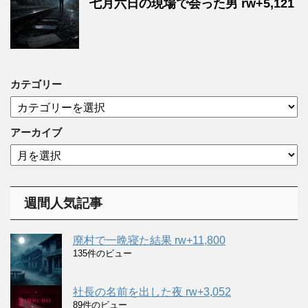
七月六日の現場で会った男 rw+5,121
カテゴリー
カ
テ
ゴ
アーカイブ
リ
ア
ー
ー
カ
イ
週間人気記事
ブ
廃村で一晩寝た結果 rw+11,800
135件のビュー
社長の名前を出した夜 rw+3,052
89件のビュー