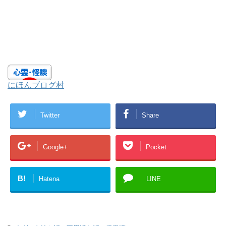
にほんブログ村
Twitter
Share
Google+
Pocket
B!
Hatena
LINE