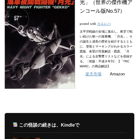
光」（世界の傑作機ア
ンコール版No.57）
カエレバ
posted with
太平洋戦線の全域に進出し、夜空で戦
い続けた唯一の海軍機、「月光」。そ
の誕生と成長の歴史を紹介するととも
に、塗装とマーキングがわかるカラー
図版、各型の写真解説・図面、「月
光」による全撃墜リストなどを収録す
る。〔初版：平成８年刊〕【「TRC
MARC」の商品解説】
楽天市場
Amazon
この怪談の続きは、Kindleで