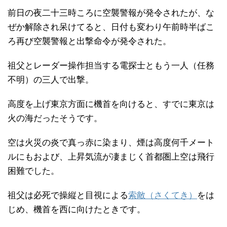
前日の夜二十三時ころに空襲警報が発令されたが、な
ぜか解除され呆けてると、日付も変わり午前時半ばこ
ろ再び空襲警報と出撃命令が発令された。
祖父とレーダー操作担当する電探士ともう一人（任務
不明）の三人で出撃。
高度を上げ東京方面に機首を向けると、すでに東京は
火の海だったそうです。
空は火災の炎で真っ赤に染まり、煙は高度何千メート
ルにもおよび、上昇気流が凄まじく首都圏上空は飛行
困難でした。
祖父は必死で操縦と目視による
索敵（さくてき）
をは
じめ、機首を西に向けたときです。