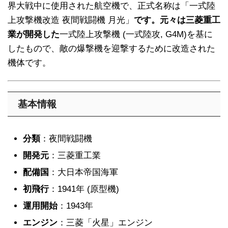
界大戦中に使用された航空機で、正式名称は「一式陸
上攻撃機改造 夜間戦闘機 月光」
です。元々は三菱重工
業が開発した
一式陸上攻撃機 (一式陸攻, G4M)を基に
したもので、敵の爆撃機を迎撃するために改造された
機体です。
基本情報
分類
：夜間戦闘機
開発元
：三菱重工業
配備国
：大日本帝国海軍
初飛行
：1941年 (原型機)
運用開始
：1943年
エンジン
：三菱「火星」エンジン