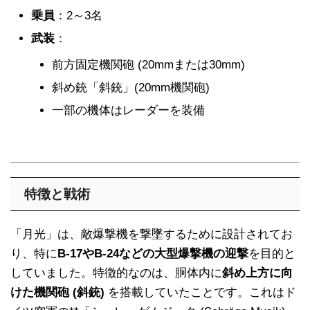
乗員
：2～3名
武装
：
前方固定機関砲 (20mmまたは30mm)
斜め銃「斜銃」(20mm機関砲)
一部の機体はレーダーを装備
特徴と戦術
「月光」は、敵爆撃機を撃墜するために設計されてお
り、特に
B-17やB-24などの大型爆撃機の迎撃
を目的と
していました。特徴的なのは、胴体内に
斜め上方に向
けた機関砲 (斜銃)
を搭載していたことです。これはド