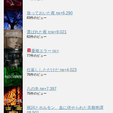
放っておいた夜 rw+6,290
83件のビュー
選ばれた夜 rcw+9,021
82件のビュー
重複エラー nc+
77件のビュー
仕返ししただけだ rw+4,023
76件のビュー
八の先 rw+7,397
75件のビュー
祝詞とホルモン、血に伏せられた京都奇譚
#8,501