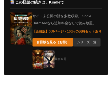
この怪談の続きは、Kindleで
サイト未公開の話を多数収録。Kindle
Unlimitedなら追加料金なしで読み放題。
【合冊版】558ページ・100円のお得セットあり
合冊版を見る（お得）
シリーズ一覧
既刊６冊