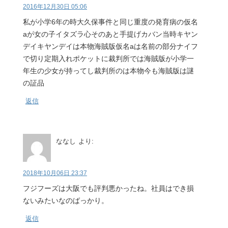
2016年12月30日 05:06
私が小学6年の時大久保事件と同じ重度の発育病の仮名
aが女の子イタズラ心そのあと手提げカバン当時キヤン
デイキヤンデイは本物海賊版仮名aは名前の部分ナイフ
で切り定期入れポケットに裁判所では海賊版が小学一
年生の少女が持ってし裁判所のは本物今も海賊版は謎
の証品
返信
ななし
より:
2018年10月06日 23:37
フジフーズは大阪でも評判悪かったね。社員はでき損
ないみたいなのばっかり。
返信