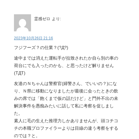
霊感ゼロ
より:
2023年10月26日 21:16
フジフーズ？の仕業？(?Д?)
途中までは消えた運転手が拉致されたか自ら別の車の
荷台にでも入ったのかも、と思ったけど解りません
(TДT)
友達のＮちゃんは警察官(婦警さん、でいいの？)にな
り、Ｎ県に移動になりましたが最後に会ったときの飲
みの席では「飽くまで仮の話だけど」と門外不出の未
解決事件を愚痴みたいに話して私に考察を促しまし
た。
素人に毛の生えた推理力しかありませんが、頭コチコ
チの本職プロファイラーよりは目線の違う考察をする
のでは？と。