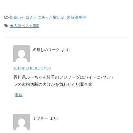
-
短編
,
r+
,
ほんとにあった怖い話
,
未解決事件
-
★人気ベスト300
名無しのリーク
より:
2016年11月19日 04:03
香川県ルーちゃん餃子のフジフーヅはバイトにパワハ
ラの末指切断の大けがを負わせた犯罪企業
返信
ミツチー
より: