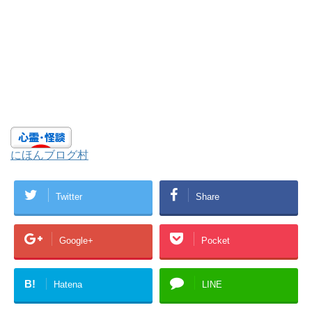
にほんブログ村
Twitter
Share
Google+
Pocket
B!
Hatena
LINE