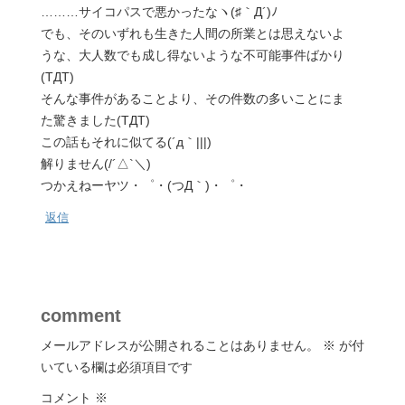
………サイコパスで悪かったなヽ(♯｀Д´)ﾉ
でも、そのいずれも生きた人間の所業とは思えないよ
うな、大人数でも成し得ないような不可能事件ばかり
(TДT)
そんな事件があることより、その件数の多いことにま
た驚きました(TДT)
この話もそれに似てる(´д｀|||)
解りません(/´△`＼)
つかえねーヤツ・゜・(つД｀)・゜・
返信
comment
メールアドレスが公開されることはありません。
※
が付
いている欄は必須項目です
コメント
※