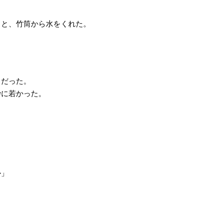
ると、竹筒から水をくれた。
りだった。
妙に若かった。
。
か」