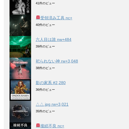
41件のビュー
受領済み工具 nc+
40件のビュー
六人目は誰 nw+484
39件のビュー
祀られない神 rw+3,048
38件のビュー
影の家系 #2,280
36件のビュー
△△.jpg rw+3,021
35件のビュー
接続不良 nc+