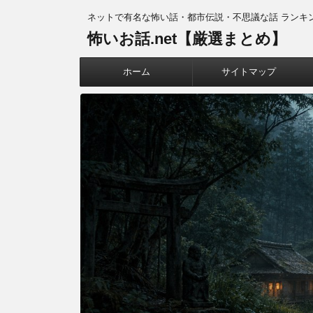
ネットで有名な怖い話・都市伝説・不思議な話 ランキ
怖いお話.net【厳選まとめ】
ホーム
サイトマップ