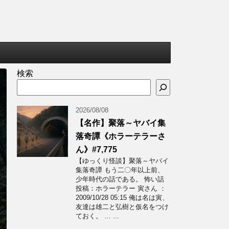
検索
2026/08/08
【名作】聚落～ヤバイ集
落奇譚《ホラーテラーさ
ん》#7,775
【ゆっくり怪談】聚落～ヤバイ
集落奇譚 もう二〇年以上前、
少年時代の話である。 怖い話
投稿：ホラーテラー 寅さん ：
2009/10/28 05:15 俺は名は寅、
友達は雄二と弘樹と仮名をつけ
ておく。 … ...