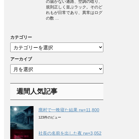
の届かない通路、空調の唸り、
規則正しく並ぶラック。そのど
れもが日常であり、異常はログ
の数 ...
カテゴリー
カ
テ
ゴ
アーカイブ
リ
ア
ー
ー
カ
イ
週間人気記事
ブ
廃村で一晩寝た結果 rw+11,800
123件のビュー
社長の名前を出した夜 rw+3,052