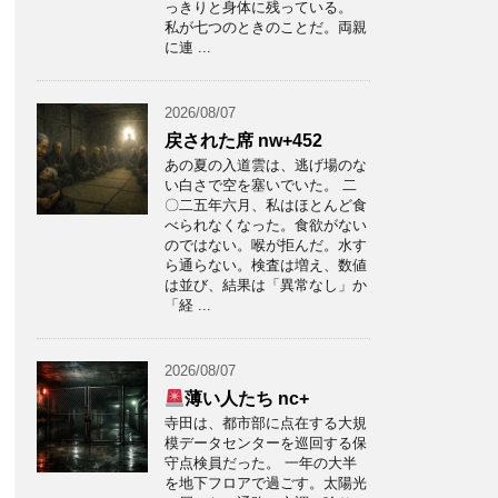
っきりと身体に残っている。
私が七つのときのことだ。両親
に連 ...
2026/08/07
戻された席 nw+452
あの夏の入道雲は、逃げ場のな
い白さで空を塞いでいた。 二
〇二五年六月、私はほとんど食
べられなくなった。食欲がない
のではない。喉が拒んだ。水す
ら通らない。検査は増え、数値
は並び、結果は「異常なし」か
「経 ...
2026/08/07
薄い人たち nc+
寺田は、都市部に点在する大規
模データセンターを巡回する保
守点検員だった。 一年の大半
を地下フロアで過ごす。太陽光