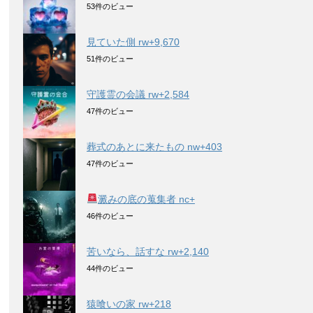
53件のビュー
見ていた側 rw+9,670
51件のビュー
守護霊の会議 rw+2,584
47件のビュー
葬式のあとに来たもの nw+403
47件のビュー
澱みの底の蒐集者 nc+
46件のビュー
苦いなら、話すな rw+2,140
44件のビュー
猿喰いの家 rw+218