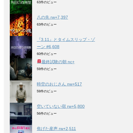
63件のビュー
八の先 rw+7,397
63件のビュー
『3.11』とタイムスリップ・ゾ
ーン #6,608
60件のビュー
最終試験の朝 nc+
59件のビュー
時空のおじさん nw+517
59件のビュー
空いていない宿 rw+5,800
56件のビュー
焦げた産声 rw+2,511