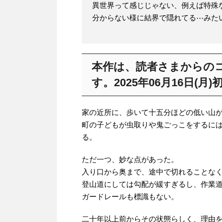
異世界って感じじゃない、例えば特殊
分からない様に結界で隠れてる⋯みた
本作は、読者さまからの
す。2025年06月16日(月)
家の近所に、歩いて十五分ほどの低い山
町の子どもが虫取りや鬼ごっこをするに
る。
ただ一つ、妙な点があった。
入り口から奥まで、途中で切れることな
登山道にしては勾配が緩すぎるし、作業
ガードレールも標識もない。
二十年以上前からその状態らしく、理由