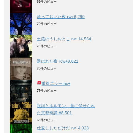
85件のビュー
放っておいた夜 rw+6,290
79件のビュー
土蔵のうしおとこ rw+14,564
78件のビュー
選ばれた夜 rcw+9,021
78件のビュー
重複エラー nc+
75件のビュー
祝詞とホルモン、血に伏せられ
た京都奇譚 #8,501
63件のビュー
仕返ししただけだ rw+4,023