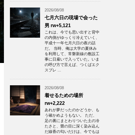
2026/08/08
七月六日の現場で会った
男 rw+5,121
これは、今でも思い出すと背中
の内側がゆっくり冷えていく、
平成十一年七月六日の夜の話
だ。 当時、俺は大学の夏休み
を利用して、常磐新線の敷設工
事に日雇いで入っていた。いま
の呼び方で言えば、つくばエク
スプレ ...
2026/08/08
着せるための場所
rw+2,222
あれが夢だったのかどうか、も
う確かめようもない。 ただ、
足の裏にまとわりついた土の冷
たさと、畳の目に深く染み込ん
だ線香の匂いだけは、今でもは