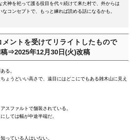
な犬神を祀って護る役目を代々続けて来た村で、外からは
いなコンセプトで、もっと練れば読める話になるかも。
コメントを受けてリライトしたもので
初稿⇒2025年12月30日(火)改稿
がある。
はちょうどいい高さで、遠目にはどこにでもある雑木山に見え
くアスファルトで舗装されている。
道にしては幅が中途半端だ。
を知っている人はいない。