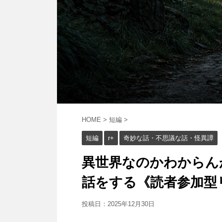
HOME
>
短編
>
短編
r+
奇妙な話・不思議な話・怪異譚
異世界なのかわからん
話をする《読者参加型リラ
投稿日：
2025年12月30日