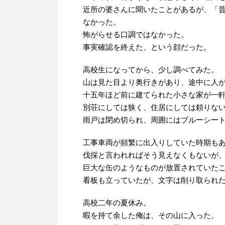
近所の婆さんに聞いたことがあるが、「
なかった。
怖がらせる口調ではなかった。
事実確認を終えた、という顔だった。
高校生になってから、少し調べてみた。
山は見た目より奥行きがあり、途中に人
十五年ほど前に建てられた小さな家が一
別荘にしては狭く、住居にしては頼りな
雨戸は閉め切られ、周囲にはブルーシー
工事車両が頻繁に出入りしていた時期も
伐採と言われればそう見えなくもないが
巨大な缶のようなものが放置されていた
看板も立っていたが、文字は削り取られ
高校二年の夏休み。
暇を持て余した俺は、その山に入った。