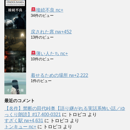
接続不良 nc+
34件のビュー
戻された席 nw+452
13件のビュー
薄い人たち nc+
10件のビュー
着せるための場所 rw+2,222
1件のビュー
最近のコメント
【名作】禁断の田代峠奥【語り継がれる実話系怖い話／ゆ
っくり朗読】#17,400-0321
に
トロピコ
より
すざく駅 rw+4,631
に
トロピコ
より
トンキュー nc+
に
トロピコ
より