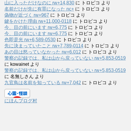
山に入っただけなのに rw+14,830
に
トロピコ
より
名前だけが先に有罪になった nc+
に
トロピコ
より
偽物が近づく rw+967
に
トロピコ
より
鍵をかけた理由 rw+11,000-0118
に
トロピコ
より
今、目の前にいます rw+6,775
に
トロピコ
より
今、目の前にいます rw+6,775
に
トロピコ
より
色即是光 rw+6,589-0530
に
トロピコ
より
先に決まっていたこと rw+7,789-0114
に
トロピコ
より
あの目は怒っていなかった rw+6.012
に
トロピコ
より
警察の記録では、私は山から戻っていない rw+5,853-0519
に
kowainet
より
警察の記録では、私は山から戻っていない rw+5,853-0519
に
名無しさん
より
九官鳥は名前を知っている rw+7,042
に
トロピコ
より
にほんブログ村