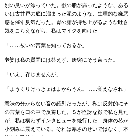
別の臭いが漂っていた。獣の脂が腐ったような、ある
いは古井戸の底に溜まった泥のような、生理的な嫌悪
感を催す臭気だった。胃の腑が持ち上がるような吐き
気をこらえながら、私はマイクを向けた。
「……祓いの言葉を知っておるか」
老婆は私の質問には答えず、唐突にそう言った。
「いえ、存じませんが」
「ようくりげっきょはまからうん。……覚えなされ」
意味の分からない音の羅列だったが、私は反射的にそ
の言葉を口の中で反芻した。Ｓが怪訝な顔で私を見た
が、私は構わずインタビューを続行した。身体の芯が
小刻みに震えている。それは寒さのせいではなく、本