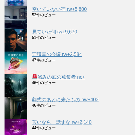
空いていない宿 rw+5,800
52件のビュー
見ていた側 rw+9,670
51件のビュー
守護霊の会議 rw+2,584
47件のビュー
澱みの底の蒐集者 nc+
46件のビュー
葬式のあとに来たもの nw+403
46件のビュー
苦いなら、話すな rw+2,140
44件のビュー