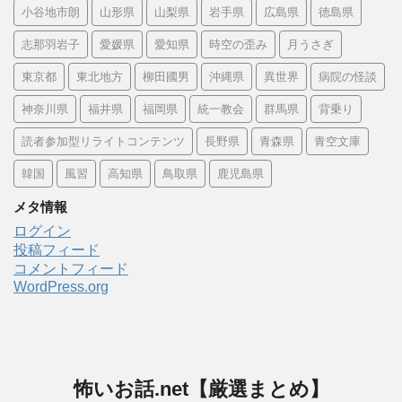
小谷地市朗
山形県
山梨県
岩手県
広島県
徳島県
志那羽岩子
愛媛県
愛知県
時空の歪み
月うさぎ
東京都
東北地方
柳田國男
沖縄県
異世界
病院の怪談
神奈川県
福井県
福岡県
統一教会
群馬県
背乗り
読者参加型リライトコンテンツ
長野県
青森県
青空文庫
韓国
風習
高知県
鳥取県
鹿児島県
メタ情報
ログイン
投稿フィード
コメントフィード
WordPress.org
怖いお話.net【厳選まとめ】