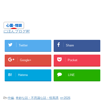
にほんブログ村
Twitter
Share
Google+
Pocket
B!
Hatena
LINE
-
中編
,
奇妙な話・不思議な話・怪異譚
,
n+2026