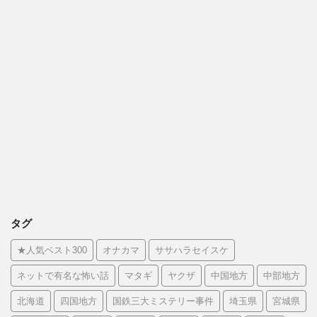
タグ
★人気ベスト300
オナカマ
ササハラセイスケ
ネットで有名な怖い話
マタギ
ヤクザ
中国地方
中部地方
北海道
四国地方
国鉄三大ミステリー事件
埼玉県
宮城県