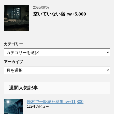
2026/08/07
空いていない宿 rw+5,800
カテゴリー
カ
テ
ゴ
アーカイブ
リ
ア
ー
ー
カ
イ
週間人気記事
ブ
廃村で一晩寝た結果 rw+11,800
122件のビュー