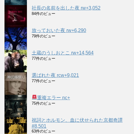
社長の名前を出した夜 rw+3,052
84件のビュー
放っておいた夜 rw+6,290
79件のビュー
土蔵のうしおとこ rw+14,564
77件のビュー
選ばれた夜 rcw+9,021
77件のビュー
重複エラー nc+
75件のビュー
祝詞とホルモン、血に伏せられた京都奇譚
#8,501
63件のビュー