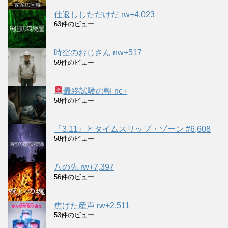
仕返ししただけだ rw+4,023
63件のビュー
時空のおじさん nw+517
59件のビュー
最終試験の朝 nc+
58件のビュー
『3.11』とタイムスリップ・ゾーン #6,608
58件のビュー
八の先 rw+7,397
56件のビュー
焦げた産声 rw+2,511
53件のビュー