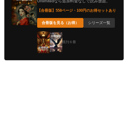
Unlimitedなら追加料金なしで読み放題。
【合冊版】558ページ・100円のお得セットあり
合冊版を見る（お得）
シリーズ一覧
既刊６冊