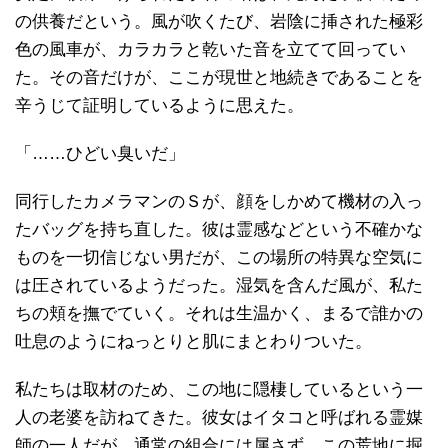
の供養だという。風が吹くたび、岩陰に挿された極彩
色の風車が、カラカラと乾いた音を立てて回ってい
た。その音だけが、ここが現世と地続きであることを
辛うじて証明しているように思えた。
「……ひどい臭いだ」
同行したカメラマンのＳが、顔をしかめて機材の入っ
たバッグを持ち直した。彼は霊感などという不確かな
ものを一切信じない男だが、この場所の特異な空気に
は圧されているようだった。湿気を含んだ風が、私た
ちの頬を撫でていく。それは生温かく、まるで誰かの
吐息のようにねっとりと肌にまとわりついた。
私たちは取材のため、この地に隠棲しているという一
人の老婆を訪ねてきた。彼女はイタコと呼ばれる霊媒
師の一人だが、通常の組合には属さず、この荒地に掘