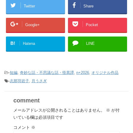
Twitter
Share
Google+
Pocket
B!
Hatena
LINE
-
短編
,
奇妙な話・不思議な話・怪異譚
,
n+2026
,
オリジナル作品
-
志那羽岩子
,
月うさぎ
comment
メールアドレスが公開されることはありません。
※
が付
いている欄は必須項目です
コメント
※