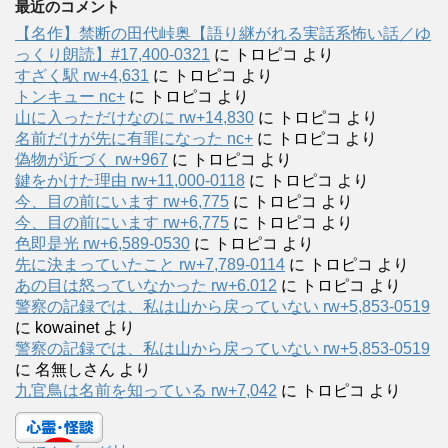
最近のコメント
【名作】禁断の田代峠奥【語り継がれる実話系怖い話／ゆ
っくり朗読】#17,400-0321
に
トロピコ
より
すざく駅 rw+4,631
に
トロピコ
より
トンキュー nc+
に
トロピコ
より
山に入っただけなのに rw+14,830
に
トロピコ
より
名前だけが先に有罪になった nc+
に
トロピコ
より
偽物が近づく rw+967
に
トロピコ
より
鍵をかけた理由 rw+11,000-0118
に
トロピコ
より
今、目の前にいます rw+6,775
に
トロピコ
より
今、目の前にいます rw+6,775
に
トロピコ
より
色即是光 rw+6,589-0530
に
トロピコ
より
先に決まっていたこと rw+7,789-0114
に
トロピコ
より
あの目は怒っていなかった rw+6.012
に
トロピコ
より
警察の記録では、私は山から戻っていない rw+5,853-0519
に
kowainet
より
警察の記録では、私は山から戻っていない rw+5,853-0519
に
名無しさん
より
九官鳥は名前を知っている rw+7,042
に
トロピコ
より