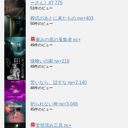
ーさん》#7,775
51件のビュー
葬式のあとに来たもの nw+403
50件のビュー
澱みの底の蒐集者 nc+
49件のビュー
猿喰いの家 rw+218
49件のビュー
苦いなら、話すな rw+2,140
48件のビュー
祀られない神 rw+3,048
45件のビュー
受領済み工具 nc+