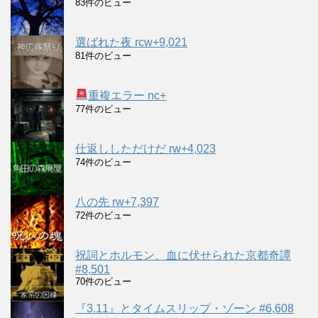
83件のビュー
選ばれた夜 rcw+9,021
81件のビュー
重複エラー nc+
77件のビュー
仕返ししただけだ rw+4,023
74件のビュー
八の先 rw+7,397
72件のビュー
祝詞とホルモン、血に伏せられた京都奇譚
#8,501
70件のビュー
『3.11』とタイムスリップ・ゾーン #6,608