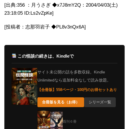
[出典:356 ：月うさぎ ◆x7J8mY2Q：2004/04/03(土)
23:18:05 ID:Ls2vZpKe]
[投稿者：志那羽岩子 ◆PL8v3nQx6A]
この怪談の続きは、Kindleで
サイト未公開の話を多数収録。Kindle
Unlimitedなら追加料金なしで読み放題。
【合冊版】558ページ・100円のお得セットあり
合冊版を見る（お得）
シリーズ一覧
既刊６冊