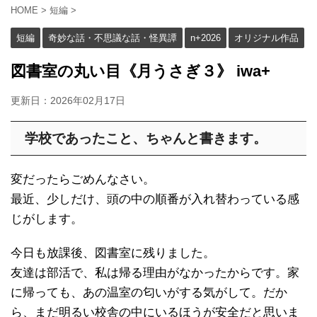
HOME
>
短編
>
短編
奇妙な話・不思議な話・怪異譚
n+2026
オリジナル作品
図書室の丸い目《月うさぎ３》 iwa+
更新日：
2026年02月17日
学校であったこと、ちゃんと書きます。
変だったらごめんなさい。
最近、少しだけ、頭の中の順番が入れ替わっている感
じがします。
今日も放課後、図書室に残りました。
友達は部活で、私は帰る理由がなかったからです。家
に帰っても、あの温室の匂いがする気がして。だか
ら、まだ明るい校舎の中にいるほうが安全だと思いま