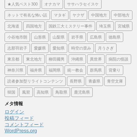
★人気ベスト300
オナカマ
ササハラセイスケ
ネットで有名な怖い話
マタギ
ヤクザ
中国地方
中部地方
北海道
四国地方
国鉄三大ミステリー事件
埼玉県
宮城県
小谷地市朗
山形県
山梨県
岩手県
広島県
徳島県
志那羽岩子
愛媛県
愛知県
時空の歪み
月うさぎ
東京都
東北地方
柳田國男
沖縄県
異世界
病院の怪談
神奈川県
福井県
福岡県
統一教会
群馬県
背乗り
読者参加型リライトコンテンツ
長野県
青森県
青空文庫
韓国
風習
高知県
鳥取県
鹿児島県
メタ情報
ログイン
投稿フィード
コメントフィード
WordPress.org