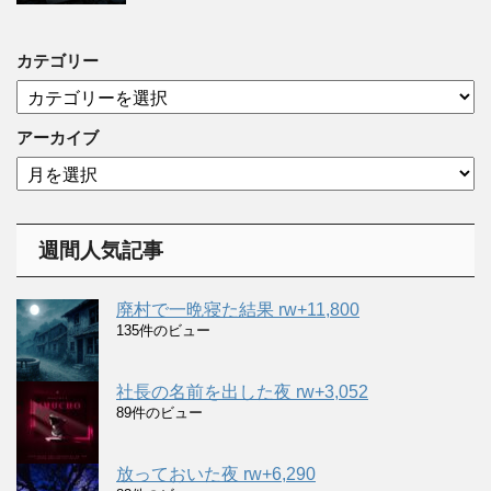
カテゴリー
カ
テ
ゴ
アーカイブ
リ
ア
ー
ー
カ
イ
週間人気記事
ブ
廃村で一晩寝た結果 rw+11,800
135件のビュー
社長の名前を出した夜 rw+3,052
89件のビュー
放っておいた夜 rw+6,290