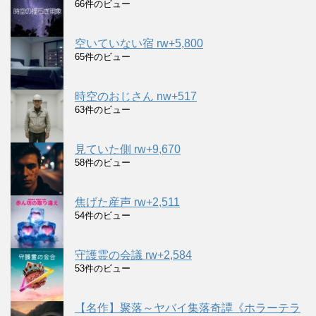
66件のビュー
空いていない宿 rw+5,800
65件のビュー
時空のおじさん nw+517
63件のビュー
見ていた側 rw+9,670
58件のビュー
焦げた産声 rw+2,511
54件のビュー
守護霊の会議 rw+2,584
53件のビュー
【名作】聚落～ヤバイ集落奇譚《ホラーテラ