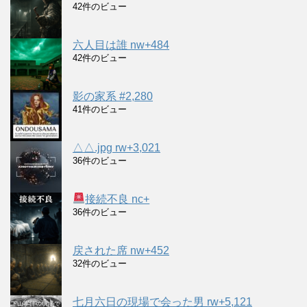
42件のビュー
六人目は誰 nw+484
42件のビュー
影の家系 #2,280
41件のビュー
△△.jpg rw+3,021
36件のビュー
接続不良 nc+
36件のビュー
戻された席 nw+452
32件のビュー
七月六日の現場で会った男 rw+5,121