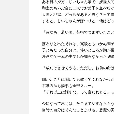
ある日の夕方、じいちゃん家で「妖怪人
和室のちゃぶ台に二人でお菓子を並べな
天国と地獄、どっちがあると思う？って
すると、じいちゃんがぽつりと「俺はど
「昔なあ、若い頃、芸術でつまずいたこ
ぽろりと出たそれは、冗談ともつかぬ調
子どもだった自分は、怖いどころか胸が
漫画やゲームの中でしか知らなかった“悪
「成功はさせてやる。ただし、お前の命は
細かいことは聞いても教えてくれなかっ
召喚方法も姿形も全部スルー。
「それ以上は話すな、って言われとる」
今になって思えば、そこまで話すならも
当時の自分はそんなことよりも、悪魔の