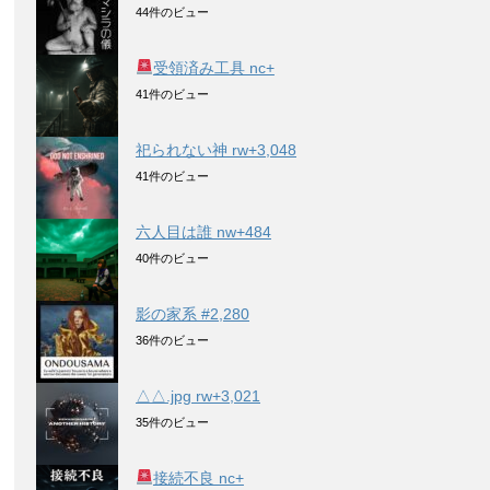
44件のビュー
受領済み工具 nc+
41件のビュー
祀られない神 rw+3,048
41件のビュー
六人目は誰 nw+484
40件のビュー
影の家系 #2,280
36件のビュー
△△.jpg rw+3,021
35件のビュー
接続不良 nc+