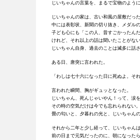
じいちゃんの言葉を、まるで宝物のよう
じいちゃんの家は、古い和風の屋敷だっ
中には表彰状、新聞の切り抜き、メダル
子ども心にも「この人、昔すごかったん
けれど、それ以上の話は聞いたことがな
じいちゃん自身、過去のことは滅多に話
ある日、唐突に言われた。
「わしは七十六になった日に死ぬよ。そ
言われた瞬間、胸がギュッとなった。
じいちゃん、死んじゃいやん！って、涙
その時の空気だけは今でも忘れられない
畳の匂いと、夕暮れの光と、じいちゃん
それから二年と少し経って、じいちゃん
前の日まで元気だったのに、朝になった