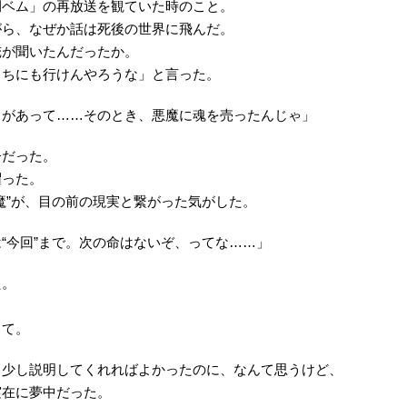
間ベム」の再放送を観ていた時のこと。
がら、なぜか話は死後の世界に飛んだ。
俺が聞いたんだったか。
っちにも行けんやろうな」と言った。
とがあって……そのとき、悪魔に魂を売ったんじゃ」
子だった。
躍った。
魔”が、目の前の現実と繋がった気がした。
“今回”まで。次の命はないぞ、ってな……」
た。
って。
う少し説明してくれればよかったのに、なんて思うけど、
実在に夢中だった。