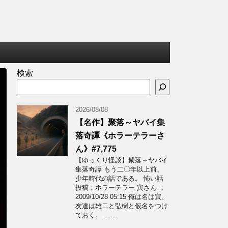
検索
2026/08/08
【名作】聚落～ヤバイ集
落奇譚《ホラーテラーさ
ん》#7,775
【ゆっくり怪談】聚落～ヤバイ
集落奇譚 もう二〇年以上前、
少年時代の話である。 怖い話
投稿：ホラーテラー 寅さん ：
2009/10/28 05:15 俺は名は寅、
友達は雄二と弘樹と仮名をつけ
ておく。 … ...