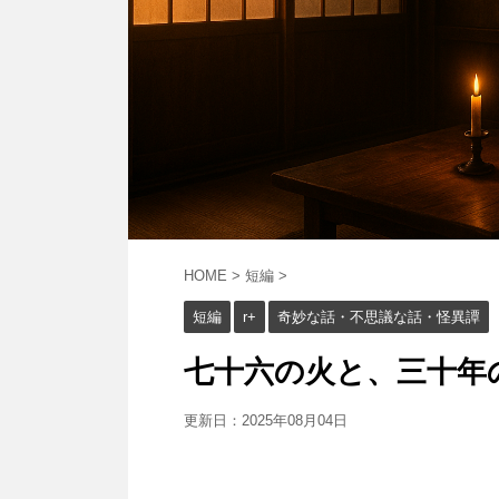
HOME
>
短編
>
短編
r+
奇妙な話・不思議な話・怪異譚
七十六の火と、三十年の猶予
更新日：
2025年08月04日