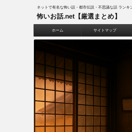
ネットで有名な怖い話・都市伝説・不思議な話 ランキ
怖いお話.net【厳選まとめ】
ホーム
サイトマップ