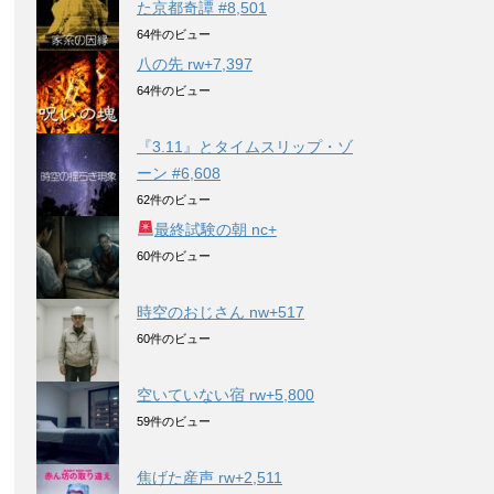
た京都奇譚 #8,501
64件のビュー
八の先 rw+7,397
64件のビュー
『3.11』とタイムスリップ・ゾ
ーン #6,608
62件のビュー
最終試験の朝 nc+
60件のビュー
時空のおじさん nw+517
60件のビュー
空いていない宿 rw+5,800
59件のビュー
焦げた産声 rw+2,511