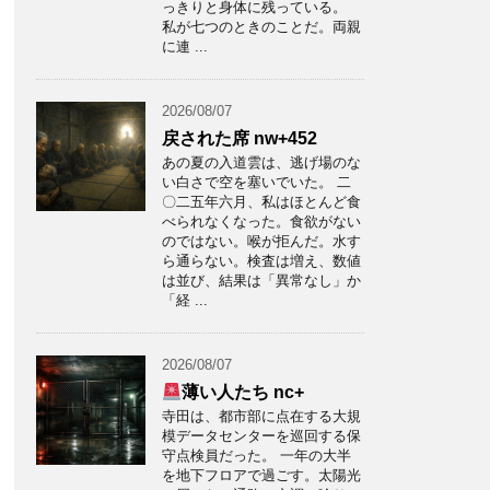
っきりと身体に残っている。
私が七つのときのことだ。両親
に連 ...
2026/08/07
戻された席 nw+452
あの夏の入道雲は、逃げ場のな
い白さで空を塞いでいた。 二
〇二五年六月、私はほとんど食
べられなくなった。食欲がない
のではない。喉が拒んだ。水す
ら通らない。検査は増え、数値
は並び、結果は「異常なし」か
「経 ...
2026/08/07
薄い人たち nc+
寺田は、都市部に点在する大規
模データセンターを巡回する保
守点検員だった。 一年の大半
を地下フロアで過ごす。太陽光