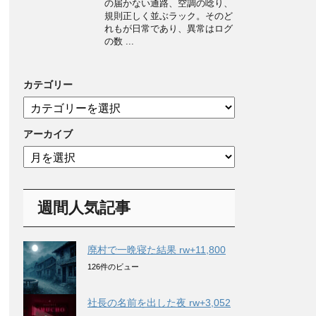
の届かない通路、空調の唸り、
規則正しく並ぶラック。そのど
れもが日常であり、異常はログ
の数 ...
カテゴリー
カ
テ
ゴ
アーカイブ
リ
ア
ー
ー
カ
イ
週間人気記事
ブ
廃村で一晩寝た結果 rw+11,800
126件のビュー
社長の名前を出した夜 rw+3,052