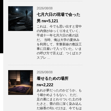
2026/08/08
七月六日の現場で会った
男 rw+5,121
これは、今でも思い出すと背中
の内側がゆっくり冷えていく、
平成十一年七月六日の夜の話
だ。 当時、俺は大学の夏休み
を利用して、常磐新線の敷設工
事に日雇いで入っていた。いま
の呼び方で言えば、つくばエク
スプレ ...
2026/08/08
着せるための場所
rw+2,222
あれが夢だったのかどうか、も
う確かめようもない。 ただ、
足の裏にまとわりついた土の冷
たさと、畳の目に深く染み込ん
だ線香の匂いだけは、今でもは