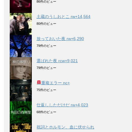
86件のビュー
土蔵のうしおとこ rw+14,564
80件のビュー
放っておいた夜 rw+6,290
79件のビュー
選ばれた夜 rcw+9,021
79件のビュー
重複エラー nc+
75件のビュー
仕返ししただけだ rw+4,023
68件のビュー
祝詞とホルモン、血に伏せられ