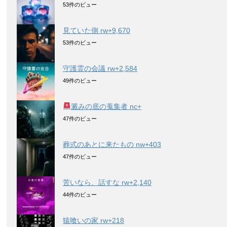
53件のビュー
見ていた側 rw+9,670
53件のビュー
守護霊の会議 rw+2,584
49件のビュー
澱みの底の蒐集者 nc+
47件のビュー
葬式のあとに来たもの nw+403
47件のビュー
苦いなら、話すな rw+2,140
44件のビュー
猿喰いの家 rw+218