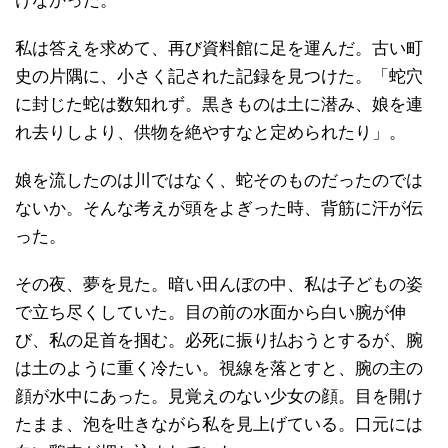
けなかった。
私は答えを求めて、再び資料館に足を運んだ。古い町
史の片隅に、小さく記された記録を見つけた。「蛇穴
に封じた蛇は数知れず。黒きものは土に潜み、娘を連
れ去りしより、供物を絶やすなと定められたり」。
娘を流したのは川ではなく、蛇そのものだったのでは
ないか。そんな考えが頭をよぎった時、背筋に汗が伝
った。
その夜、夢を見た。暗い田んぼの中、私は子どもの姿
で立ち尽くしていた。目の前の水面から白い腕が伸
び、私の足首を掴む。必死に振り払おうとするが、腕
は土のように重く冷たい。視線を落とすと、腕の主の
顔が水中にあった。見覚えのない少女の顔。目を開け
たまま、泡を吐きながら私を見上げている。口元には