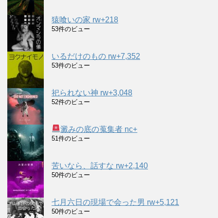
猿喰いの家 rw+218
53件のビュー
いるだけのもの rw+7,352
53件のビュー
祀られない神 rw+3,048
52件のビュー
澱みの底の蒐集者 nc+
51件のビュー
苦いなら、話すな rw+2,140
50件のビュー
七月六日の現場で会った男 rw+5,121
50件のビュー