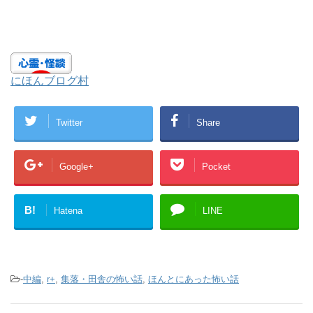
にほんブログ村
Twitter
Share
Google+
Pocket
B!
Hatena
LINE
-
中編
,
r+
,
集落・田舎の怖い話
,
ほんとにあった怖い話