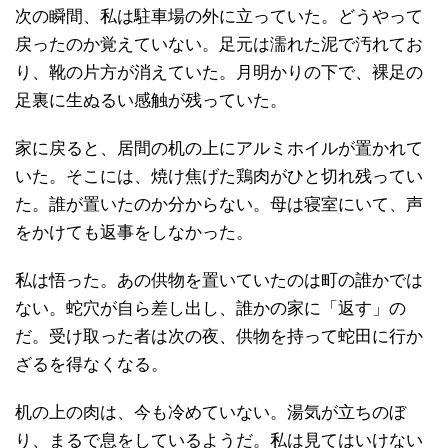
次の瞬間、私は駐車場の外に立っていた。どうやって
戻ったのか覚えていない。足元は濡れた泥で汚れてお
り、靴の片方が消えていた。月明かりの下で、裸足の
足裏に生ぬるい感触が残っていた。
家に戻ると、居間の机の上にアルミホイルが置かれて
いた。そこには、焼け焦げた鶏肉がひと切れ残ってい
た。誰が置いたのか分からない。母は寝室にいて、声
をかけても返事をしなかった。
私は悟った。あの供物を置いていたのは町の誰かでは
ない。蛇穴が自ら差し出し、誰かの家に「返す」の
だ。受け取った者は次の夜、供物を持って蛇田に行か
ざるを得なくなる。
机の上の肉は、今も冷めていない。湯気が立ちのぼ
り、まるで息をしているようだ。私は見てはいけない