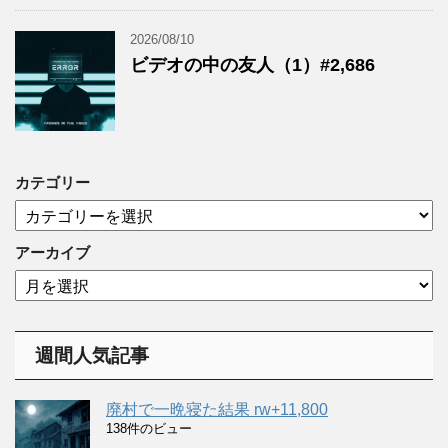
2026/08/10
ビデオの中の友人（1）#2,686
カテゴリー
カ
テ
ゴ
アーカイブ
リ
ア
ー
ー
カ
イ
週間人気記事
ブ
廃村で一晩寝た結果 rw+11,800
138件のビュー