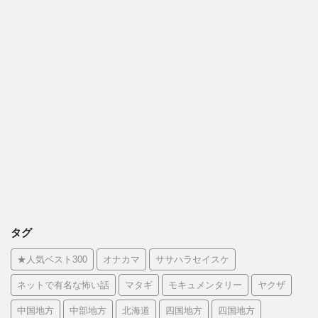
タグ
★人気ベスト300
オナカマ
ササハラセイスケ
ネットで有名な怖い話
マタギ
モキュメンタリー
ヤクザ
中国地方
中部地方
北海道
四国地方
四国地方