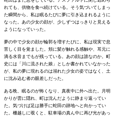
蛇田はまだ息をしている。アスファルトに閉じ込めら
れても、供物を食べ続けている。そう気づいてしまっ
た瞬間から、私は眠るたびに夢に引き込まれるように
なった。あの少女の顔が、少しずつはっきりと見える
ようになっていった。
夢の中で少女の顔が輪郭を増すたびに、私は現実で息
苦しく目を覚ました。頬に髪が触れる感触や、耳元に
滴る水音までもが残っている。あの顔は誰なのか。町
史には「川に流された娘」としか書かれていなかった
が、私の夢に現れるのは溺れた少女の姿ではなく、土
に沈み込む者の眼差しだった。
ある晩、眠るのが怖くなり、真夜中に外へ出た。月明
かりが雲に隠れ、町は沈んだように静まり返ってい
た。気づけば足は勝手に蛇田の跡地へと向かってい
た。柵越しに覗くと、駐車場の真ん中に再び光があっ