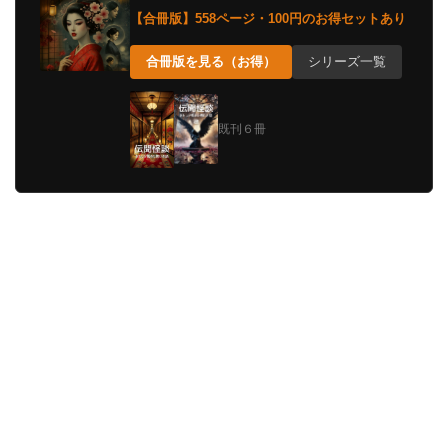
【合冊版】558ページ・100円のお得セットあり
合冊版を見る（お得）
シリーズ一覧
既刊６冊