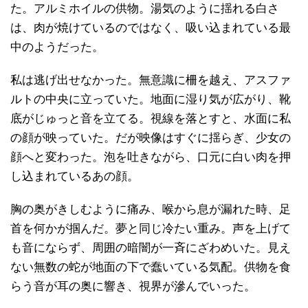
た。アルミホイルの供物。湯気のように揺れる白さ
は、肉が焼けているのではなく、吸い込まれている最
中のようだった。
私は逃げ出せなかった。無意識に柵を越え、アスファ
ルトの中央に立っていた。地面に湿り気が広がり、靴
底がじゅっと音を立てる。視線を落とすと、水面に私
の顔が映っていた。だが映像はすぐに揺らぎ、少女の
顔へと変わった。泡を吐きながら、口元に白い肉を押
し込まれているあの顔。
胸の奥がきしむように痛み、喉から息が漏れた時、足
首を何かが掴んだ。夢と同じ冷たい重み。声を上げて
も音にならず、周囲の暗闇が一斉にざわめいた。見え
ない無数の蛇が地面の下で蠢いている気配。供物を食
らう音が耳の奥に響き、視界が滲んでいった。