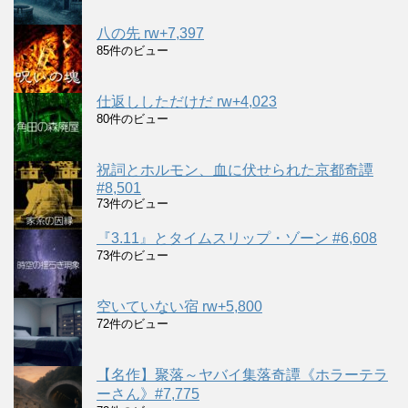
八の先 rw+7,397
85件のビュー
仕返ししただけだ rw+4,023
80件のビュー
祝詞とホルモン、血に伏せられた京都奇譚
#8,501
73件のビュー
『3.11』とタイムスリップ・ゾーン #6,608
73件のビュー
空いていない宿 rw+5,800
72件のビュー
【名作】聚落～ヤバイ集落奇譚《ホラーテラ
ーさん》#7,775