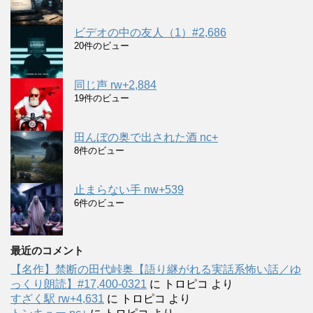
ビデオの中の友人（1）#2,686
20件のビュー
同じ声 rw+2,884
19件のビュー
田んぼの奥で出された酒 nc+
8件のビュー
止まらない手 nw+539
6件のビュー
最近のコメント
【名作】禁断の田代峠奥【語り継がれる実話系怖い話／ゆ
っくり朗読】#17,400-0321
に
トロピコ
より
すざく駅 rw+4,631
に
トロピコ
より