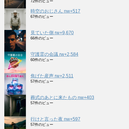
72件のビュー
時空のおじさん nw+517
67件のビュー
見ていた側 rw+9,670
66件のビュー
守護霊の会議 rw+2,584
60件のビュー
焦げた産声 rw+2,511
57件のビュー
葬式のあとに来たもの nw+403
57件のビュー
行けと言った夜 nw+597
57件のビュー