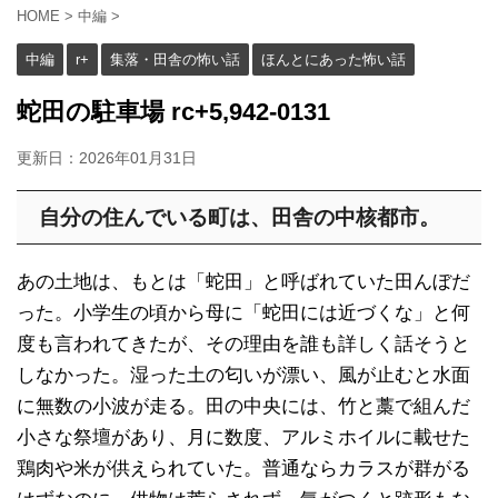
HOME
>
中編
>
中編
r+
集落・田舎の怖い話
ほんとにあった怖い話
蛇田の駐車場 rc+5,942-0131
更新日：
2026年01月31日
自分の住んでいる町は、田舎の中核都市。
あの土地は、もとは「蛇田」と呼ばれていた田んぼだ
った。小学生の頃から母に「蛇田には近づくな」と何
度も言われてきたが、その理由を誰も詳しく話そうと
しなかった。湿った土の匂いが漂い、風が止むと水面
に無数の小波が走る。田の中央には、竹と藁で組んだ
小さな祭壇があり、月に数度、アルミホイルに載せた
鶏肉や米が供えられていた。普通ならカラスが群がる