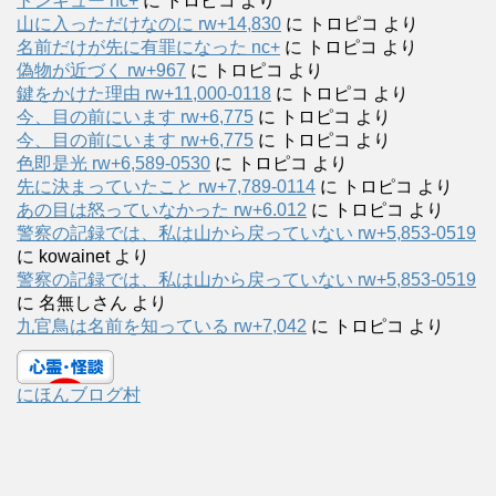
トンキュー nc+
に
トロピコ
より
山に入っただけなのに rw+14,830
に
トロピコ
より
名前だけが先に有罪になった nc+
に
トロピコ
より
偽物が近づく rw+967
に
トロピコ
より
鍵をかけた理由 rw+11,000-0118
に
トロピコ
より
今、目の前にいます rw+6,775
に
トロピコ
より
今、目の前にいます rw+6,775
に
トロピコ
より
色即是光 rw+6,589-0530
に
トロピコ
より
先に決まっていたこと rw+7,789-0114
に
トロピコ
より
あの目は怒っていなかった rw+6.012
に
トロピコ
より
警察の記録では、私は山から戻っていない rw+5,853-0519
に
kowainet
より
警察の記録では、私は山から戻っていない rw+5,853-0519
に
名無しさん
より
九官鳥は名前を知っている rw+7,042
に
トロピコ
より
にほんブログ村