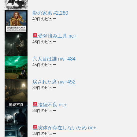
影の家系 #2,280
49件のビュー
受領済み工具 nc+
46件のビュー
六人目は誰 nw+484
45件のビュー
戻された席 nw+452
39件のビュー
接続不良 nc+
38件のビュー
実体が存在しないため nc+
38件のビュー