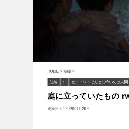
HOME
>
短編
>
短編
r+
ヒトコワ・ほんとに怖いのは人間
庭に立っていたもの rw+
更新日：
2026年01月29日