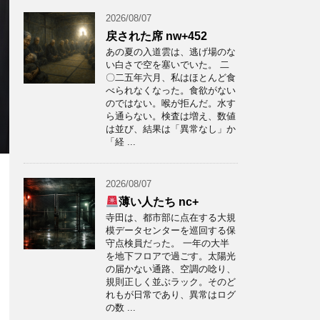
2026/08/07
戻された席 nw+452
あの夏の入道雲は、逃げ場のな
い白さで空を塞いでいた。 二
〇二五年六月、私はほとんど食
べられなくなった。食欲がない
のではない。喉が拒んだ。水す
ら通らない。検査は増え、数値
は並び、結果は「異常なし」か
「経 ...
2026/08/07
薄い人たち nc+
寺田は、都市部に点在する大規
模データセンターを巡回する保
守点検員だった。 一年の大半
を地下フロアで過ごす。太陽光
の届かない通路、空調の唸り、
規則正しく並ぶラック。そのど
れもが日常であり、異常はログ
の数 ...