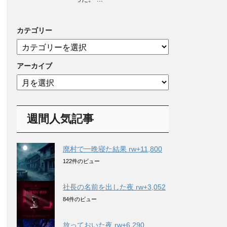
カテゴリー
カ
テ
ゴ
アーカイブ
リ
ア
ー
ー
カ
イ
週間人気記事
ブ
廃村で一晩寝た結果 rw+11,800
122件のビュー
社長の名前を出した夜 rw+3,052
84件のビュー
放っておいた夜 rw+6,290