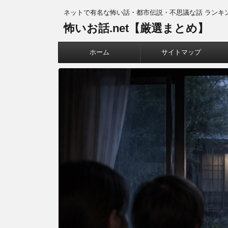
ネットで有名な怖い話・都市伝説・不思議な話 ランキ
怖いお話.net【厳選まとめ】
ホーム
サイトマップ