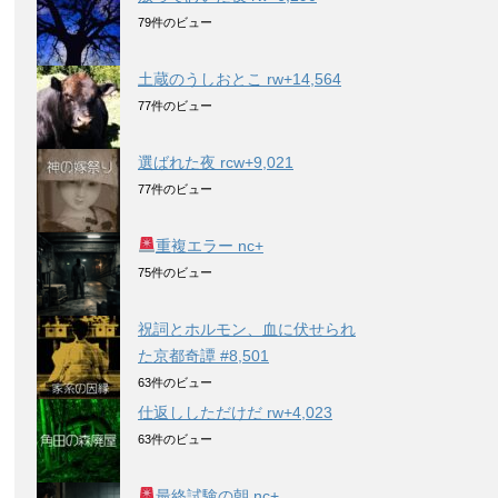
79件のビュー
土蔵のうしおとこ rw+14,564
77件のビュー
選ばれた夜 rcw+9,021
77件のビュー
重複エラー nc+
75件のビュー
祝詞とホルモン、血に伏せられ
た京都奇譚 #8,501
63件のビュー
仕返ししただけだ rw+4,023
63件のビュー
最終試験の朝 nc+