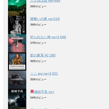
六人目は誰 nw+484
39件のビュー
猿喰いの家 rw+218
39件のビュー
祀られない神 rw+3,048
37件のビュー
影の家系 #2,280
36件のビュー
△△.jpg rw+3,021
35件のビュー
接続不良 nc+
34件のビュー