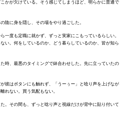
どこかが欠けている。そう感じてしまうほど、明らかに普通で
車の陰に身を隠し、その場をやり過ごした。
から一度も定職に就かず、ずっと実家にこもっているらしい。
まない。何をしているのか、どう暮らしているのか、皆が知ら
した時、最悪のタイミングで鉢合わせした。先に立っていたの
だが彼はボタンにも触れず、「うーぅー」と唸り声を上げなが
が離れない。買う気配もない。
った。その間も、ずっと唸り声と視線だけが背中に貼り付いて