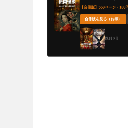
【合冊版】558ページ・10
合冊版を見る（お得）
既刊６冊