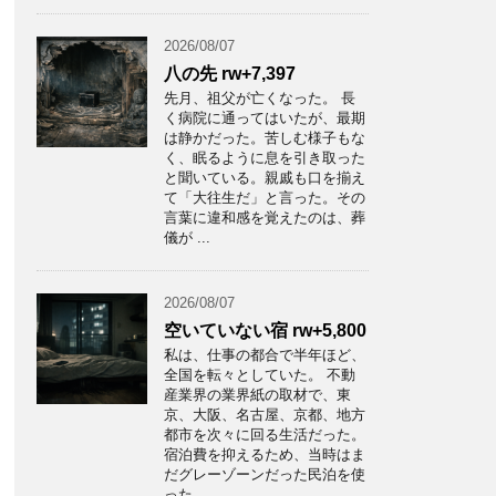
2026/08/07
八の先 rw+7,397
先月、祖父が亡くなった。 長
く病院に通ってはいたが、最期
は静かだった。苦しむ様子もな
く、眠るように息を引き取った
と聞いている。親戚も口を揃え
て「大往生だ」と言った。その
言葉に違和感を覚えたのは、葬
儀が ...
2026/08/07
空いていない宿 rw+5,800
私は、仕事の都合で半年ほど、
全国を転々としていた。 不動
産業界の業界紙の取材で、東
京、大阪、名古屋、京都、地方
都市を次々に回る生活だった。
宿泊費を抑えるため、当時はま
だグレーゾーンだった民泊を使
った。 ...