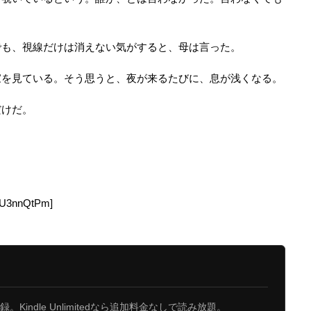
でも、視線だけは消えない気がすると、母は言った。
家を見ている。そう思うと、夜が来るたびに、息が浅くなる。
だけだ。
:U3nnQtPm]
Kindle Unlimitedなら追加料金なしで読み放題。