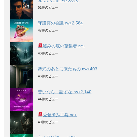
見ていた側 rw+9,670
51件のビュー
守護霊の会議 rw+2,584
47件のビュー
澱みの底の蒐集者 nc+
46件のビュー
葬式のあとに来たもの nw+403
46件のビュー
苦いなら、話すな rw+2,140
44件のビュー
受領済み工具 nc+
40件のビュー