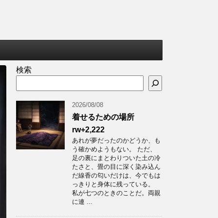
検索
2026/08/08
着せるための場所
rw+2,222
あれが夢だったのかどうか、も
う確かめようもない。 ただ、
足の裏にまとわりついた土の冷
たさと、畳の目に深く染み込ん
だ線香の匂いだけは、今でもは
っきりと身体に残っている。
私が七つのときのことだ。両親
に連 ...