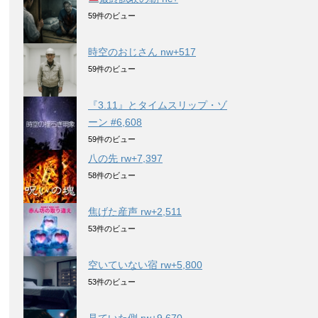
59件のビュー
時空のおじさん nw+517
59件のビュー
『3.11』とタイムスリップ・ゾ
ーン #6,608
59件のビュー
八の先 rw+7,397
58件のビュー
焦げた産声 rw+2,511
53件のビュー
空いていない宿 rw+5,800
53件のビュー