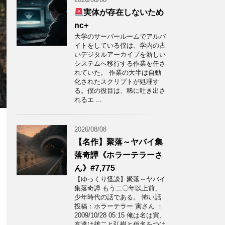
実体が存在しないため
nc+
大学のサーバールームでアルバ
イトをしている僕は、学内の古
いデジタルアーカイブを新しい
システムへ移行する作業を任さ
れていた。 作業の大半は自動
化されたスクリプトが処理す
る。僕の役目は、稀に吐き出さ
れるエ ...
2026/08/08
【名作】聚落～ヤバイ集
落奇譚《ホラーテラーさ
ん》#7,775
【ゆっくり怪談】聚落～ヤバイ
集落奇譚 もう二〇年以上前、
少年時代の話である。 怖い話
投稿：ホラーテラー 寅さん ：
2009/10/28 05:15 俺は名は寅、
友達は雄二と弘樹と仮名をつけ