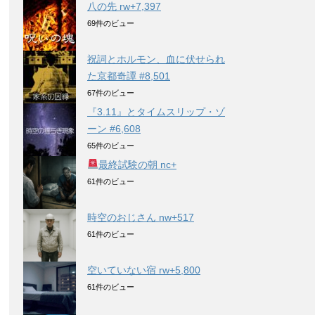
八の先 rw+7,397
69件のビュー
祝詞とホルモン、血に伏せられ
た京都奇譚 #8,501
67件のビュー
『3.11』とタイムスリップ・ゾ
ーン #6,608
65件のビュー
最終試験の朝 nc+
61件のビュー
時空のおじさん nw+517
61件のビュー
空いていない宿 rw+5,800
61件のビュー