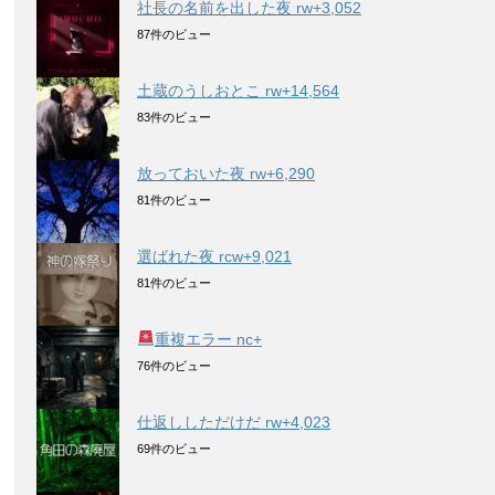
社長の名前を出した夜 rw+3,052
87件のビュー
土蔵のうしおとこ rw+14,564
83件のビュー
放っておいた夜 rw+6,290
81件のビュー
選ばれた夜 rcw+9,021
81件のビュー
重複エラー nc+
76件のビュー
仕返ししただけだ rw+4,023
69件のビュー