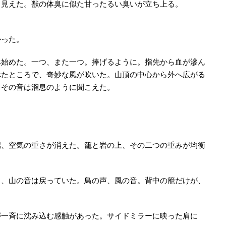
も見えた。獣の体臭に似た甘ったるい臭いが立ち上る。
かった。
べ始めた。一つ、また一つ。捧げるように。指先から血が滲ん
べたところで、奇妙な風が吹いた。山頂の中心から外へ広がる
、その音は溜息のように聞こえた。
。
端、空気の重さが消えた。籠と岩の上、その二つの重みが均衡
く、山の音は戻っていた。鳥の声、風の音。背中の籠だけが、
が一斉に沈み込む感触があった。サイドミラーに映った肩に