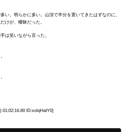
。
が多い。明らかに多い。山頂で半分を置いてきたはずなのに、
憶だけが、曖昧だった。
相手は笑いながら言った。
た。
る。
02:16.80 ID:xoIqHatY0]