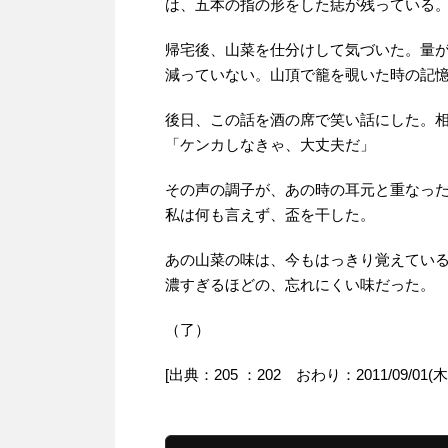
は、五本の指の形をした痣が残っている
帰宅後、山菜を仕分けして気づいた。量
減っていない。山頂で籠を覗いた時の記
後日、この話を酒の席で笑い話にした。
「ケンカしなきゃ、大丈夫だ」
その声の調子が、あの時の耳元と重なっ
私は何も言えず、盃を干した。
あの山菜の味は、今もはっきり覚えてい
濃すぎるほどの、忘れにくい味だった。
（了）
[出典：205 ：202 おわり：2011/09/01(木) 01: