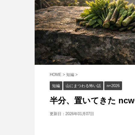
HOME
>
短編
>
短編
山にまつわる怖い話
n+2026
半分、置いてきた ncw
更新日：
2026年01月07日