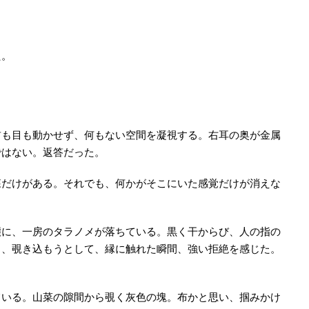
。
た。
首も目も動かせず、何もない空間を凝視する。右耳の奥が金属
ではない。返答だった。
森だけがある。それでも、何かがそこにいた感覚だけが消えな
麓に、一房のタラノメが落ちている。黒く干からび、人の指の
し、覗き込もうとして、縁に触れた瞬間、強い拒絶を感じた。
ている。山菜の隙間から覗く灰色の塊。布かと思い、掴みかけ