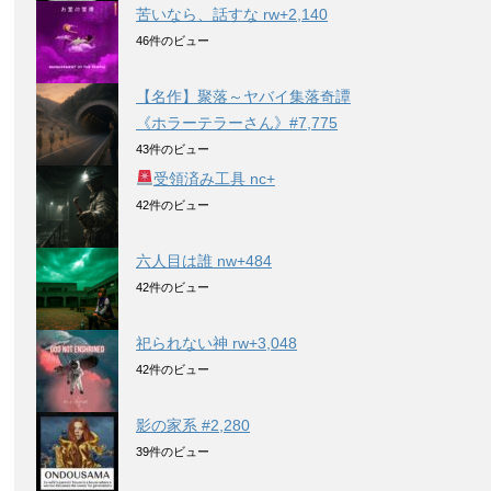
苦いなら、話すな rw+2,140
46件のビュー
【名作】聚落～ヤバイ集落奇譚
《ホラーテラーさん》#7,775
43件のビュー
受領済み工具 nc+
42件のビュー
六人目は誰 nw+484
42件のビュー
祀られない神 rw+3,048
42件のビュー
影の家系 #2,280
39件のビュー