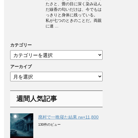
たさと、畳の目に深く染み込ん
だ線香の匂いだけは、今でもは
っきりと身体に残っている。
私が七つのときのことだ。両親
に連 ...
カテゴリー
カ
テ
ゴ
アーカイブ
リ
ア
ー
ー
カ
イ
週間人気記事
ブ
廃村で一晩寝た結果 rw+11,800
130件のビュー