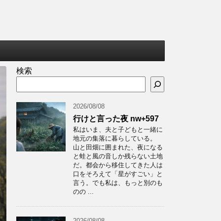
検索
2026/08/08
行けと言った夜 nw+597
私はいま、夫と子どもと一緒に
地元の集落に暮らしている。
山と田畑に囲まれた、夜になる
と蛙と風の音しか残らない土地
だ。都会から移住してきた人は
口をそろえて「星がすごい」と
言う。でも私は、もっと別のも
のの ...
2026/08/08