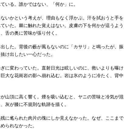
れている。誰かではない、「何か」に。
はないかという考えが、理由もなく浮かぶ。汗を拭おうと手を
れていた。棘に触れた覚えはない。皮膚の下を何かが這うよう
き、舌の奥に苦味が張り付く。
き出した。背後の藪が風もないのに「カサリ」と鳴ったが、振
ら抜け出したい一心だった。
喘ぎに変わっていた。直射日光は眩しいのに、救いよりも曝け
る巨大な花崗岩の影へ崩れ込む。岩は氷のように冷たく、背中
音が山頂に高く響く。煙を吸い込むと、ヤニの苦味と冷気が混
え、灰が膝に不規則な軌跡を描く。
無残に毟られた肉片の塊にしか見えなかった。なぜ、ここまで
止められなかった。