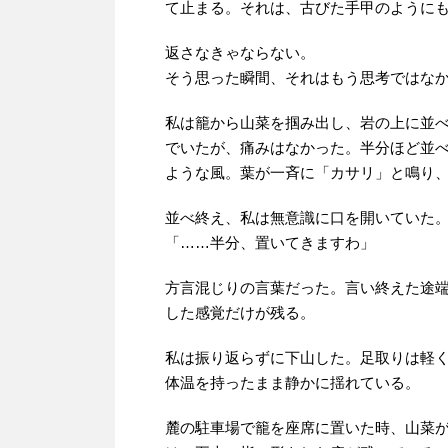
て止まる。それは、古びた手甲のように
返さなきゃならない。
そう思った瞬間、それはもう思考ではな
私は籠から山菜を掴み出し、岩の上に並
でいたが、痛みはなかった。半分ほど並
ような風。葉が一斉に「カサリ」と鳴り
並べ終え、私は無意識に口を開いていた
「……半分、置いてきますわ」
方言混じりの言葉だった。言い終えた途
した感覚だけが残る。
私は振り返らずに下山した。足取りは軽
体温を持ったまま静かに揺れている。
麓の駐車場で籠を座席に置いた時、山菜