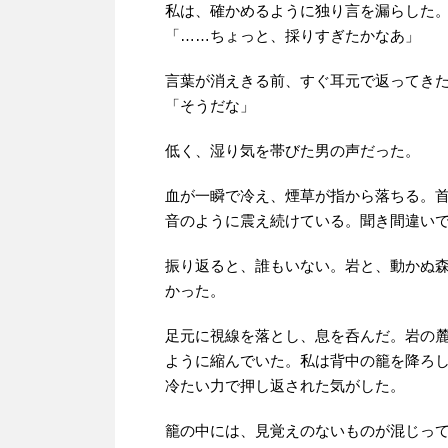
私は、確かめるように独り言を漏らした
「……ちょっと、採りすぎたかなあ」
言葉が消えきる前、すぐ耳元で返ってき
「そうだな」
低く、湿り気を帯びた男の声だった。
血が一瞬で冷え、煙草が指から落ちる。
音のように震え続けている。聞き間違い
振り返ると、誰もいない。岩と、動かぬ
かった。
足元に視線を落とし、息を呑んだ。岩の
ように縮んでいた。私は背中の籠を降ろ
冷たい力で押し返された気がした。
籠の中には、見覚えのないものが混じっ