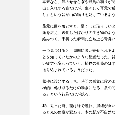
本来なら、沢のせせらぎや野鳥の囀りが
出し入れする音だけが、生々しく耳元で
り」という音が山の眠りを妨げているよ
足元に目を落とすと、驚くほど瑞々しい
露を湛え、孵化したばかりの生き物のよ
絡みつく。手折った瞬間に立ち上る青臭
一つ見つけると、周囲に吸い寄せられる
とを知っていたかのような配置だった。
い疲労へ変わっていく。植物の死骸のは
送り込まれているようだった。
収穫に没頭するうち、時間の感覚は霧の
械的に毟り取るだけの動きになる。爪の
る」という行為だけが残る。
我に返った時、籠は緑で溢れ、肩紐が食
ると光の角度が変わり、木の影が不自然