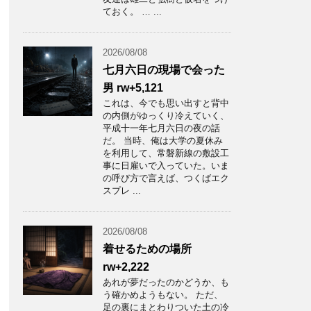
ておく。 … ...
2026/08/08
七月六日の現場で会った
男 rw+5,121
これは、今でも思い出すと背中
の内側がゆっくり冷えていく、
平成十一年七月六日の夜の話
だ。 当時、俺は大学の夏休み
を利用して、常磐新線の敷設工
事に日雇いで入っていた。いま
の呼び方で言えば、つくばエク
スプレ ...
2026/08/08
着せるための場所
rw+2,222
あれが夢だったのかどうか、も
う確かめようもない。 ただ、
足の裏にまとわりついた土の冷