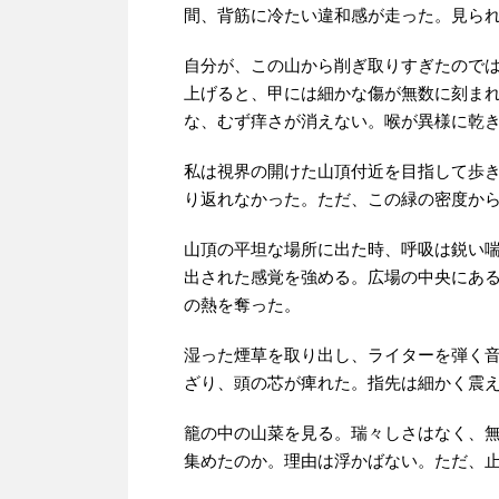
間、背筋に冷たい違和感が走った。見ら
自分が、この山から削ぎ取りすぎたので
上げると、甲には細かな傷が無数に刻ま
な、むず痒さが消えない。喉が異様に乾
私は視界の開けた山頂付近を目指して歩
り返れなかった。ただ、この緑の密度か
山頂の平坦な場所に出た時、呼吸は鋭い
出された感覚を強める。広場の中央にあ
の熱を奪った。
湿った煙草を取り出し、ライターを弾く
ざり、頭の芯が痺れた。指先は細かく震
籠の中の山菜を見る。瑞々しさはなく、
集めたのか。理由は浮かばない。ただ、