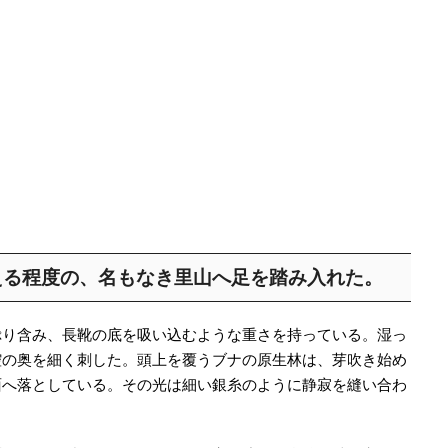
える程度の、名もなき里山へ足を踏み入れた。
ぷり含み、長靴の底を吸い込むような重さを持っている。湿っ
腔の奥を細く刺した。頭上を覆うブナの原生林は、芽吹き始め
面へ落としている。その光は細い銀糸のように静寂を縫い合わ