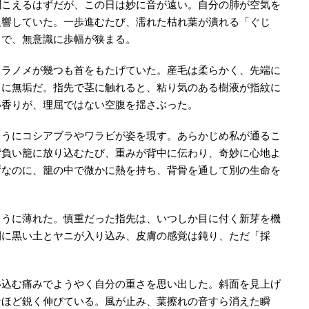
聞こえるはずだが、この日は妙に音が遠い。自分の肺が空気を
反響していた。一歩進むたび、濡れた枯れ葉が潰れる「ぐじ
うで、無意識に歩幅が狭まる。
タラノメが幾つも首をもたげていた。産毛は柔らかく、先端に
うに無垢だ。指先で茎に触れると、粘り気のある樹液が指紋に
い香りが、理屈ではない空腹を揺さぶった。
ようにコシアブラやワラビが姿を現す。あらかじめ私が通るこ
背負い籠に放り込むたび、重みが背中に伝わり、奇妙に心地よ
ずなのに、籠の中で微かに熱を持ち、背骨を通して別の生命を
ように薄れた。慎重だった指先は、いつしか目に付く新芽を機
間に黒い土とヤニが入り込み、皮膚の感覚は鈍り、ただ「採
い込む痛みでようやく自分の重さを思い出した。斜面を見上げ
なほど鋭く伸びている。風が止み、葉擦れの音すら消えた瞬