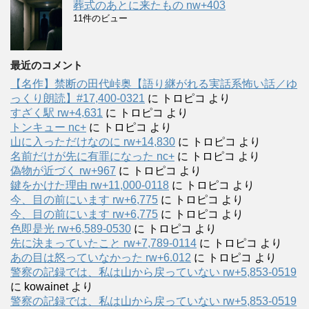
葬式のあとに来たもの nw+403
11件のビュー
最近のコメント
【名作】禁断の田代峠奥【語り継がれる実話系怖い話／ゆ
っくり朗読】#17,400-0321
に
トロピコ
より
すざく駅 rw+4,631
に
トロピコ
より
トンキュー nc+
に
トロピコ
より
山に入っただけなのに rw+14,830
に
トロピコ
より
名前だけが先に有罪になった nc+
に
トロピコ
より
偽物が近づく rw+967
に
トロピコ
より
鍵をかけた理由 rw+11,000-0118
に
トロピコ
より
今、目の前にいます rw+6,775
に
トロピコ
より
今、目の前にいます rw+6,775
に
トロピコ
より
色即是光 rw+6,589-0530
に
トロピコ
より
先に決まっていたこと rw+7,789-0114
に
トロピコ
より
あの目は怒っていなかった rw+6.012
に
トロピコ
より
警察の記録では、私は山から戻っていない rw+5,853-0519
に
kowainet
より
警察の記録では、私は山から戻っていない rw+5,853-0519