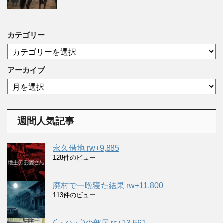
カテゴリー
カ
テ
ゴ
アーカイブ
リ
ア
ー
ー
カ
イ
週間人気記事
ブ
永久借地 rw+9,885
128件のビュー
廃村で一晩寝た結果 rw+11,800
113件のビュー
(´・ω・`)の部屋 rc+13,561