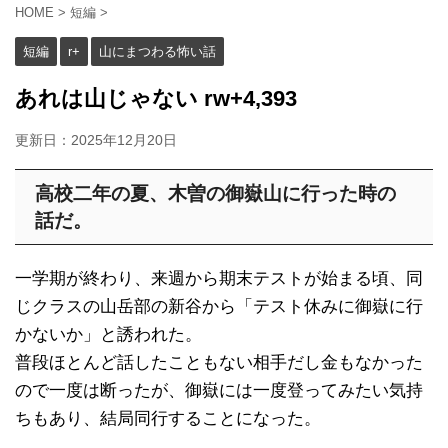
HOME
>
短編
>
短編
r+
山にまつわる怖い話
あれは山じゃない rw+4,393
更新日：
2025年12月20日
高校二年の夏、木曽の御嶽山に行った時の
話だ。
一学期が終わり、来週から期末テストが始まる頃、同
じクラスの山岳部の新谷から「テスト休みに御嶽に行
かないか」と誘われた。
普段ほとんど話したこともない相手だし金もなかった
ので一度は断ったが、御嶽には一度登ってみたい気持
ちもあり、結局同行することになった。