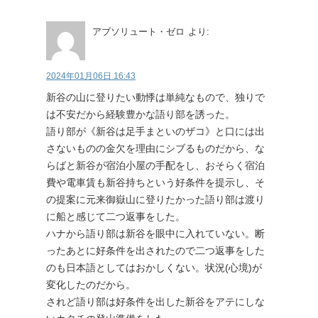
アブソリュート・ゼロ
より:
2024年01月06日 16:43
新谷の山に登りたい動悸は単純なもので、独りで
は不安だから経験豊かな語り部を誘った。
語り部が《新谷は足手まといのザコ》と口には出
さないものの金欠を理由にシブるものだから、な
らばと新谷が宿泊小屋の手配をし、おそらく宿泊
費や電車賃も新谷持ちという好条件を提示し、そ
の提案に元来御嶽山に登りたかった語り部は渡り
に船と感じて二つ返事をした。
ハナから語り部は新谷を眼中に入れていない。断
ったあとに好条件を出されたので二つ返事をした
のも日本語としてはおかしくない。状況(心境)が
変化したのだから。
されど語り部は好条件を出した新谷をアテにしな