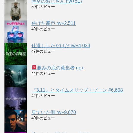
時空のおじさん nw+517
50件のビュー
焦げた産声 rw+2,511
49件のビュー
仕返ししただけだ rw+4,023
47件のビュー
澱みの底の蒐集者 nc+
44件のビュー
『3.11』とタイムスリップ・ゾーン #6,608
42件のビュー
見ていた側 rw+9,670
40件のビュー