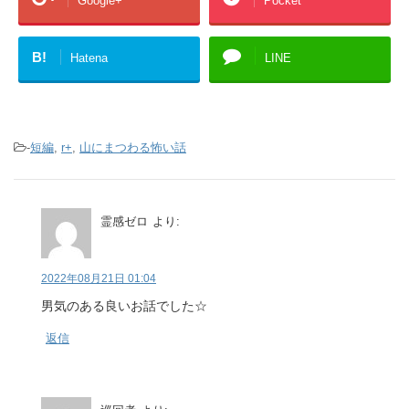
Google+
Pocket
B!
Hatena
LINE
-
短編
,
r+
,
山にまつわる怖い話
霊感ゼロ
より:
2022年08月21日 01:04
男気のある良いお話でした☆
返信