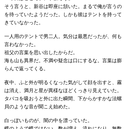
そう言うと、新谷は即座に頷いた。まるで俺が言うの
を待っていたようだった。しかも彼はテントを持って
きていなかった。
一人用のテントで男二人。気分は最悪だったが、何も
言わなかった。
祖父の言葉を思い出したからだ。
海も山も異界だ。不満や疑念は口にするな。言葉は膨
らんで返ってくる。
夜中、ふと外が明るくなった気がして顔を出すと、霧
は消え、満月と星が異様なほどくっきり見えていた。
タバコを吸おうと外に出た瞬間、下からかすかな法螺
貝のような音が聞こえ始めた。
白っぽいものが、闇の中を漂っていた。
蝶のようで蝶ではない。数が増え、流れになり、無数