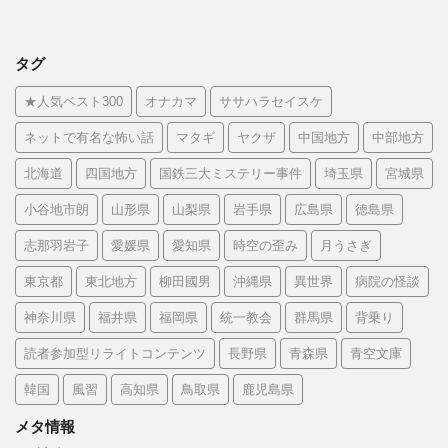
タグ
★人気ベスト300
オナカマ
ササハラセイスケ
ネットで有名な怖い話
マタギ
ヤクザ
中国地方
中部地方
北海道
四国地方
国鉄三大ミステリー事件
埼玉県
宮城県
小谷地市朗
山形県
山梨県
岩手県
広島県
徳島県
志那羽岩子
愛媛県
愛知県
時空の歪み
月うさぎ
東京都
東北地方
柳田國男
沖縄県
異世界
病院の怪談
神奈川県
福井県
福岡県
統一教会
群馬県
背乗り
読者参加型リライトコンテンツ
長野県
青森県
青空文庫
韓国
風習
高知県
鳥取県
鹿児島県
メタ情報