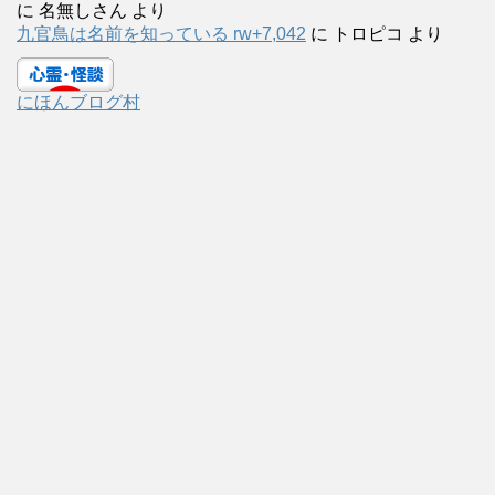
に
名無しさん
より
九官鳥は名前を知っている rw+7,042
に
トロピコ
より
にほんブログ村