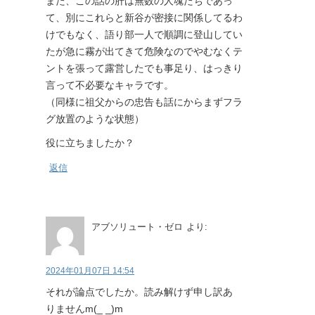
また、この話の肝は無数の人魂たちであっ
て、別にこれらと新谷が密接に関係してるわ
けでもなく、語り部一人で順調に登山してい
たが急に霧が出てきて危険なのでやむなくテ
ントを張って露営したでも事足り、はっきり
言って不必要なキャラです。
（同様に祖父からの忠告も話にからまずフラ
グ放置のような状態）
役に立ちましたか？
返信
アブソリュート・ゼロ
より:
2024年01月07日 14:54
それが論点でしたか。読み解けず申し訳あ
りませんm(_ _)m