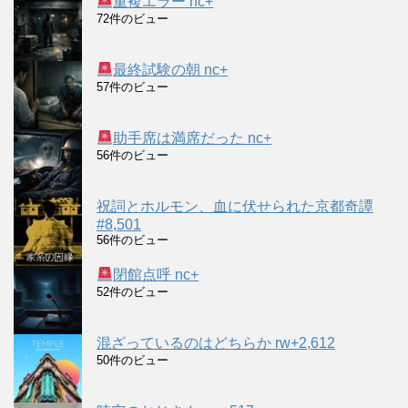
重複エラー nc+
72件のビュー
最終試験の朝 nc+
57件のビュー
助手席は満席だった nc+
56件のビュー
祝詞とホルモン、血に伏せられた京都奇譚
#8,501
56件のビュー
閉館点呼 nc+
52件のビュー
混ざっているのはどちらか rw+2,612
50件のビュー