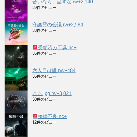
苦いなら、話すな rw+2,140
39件のビュー
守護霊の会議 rw+2,584
38件のビュー
受領済み工具 nc+
36件のビュー
六人目は誰 nw+484
35件のビュー
△△.jpg rw+3,021
30件のビュー
接続不良 nc+
12件のビュー