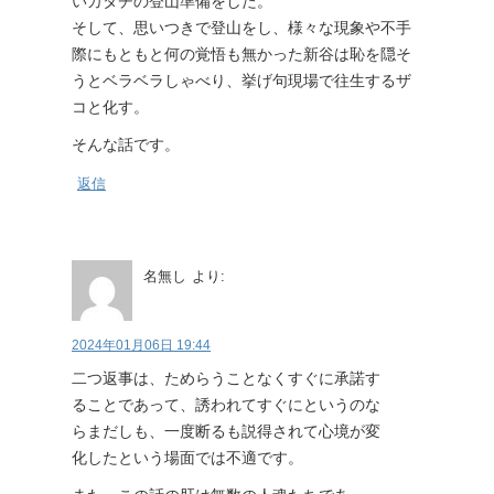
いカタチの登山準備をした。
そして、思いつきで登山をし、様々な現象や不手
際にもともと何の覚悟も無かった新谷は恥を隠そ
うとベラベラしゃべり、挙げ句現場で往生するザ
コと化す。
そんな話です。
返信
名無し
より:
2024年01月06日 19:44
二つ返事は、ためらうことなくすぐに承諾す
ることであって、誘われてすぐにというのな
らまだしも、一度断るも説得されて心境が変
化したという場面では不適です。