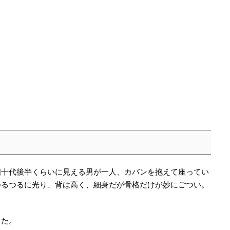
四十代後半くらいに見える男が一人、カバンを抱えて座ってい
つるつるに光り、背は高く、細身だが骨格だけが妙にごつい。
。
った。