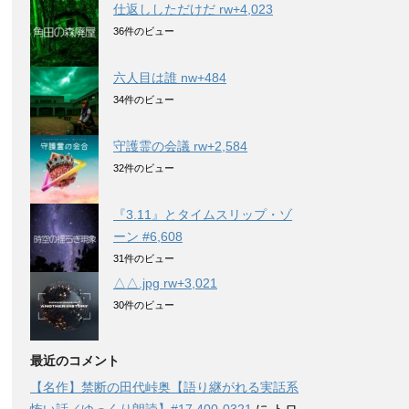
仕返ししただけだ rw+4,023
36件のビュー
六人目は誰 nw+484
34件のビュー
守護霊の会議 rw+2,584
32件のビュー
『3.11』とタイムスリップ・ゾ
ーン #6,608
31件のビュー
△△.jpg rw+3,021
30件のビュー
最近のコメント
【名作】禁断の田代峠奥【語り継がれる実話系