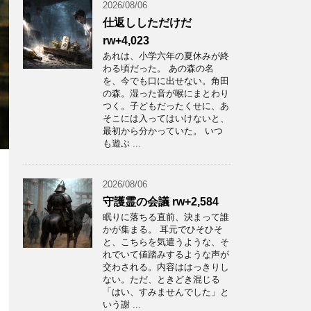
2026/08/06
仕返ししただけだ
rw+4,023
あれは、小学六年の夏休みが終
わる頃だった。 あの森の名
を、今でも口に出せない。角田
の森。湿った音が喉にまとわり
つく。子どもだったくせに、あ
そこには入ってはいけないと、
最初から分かっていた。 いつ
も遊ぶ ...
2026/08/06
守護霊の会議 rw+2,584
眠りに落ちる直前、決まって誰
かが集まる。 耳元でひそひそ
と、こちらを気遣うような、そ
れでいて値踏みするような声が
交わされる。内容ははっきりし
ない。ただ、ときどき混じる
「はい、すみませんでした」と
いう謝 ...