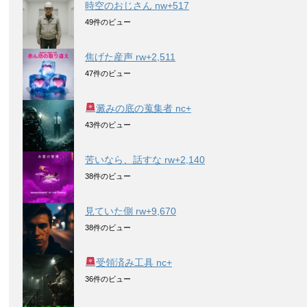
時空のおじさん nw+517
49件のビュー
焦げた産声 rw+2,511
47件のビュー
澱みの底の蒐集者 nc+
43件のビュー
苦いなら、話すな rw+2,140
38件のビュー
見ていた側 rw+9,670
38件のビュー
受領済み工具 nc+
36件のビュー