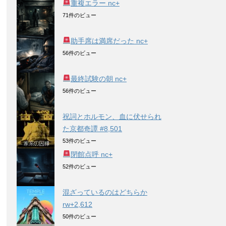
重複エラー nc+
71件のビュー
助手席は満席だった nc+
56件のビュー
最終試験の朝 nc+
56件のビュー
祝詞とホルモン、血に伏せられ
た京都奇譚 #8,501
53件のビュー
閉館点呼 nc+
52件のビュー
混ざっているのはどちらか
rw+2,612
50件のビュー