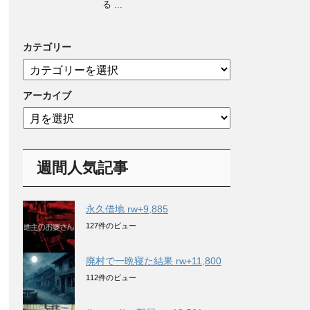
る ...
カテゴリー
カ
テ
ゴ
アーカイブ
リ
ア
ー
ー
カ
イ
週間人気記事
ブ
永久借地 rw+9,885
127件のビュー
廃村で一晩寝た結果 rw+11,800
112件のビュー