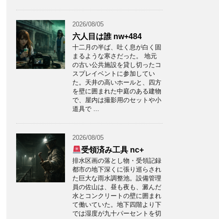
2026/08/05
六人目は誰 nw+484
十二月の半ば、吐く息が白く固
まるような寒さだった。 地元
の古い公共施設を貸し切ったコ
スプレイベントに参加してい
た。天井の高いホールと、四方
を壁に囲まれた中庭のある建物
で、屋内は撮影用のセットや小
道具で ...
2026/08/05
受領済み工具 nc+
排水区画の落とし物・受領記録
都市の地下深くに張り巡らされ
た巨大な雨水調整池。設備管理
員の佐山は、昼も夜も、澱んだ
水とコンクリートの壁に囲まれ
て働いていた。地下四階より下
では湿度が九十パーセントを切