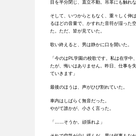
目を半分閉じ、直立不動。吊革にも触れ
そして、いつからともなく、重々しく伸
るほどの音量で、かすれた音符が湿った
た。ただ、皆が見ていた。
歌い終えると、男は静かに口を開いた。
「今のはPL学園の校歌です。私は在学中
たが、悔いはありません。昨日、仕事を
ていきます」
最後のほうは、声がひび割れていた。
車内はしばらく無音だった。
やがて誰かが、小さく言った。
「……そうか。頑張れよ」
それで空気が少し緩んだ。男は何事もな