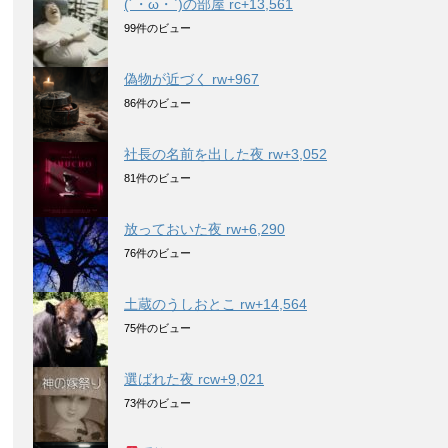
(´・ω・`)の部屋 rc+13,561
99件のビュー
偽物が近づく rw+967
86件のビュー
社長の名前を出した夜 rw+3,052
81件のビュー
放っておいた夜 rw+6,290
76件のビュー
土蔵のうしおとこ rw+14,564
75件のビュー
選ばれた夜 rcw+9,021
73件のビュー