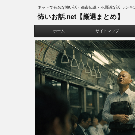
ネットで有名な怖い話・都市伝説・不思議な話 ランキ
怖いお話.net【厳選まとめ】
ホーム
サイトマップ