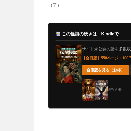
（了）
この怪談の続きは、Kindleで
サイト未公開の話を多数収録。
【合冊版】558ページ・10
合冊版を見る（お得）
既刊６冊