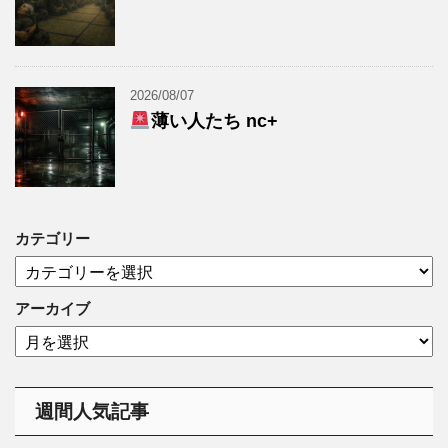
2026/08/07
薄い人たち nc+
カテゴリー
カ
テ
ゴ
アーカイブ
リ
ア
ー
ー
カ
イ
週間人気記事
ブ