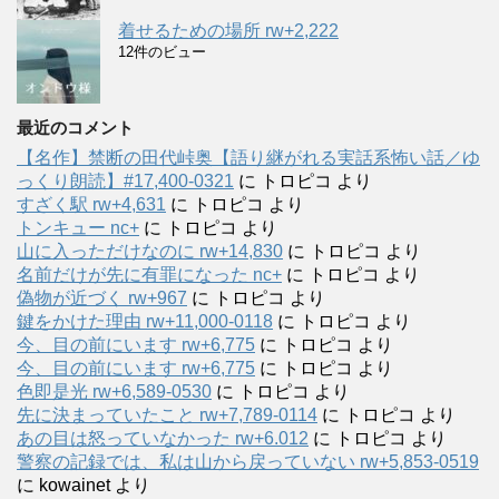
着せるための場所 rw+2,222
12件のビュー
最近のコメント
【名作】禁断の田代峠奥【語り継がれる実話系怖い話／ゆ
っくり朗読】#17,400-0321
に
トロピコ
より
すざく駅 rw+4,631
に
トロピコ
より
トンキュー nc+
に
トロピコ
より
山に入っただけなのに rw+14,830
に
トロピコ
より
名前だけが先に有罪になった nc+
に
トロピコ
より
偽物が近づく rw+967
に
トロピコ
より
鍵をかけた理由 rw+11,000-0118
に
トロピコ
より
今、目の前にいます rw+6,775
に
トロピコ
より
今、目の前にいます rw+6,775
に
トロピコ
より
色即是光 rw+6,589-0530
に
トロピコ
より
先に決まっていたこと rw+7,789-0114
に
トロピコ
より
あの目は怒っていなかった rw+6.012
に
トロピコ
より
警察の記録では、私は山から戻っていない rw+5,853-0519
に
kowainet
より