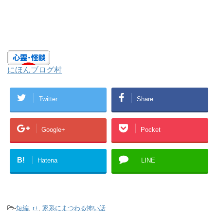
にほんブログ村
Twitter
Share
Google+
Pocket
B!
Hatena
LINE
-
短編
,
r+
,
家系にまつわる怖い話