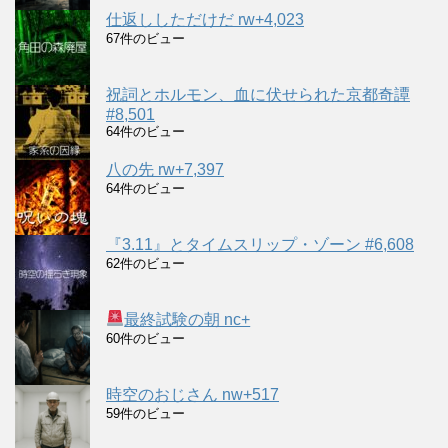
仕返ししただけだ rw+4,023
67件のビュー
祝詞とホルモン、血に伏せられた京都奇譚
#8,501
64件のビュー
八の先 rw+7,397
64件のビュー
『3.11』とタイムスリップ・ゾーン #6,608
62件のビュー
最終試験の朝 nc+
60件のビュー
時空のおじさん nw+517
59件のビュー