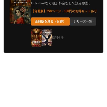
Unlimitedなら追加料金なしで読み放題。
【合冊版】558ページ・100円のお得セットあり
合冊版を見る（お得）
シリーズ一覧
既刊６冊