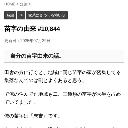
HOME
>
短編
>
短編
r+
家系にまつわる怖い話
苗字の由来 #10,844
更新日：
2025年07月29日
自分の苗字由来の話。
田舎の方に行くと、地域に同じ苗字の家が密集してる
集落なんてのは割とよくあると思う。
で俺の住んでた地域も二、三種類の苗字が大半を占め
ていてました。
俺の苗字は『末吉』です。