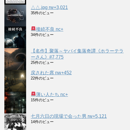
△△.jpg rw+3,021
35件のビュー
接続不良 nc+
34件のビュー
【名作】聚落～ヤバイ集落奇譚《ホラーテラ
ーさん》#7,775
25件のビュー
戻された席 nw+452
22件のビュー
薄い人たち nc+
15件のビュー
七月六日の現場で会った男 rw+5,121
14件のビュー