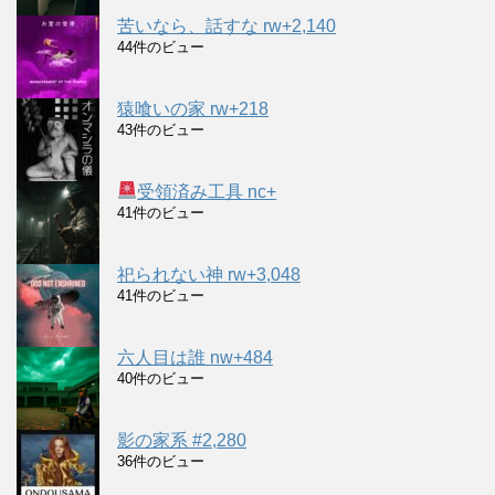
苦いなら、話すな rw+2,140
44件のビュー
猿喰いの家 rw+218
43件のビュー
受領済み工具 nc+
41件のビュー
祀られない神 rw+3,048
41件のビュー
六人目は誰 nw+484
40件のビュー
影の家系 #2,280
36件のビュー