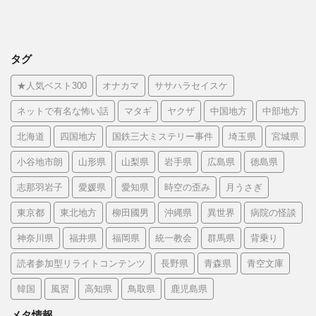
タグ
★人気ベスト300
オナカマ
ササハラセイスケ
ネットで有名な怖い話
マタギ
ヤクザ
中国地方
中部地方
北海道
四国地方
国鉄三大ミステリー事件
埼玉県
宮城県
小谷地市朗
山形県
山梨県
岩手県
広島県
徳島県
志那羽岩子
愛媛県
愛知県
時空の歪み
月うさぎ
東京都
東北地方
柳田國男
沖縄県
異世界
病院の怪談
神奈川県
福井県
福岡県
統一教会
群馬県
背乗り
読者参加型リライトコンテンツ
長野県
青森県
青空文庫
韓国
風習
高知県
鳥取県
鹿児島県
メタ情報