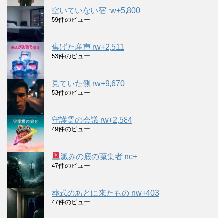
空いていない宿 rw+5,800
59件のビュー
焦げた産声 rw+2,511
53件のビュー
見ていた側 rw+9,670
53件のビュー
守護霊の会議 rw+2,584
49件のビュー
澱みの底の蒐集者 nc+
47件のビュー
葬式のあとに来たもの nw+403
47件のビュー