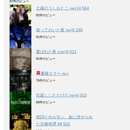
87件のビュー
土蔵のうしおとこ rw+14,564
82件のビュー
放っておいた夜 rw+6,290
81件のビュー
選ばれた夜 rcw+9,021
81件のビュー
重複エラー nc+
76件のビュー
仕返ししただけだ rw+4,023
68件のビュー
祝詞とホルモン、血に伏せられ
た京都奇譚 #8,501