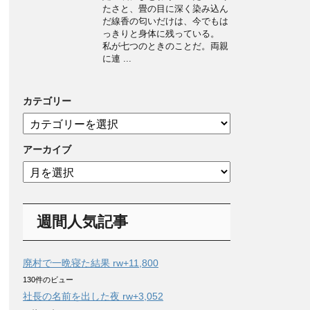
たさと、畳の目に深く染み込ん
だ線香の匂いだけは、今でもは
っきりと身体に残っている。
私が七つのときのことだ。両親
に連 ...
カテゴリー
カ
テ
ゴ
アーカイブ
リ
ア
ー
ー
カ
イ
週間人気記事
ブ
廃村で一晩寝た結果 rw+11,800
130件のビュー
社長の名前を出した夜 rw+3,052