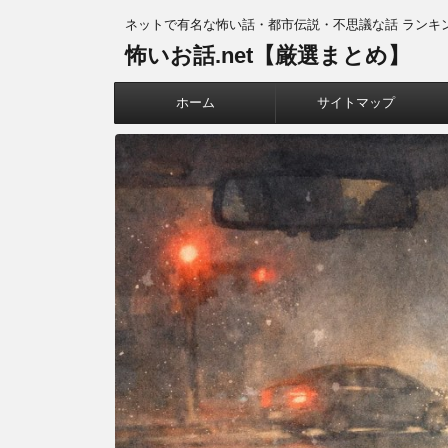
ネットで有名な怖い話・都市伝説・不思議な話 ランキ
怖いお話.net【厳選まとめ】
ホーム
サイトマップ