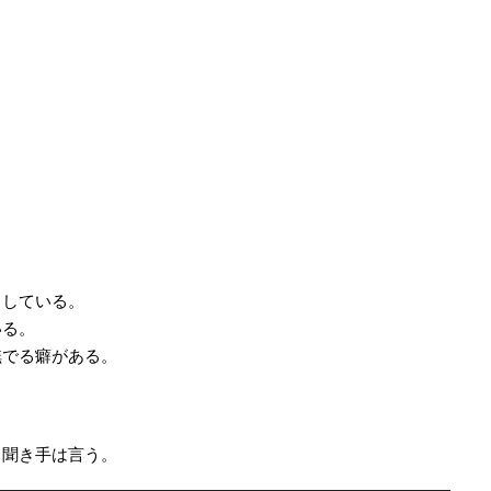
。
。
らしている。
いる。
撫でる癖がある。
、聞き手は言う。