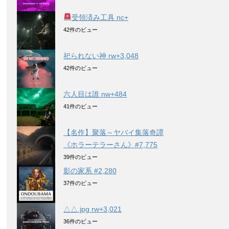
受領済み工具 nc+
42件のビュー
祀られない神 rw+3,048
42件のビュー
六人目は誰 nw+484
41件のビュー
【名作】聚落～ヤバイ集落奇譚
《ホラーテラーさん》#7,775
39件のビュー
影の家系 #2,280
37件のビュー
△△.jpg rw+3,021
36件のビュー