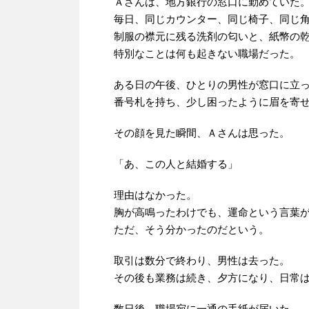
Ａさんは、地方銀行の窓口に勤めていた
毎日、同じカウンター、同じ椅子、同じ
制服の襟元に残る洗剤の匂いと、紙幣の
特別なことは何も起きない職場だった。
ある日の午後、ひとりの男性が窓口に立
番号札を持ち、少し困ったように眉を寄
その顔を見た瞬間、Ａさんは思った。
「あ、この人と結婚する」
理由はなかった。
胸が高鳴ったわけでも、運命という言葉
ただ、そう分かったのだという。
取引は数分で終わり、男性は去った。
その後も業務は続き、夕方になり、日常
数日後、職場宛に一通の手紙が届いた。