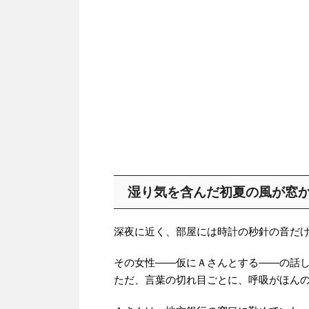
湿り気を含んだ初夏の風が窓
深夜に近く、部屋には時計の秒針の音だ
その女性――仮にＡさんとする――の話
ただ、言葉の切れ目ごとに、呼吸がほん