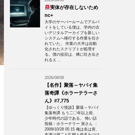
実体が存在しないため
nc+
大学のサーバールームでアルバ
イトをしている僕は、学内の古
いデジタルアーカイブを新しい
システムへ移行する作業を任さ
れていた。 作業の大半は自動
化されたスクリプトが処理す
る。僕の役目は、稀に吐き出さ
れるエ ...
2026/08/08
【名作】聚落～ヤバイ集
落奇譚《ホラーテラーさ
ん》#7,775
【ゆっくり怪談】聚落～ヤバイ
集落奇譚 もう二〇年以上前、
少年時代の話である。 怖い話
投稿：ホラーテラー 寅さん ：
2009/10/28 05:15 俺は名は寅、
友達は雄二と弘樹と仮名をつけ