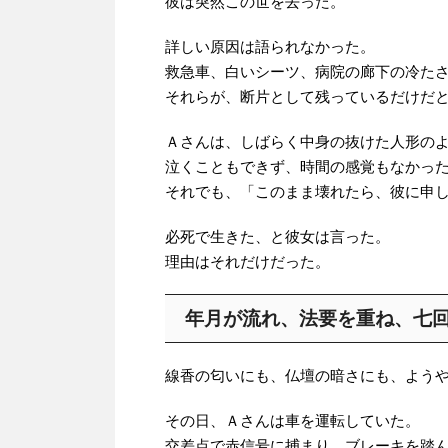
彼は突然この世を去った。
詳しい原因は語られなかった。
救急車、白いシーツ、病院の廊下の冷た
それらが、断片として残っているだけだ
Ａさんは、しばらく中身の抜けた人形の
泣くこともできず、時間の感覚もなかっ
それでも、「このまま壊れたら、彼に申
必死で生きた、と彼女は言った。
理由はそれだけだった。
年月が流れ、法要を重ね、七
線香の匂いにも、仏壇の暗さにも、よう
その日、Ａさんは車を運転していた。
交差点で赤信号に捕まり、ブレーキを踏