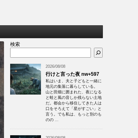
検索
2026/08/08
行けと言った夜 nw+597
私はいま、夫と子どもと一緒に
地元の集落に暮らしている。
山と田畑に囲まれた、夜になる
と蛙と風の音しか残らない土地
だ。都会から移住してきた人は
口をそろえて「星がすごい」と
言う。でも私は、もっと別のも
のの ...
2026/08/08