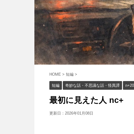
HOME
>
短編
>
短編
奇妙な話・不思議な話・怪異譚
n+20
最初に見えた人 nc+
更新日：
2026年01月08日