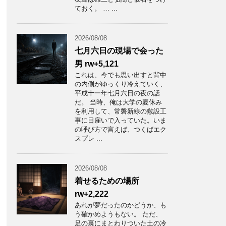
ておく。 … ...
2026/08/08
七月六日の現場で会った
男 rw+5,121
これは、今でも思い出すと背中
の内側がゆっくり冷えていく、
平成十一年七月六日の夜の話
だ。 当時、俺は大学の夏休み
を利用して、常磐新線の敷設工
事に日雇いで入っていた。いま
の呼び方で言えば、つくばエク
スプレ ...
2026/08/08
着せるための場所
rw+2,222
あれが夢だったのかどうか、も
う確かめようもない。 ただ、
足の裏にまとわりついた土の冷