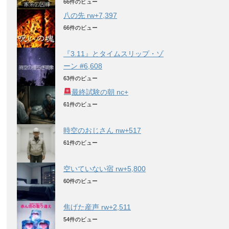
66件のビュー
八の先 rw+7,397
66件のビュー
『3.11』とタイムスリップ・ゾ
ーン #6,608
63件のビュー
最終試験の朝 nc+
61件のビュー
時空のおじさん nw+517
61件のビュー
空いていない宿 rw+5,800
60件のビュー
焦げた産声 rw+2,511
54件のビュー