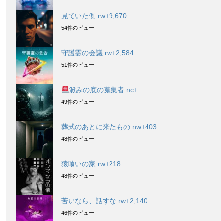
見ていた側 rw+9,670
54件のビュー
守護霊の会議 rw+2,584
51件のビュー
澱みの底の蒐集者 nc+
49件のビュー
葬式のあとに来たもの nw+403
48件のビュー
猿喰いの家 rw+218
48件のビュー
苦いなら、話すな rw+2,140
46件のビュー