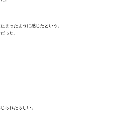
度止まったように感じたという。
号だった。
。
感じられたらしい。