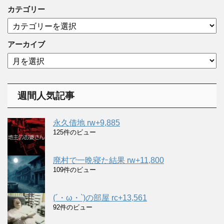
カテゴリー
カ
テ
ゴ
アーカイブ
リ
ア
ー
ー
カ
イ
週間人気記事
ブ
永久借地 rw+9,885
125件のビュー
廃村で一晩寝た結果 rw+11,800
109件のビュー
(´・ω・`)の部屋 rc+13,561
92件のビュー