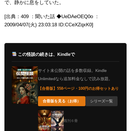
で、静かに息をしていた。
[出典：409 ：聞いた話 ◆UeDAeOEQ0o ：
2009/04/07(火) 23:03:18 ID:CCeXZqxK0]
この怪談の続きは、Kindleで
サイト未公開の話を多数収録。Kindle
Unlimitedなら追加料金なしで読み放題。
【合冊版】558ページ・100円のお得セットあり
合冊版を見る（お得）
シリーズ一覧
既刊６冊