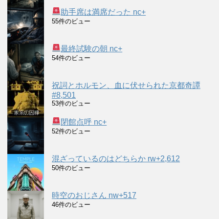
助手席は満席だった nc+
55件のビュー
最終試験の朝 nc+
54件のビュー
祝詞とホルモン、血に伏せられた京都奇譚
#8,501
53件のビュー
閉館点呼 nc+
52件のビュー
混ざっているのはどちらか rw+2,612
50件のビュー
時空のおじさん nw+517
46件のビュー