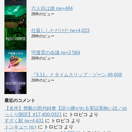
六人目は誰 nw+484
28件のビュー
仕返ししただけだ rw+4,023
28件のビュー
守護霊の会議 rw+2,584
26件のビュー
『3.11』とタイムスリップ・ゾーン #6,608
20件のビュー
最近のコメント
【名作】禁断の田代峠奥【語り継がれる実話系怖い話／ゆ
っくり朗読】#17,400-0321
に
トロピコ
より
すざく駅 rw+4,631
に
トロピコ
より
トンキュー nc+
に
トロピコ
より