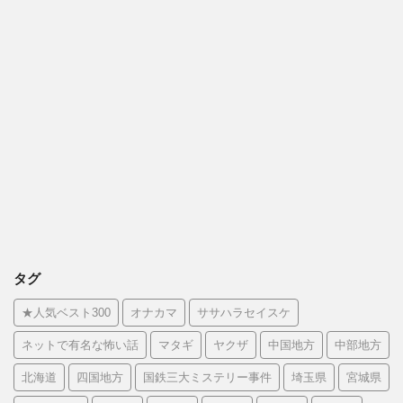
タグ
★人気ベスト300
オナカマ
ササハラセイスケ
ネットで有名な怖い話
マタギ
ヤクザ
中国地方
中部地方
北海道
四国地方
国鉄三大ミステリー事件
埼玉県
宮城県