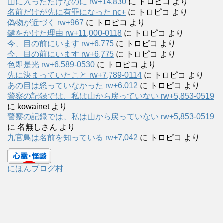
山に入っただけなのに rw+14,830
に
トロピコ
より
名前だけが先に有罪になった nc+
に
トロピコ
より
偽物が近づく rw+967
に
トロピコ
より
鍵をかけた理由 rw+11,000-0118
に
トロピコ
より
今、目の前にいます rw+6,775
に
トロピコ
より
今、目の前にいます rw+6,775
に
トロピコ
より
色即是光 rw+6,589-0530
に
トロピコ
より
先に決まっていたこと rw+7,789-0114
に
トロピコ
より
あの目は怒っていなかった rw+6.012
に
トロピコ
より
警察の記録では、私は山から戻っていない rw+5,853-0519
に
kowainet
より
警察の記録では、私は山から戻っていない rw+5,853-0519
に
名無しさん
より
九官鳥は名前を知っている rw+7,042
に
トロピコ
より
にほんブログ村