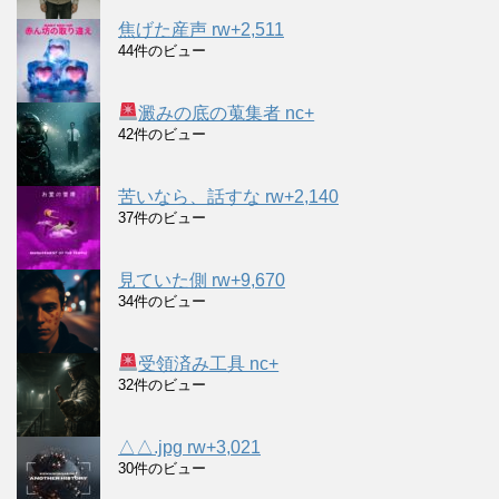
焦げた産声 rw+2,511
44件のビュー
澱みの底の蒐集者 nc+
42件のビュー
苦いなら、話すな rw+2,140
37件のビュー
見ていた側 rw+9,670
34件のビュー
受領済み工具 nc+
32件のビュー
△△.jpg rw+3,021
30件のビュー