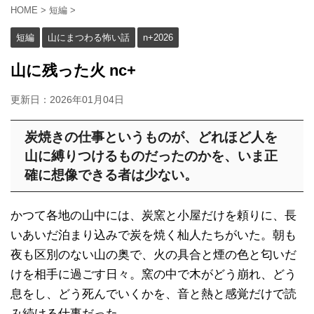
HOME
>
短編
>
短編
山にまつわる怖い話
n+2026
山に残った火 nc+
更新日：
2026年01月04日
炭焼きの仕事というものが、どれほど人を
山に縛りつけるものだったのかを、いま正
確に想像できる者は少ない。
かつて各地の山中には、炭窯と小屋だけを頼りに、長
いあいだ泊まり込みで炭を焼く杣人たちがいた。朝も
夜も区別のない山の奥で、火の具合と煙の色と匂いだ
けを相手に過ごす日々。窯の中で木がどう崩れ、どう
息をし、どう死んでいくかを、音と熱と感覚だけで読
み続ける仕事だった。