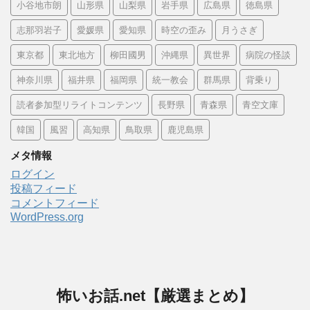
小谷地市朗
山形県
山梨県
岩手県
広島県
徳島県
志那羽岩子
愛媛県
愛知県
時空の歪み
月うさぎ
東京都
東北地方
柳田國男
沖縄県
異世界
病院の怪談
神奈川県
福井県
福岡県
統一教会
群馬県
背乗り
読者参加型リライトコンテンツ
長野県
青森県
青空文庫
韓国
風習
高知県
鳥取県
鹿児島県
メタ情報
ログイン
投稿フィード
コメントフィード
WordPress.org
怖いお話.net【厳選まとめ】