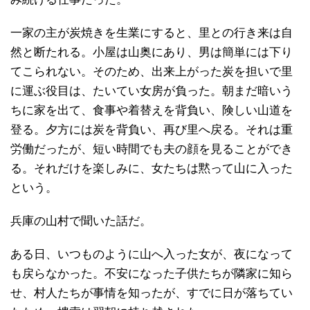
一家の主が炭焼きを生業にすると、里との行き来は自
然と断たれる。小屋は山奥にあり、男は簡単には下り
てこられない。そのため、出来上がった炭を担いで里
に運ぶ役目は、たいてい女房が負った。朝まだ暗いう
ちに家を出て、食事や着替えを背負い、険しい山道を
登る。夕方には炭を背負い、再び里へ戻る。それは重
労働だったが、短い時間でも夫の顔を見ることができ
る。それだけを楽しみに、女たちは黙って山に入った
という。
兵庫の山村で聞いた話だ。
ある日、いつものように山へ入った女が、夜になって
も戻らなかった。不安になった子供たちが隣家に知ら
せ、村人たちが事情を知ったが、すでに日が落ちてい