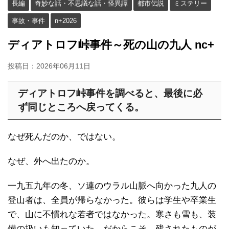
長編
奇妙な話・不思議な話・怪異譚
都市伝説
ミステリー
事故・事件
n+2026
ディアトロフ峠事件～死の山の九人 nc+
投稿日：
2026年06月11日
ディアトロフ峠事件を調べると、最後に必
ず同じところへ戻ってくる。
なぜ死んだのか、ではない。
なぜ、外へ出たのか。
一九五九年の冬、ソ連のウラル山脈へ向かった九人の
登山者は、全員が帰らなかった。彼らは学生や卒業生
で、山に不慣れな若者ではなかった。寒さも雪も、装
備の扱いも知っていた。だからこそ、残されたものが