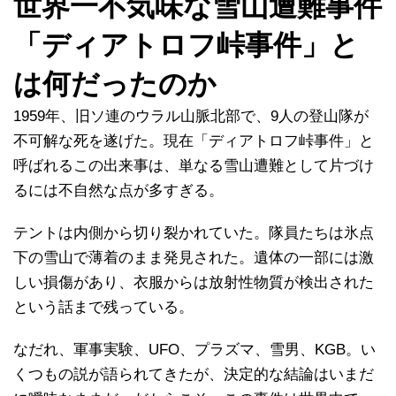
世界一不気味な雪山遭難事件
「ディアトロフ峠事件」と
は何だったのか
1959年、旧ソ連のウラル山脈北部で、9人の登山隊が
不可解な死を遂げた。現在「ディアトロフ峠事件」と
呼ばれるこの出来事は、単なる雪山遭難として片づけ
るには不自然な点が多すぎる。
テントは内側から切り裂かれていた。隊員たちは氷点
下の雪山で薄着のまま発見された。遺体の一部には激
しい損傷があり、衣服からは放射性物質が検出された
という話まで残っている。
なだれ、軍事実験、UFO、プラズマ、雪男、KGB。い
くつもの説が語られてきたが、決定的な結論はいまだ