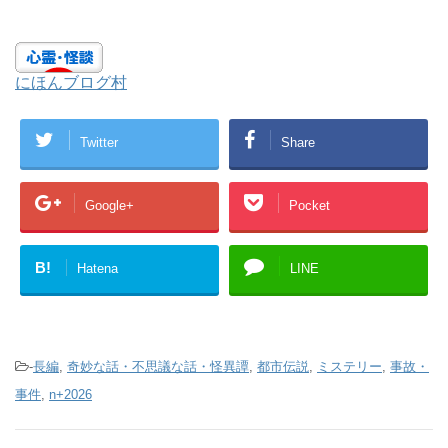
にほんブログ村
Twitter
Share
Google+
Pocket
B!
Hatena
LINE
-
長編
,
奇妙な話・不思議な話・怪異譚
,
都市伝説
,
ミステリー
,
事故・
事件
,
n+2026