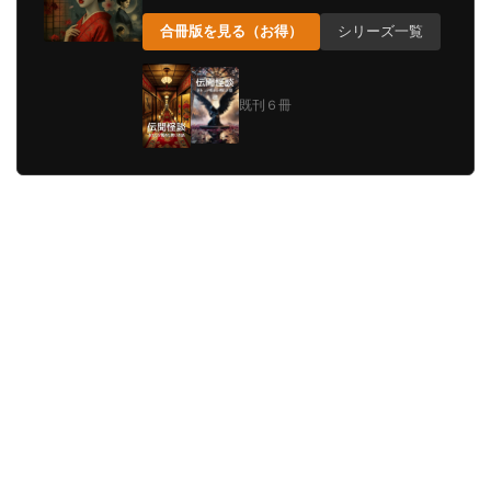
合冊版を見る（お得）
シリーズ一覧
既刊６冊