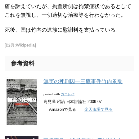
痛を訴えていたが、拘置所側は拘禁症状であるとして
これを無視し、一切適切な治療等を行わなかった。
死後、国は竹内の遺族に慰謝料を支払っている。
[出典:Wikipedia]
参考資料
無実の死刑囚―三鷹事件竹内景助
カエレバ
posted with
高見澤 昭治 日本評論社 2009-07
Amazonで見る
楽天市場で見る