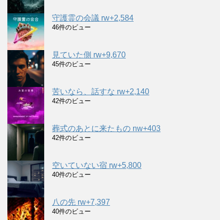
守護霊の会議 rw+2,584
46件のビュー
見ていた側 rw+9,670
45件のビュー
苦いなら、話すな rw+2,140
42件のビュー
葬式のあとに来たもの nw+403
42件のビュー
空いていない宿 rw+5,800
40件のビュー
八の先 rw+7,397
40件のビュー