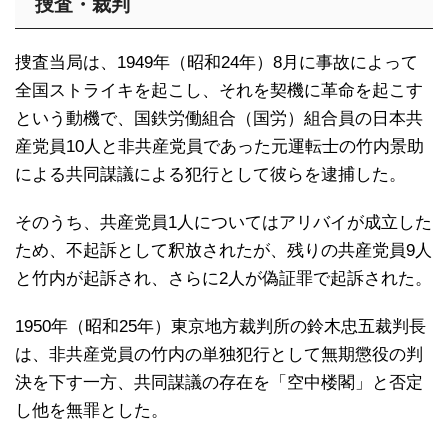
捜査・裁判
捜査当局は、1949年（昭和24年）8月に事故によって
全国ストライキを起こし、それを契機に革命を起こす
という動機で、国鉄労働組合（国労）組合員の日本共
産党員10人と非共産党員であった元運転士の竹内景助
による共同謀議による犯行として彼らを逮捕した。
そのうち、共産党員1人についてはアリバイが成立した
ため、不起訴として釈放されたが、残りの共産党員9人
と竹内が起訴され、さらに2人が偽証罪で起訴された。
1950年（昭和25年）東京地方裁判所の鈴木忠五裁判長
は、非共産党員の竹内の単独犯行として無期懲役の判
決を下す一方、共同謀議の存在を「空中楼閣」と否定
し他を無罪とした。