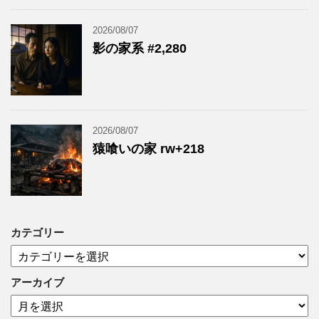
2026/08/07
影の家系 #2,280
2026/08/07
猿喰いの家 rw+218
カテゴリー
カ
テ
ゴ
アーカイブ
リ
ア
ー
ー