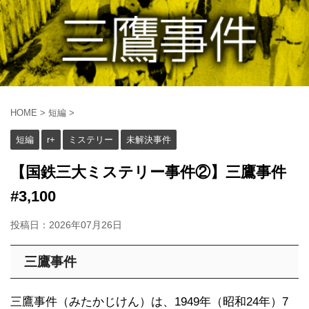
HOME
>
短編
>
短編
r+
ミステリー
未解決事件
【国鉄三大ミステリー事件②】三鷹事件
#3,100
投稿日：
2026年07月26日
三鷹事件
三鷹事件（みたかじけん）は、1949年（昭和24年）7