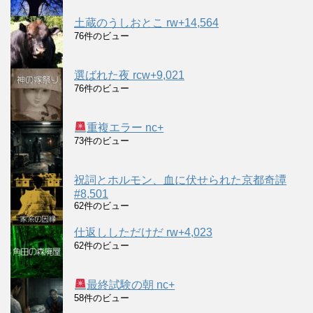
土蔵のうしおとこ rw+14,564
76件のビュー
選ばれた夜 rcw+9,021
76件のビュー
重複エラー nc+
73件のビュー
祝詞とホルモン、血に伏せられた京都奇譚
#8,501
62件のビュー
仕返ししただけだ rw+4,023
62件のビュー
最終試験の朝 nc+
58件のビュー