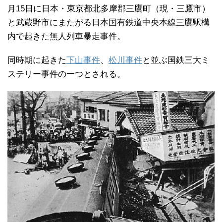
月15日に日本・東京都北多摩郡三鷹町（現・三鷹市）
と武蔵野市にまたがる日本国有鉄道中央本線三鷹駅構
内で起きた無人列車暴走事件。
同時期に起きた
下山事件
、
松川事件
と並ぶ国鉄三大ミ
ステリー事件の一つとされる。