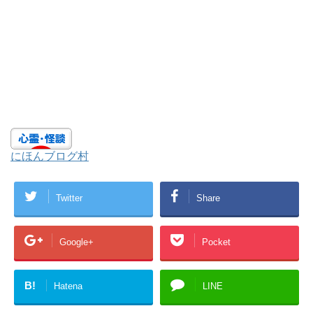
にほんブログ村
Twitter
Share
Google+
Pocket
B!
Hatena
LINE