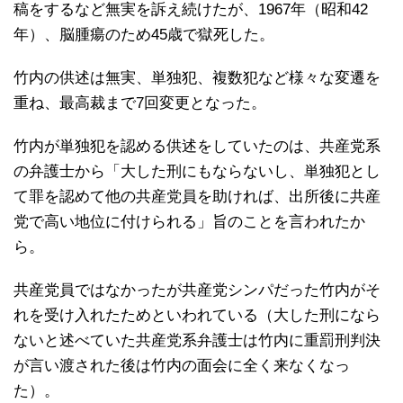
稿をするなど無実を訴え続けたが、1967年（昭和42
年）、脳腫瘍のため45歳で獄死した。
竹内の供述は無実、単独犯、複数犯など様々な変遷を
重ね、最高裁まで7回変更となった。
竹内が単独犯を認める供述をしていたのは、共産党系
の弁護士から「大した刑にもならないし、単独犯とし
て罪を認めて他の共産党員を助ければ、出所後に共産
党で高い地位に付けられる」旨のことを言われたか
ら。
共産党員ではなかったが共産党シンパだった竹内がそ
れを受け入れたためといわれている（大した刑になら
ないと述べていた共産党系弁護士は竹内に重罰刑判決
が言い渡された後は竹内の面会に全く来なくなっ
た）。