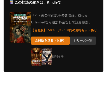
この怪談の続きは、Kindleで
サイト未公開の話を多数収録。Kindle
Unlimitedなら追加料金なしで読み放題。
【合冊版】558ページ・100円のお得セットあり
合冊版を見る（お得）
シリーズ一覧
既刊６冊