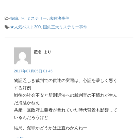
-
短編
,
r+
,
ミステリー
,
未解決事件
-
★人気ベスト300
,
国鉄三大ミステリー事件
匿名
より:
2017年07月05日 01:45
物証乏しき裁判での供述の変遷は、心証を著しく悪く
する好例
戦後の社会不安と新刑訴法への裁判官の不慣れが生ん
だ混乱かねえ
共産・無政府主義者が暴れていた時代背景も影響して
いるんだろうけど
結局、冤罪かどうかは正直わかんねー