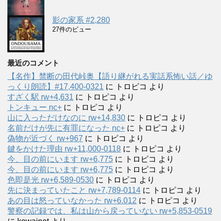
影の家系 #2,280
27件のビュー
最近のコメント
【名作】禁断の田代峠奥【語り継がれる実話系怖い話／ゆ
っくり朗読】#17,400-0321
に
トロピコ
より
すざく駅 rw+4,631
に
トロピコ
より
トンキュー nc+
に
トロピコ
より
山に入っただけなのに rw+14,830
に
トロピコ
より
名前だけが先に有罪になった nc+
に
トロピコ
より
偽物が近づく rw+967
に
トロピコ
より
鍵をかけた理由 rw+11,000-0118
に
トロピコ
より
今、目の前にいます rw+6,775
に
トロピコ
より
今、目の前にいます rw+6,775
に
トロピコ
より
色即是光 rw+6,589-0530
に
トロピコ
より
先に決まっていたこと rw+7,789-0114
に
トロピコ
より
あの目は怒っていなかった rw+6.012
に
トロピコ
より
警察の記録では、私は山から戻っていない rw+5,853-0519