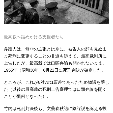
最高裁へ詰めかける支援者たち
弁護人は、無罪の主張とは別に、被告人の顔も見ぬま
ま死刑に変更することの非道も訴えて、最高裁判所に
上告したが、最高裁では口頭弁論も開かれないまま、
1955年（昭和30年）6月22日に死刑判決が確定した。
ところが、これが8対7の1票差であったため物議を醸し
た（以後の最高裁の死刑上告審理では口頭弁論を開く
ことが慣例となった）。
竹内は死刑判決後も、文藝春秋誌に陰謀説を訴える投