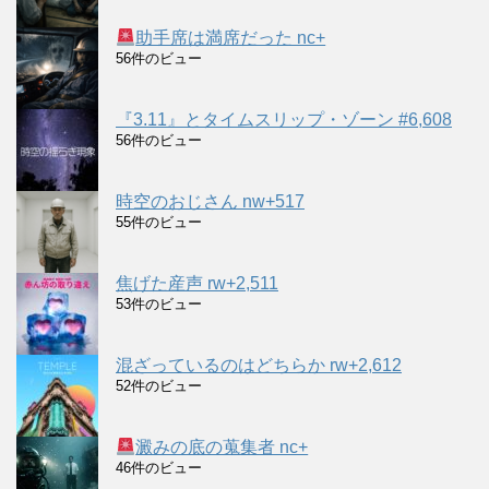
助手席は満席だった nc+
56件のビュー
『3.11』とタイムスリップ・ゾーン #6,608
56件のビュー
時空のおじさん nw+517
55件のビュー
焦げた産声 rw+2,511
53件のビュー
混ざっているのはどちらか rw+2,612
52件のビュー
澱みの底の蒐集者 nc+
46件のビュー