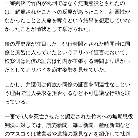
一審判決で竹内が死刑ではなく無期懲役とされたの
は、解雇されたことへの反発があったこと、計画性が
なかったことと人命を奪うという結果を想定していな
かったことが情状として挙げられた。
後の歴史家が注目した、犯行時間とされた時間帯に同
僚と風呂に入っていたというアリバイ証言において、
検察側は同僚の証言は竹内が主張する時間より遅かっ
たとしてアリバイを崩す姿勢を見せていた。
しかし、弁護側は何故か同僚の証言を関連性なしとい
う理由で証人要求を拒否するなど不可思議な行動を取
っている。
一審で6人を死亡させたと認定された竹内への無期懲役
判決に対しては、読売新聞、毎日新聞、産経新聞など
のマスコミは被害者や遺族の意見などを紹介して批判