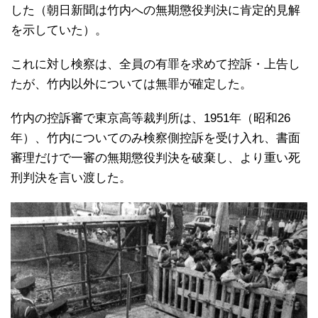
した（朝日新聞は竹内への無期懲役判決に肯定的見解
を示していた）。
これに対し検察は、全員の有罪を求めて控訴・上告し
たが、竹内以外については無罪が確定した。
竹内の控訴審で東京高等裁判所は、1951年（昭和26
年）、竹内についてのみ検察側控訴を受け入れ、書面
審理だけで一審の無期懲役判決を破棄し、より重い死
刑判決を言い渡した。