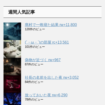
カ
イ
週間人気記事
ブ
廃村で一晩寝た結果 rw+11,800
120件のビュー
(´・ω・`)の部屋 rc+13,561
101件のビュー
偽物が近づく rw+967
87件のビュー
社長の名前を出した夜 rw+3,052
84件のビュー
放っておいた夜 rw+6,290
78件のビュー