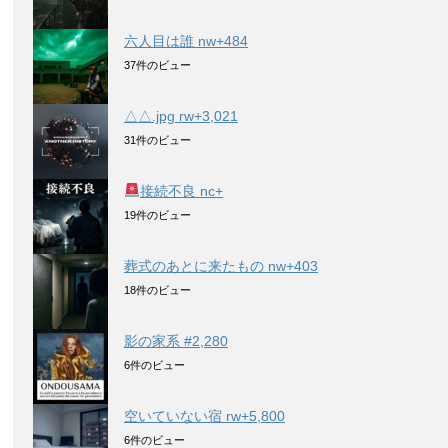
六人目は誰 nw+484
37件のビュー
△△.jpg rw+3,021
31件のビュー
接続不良 nc+
19件のビュー
葬式のあとに来たもの nw+403
18件のビュー
影の家系 #2,280
6件のビュー
空いていない宿 rw+5,800
6件のビュー