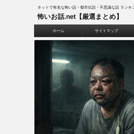
ネットで有名な怖い話・都市伝説・不思議な話 ランキ
怖いお話.net【厳選まとめ】
ホーム
サイトマップ