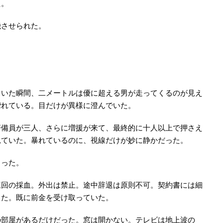
た。
機させられた。
向いた瞬間、二メートルは優に超える男が走ってくるのが見え
攣れている。目だけが異様に澄んでいた。
警備員が三人、さらに増援が来て、最終的に十人以上で押さえ
見ていた。暴れているのに、視線だけが妙に静かだった。
まった。
三回の採血。外出は禁止。途中辞退は原則不可。契約書には細
した。既に前金を受け取っていた。
の部屋があるだけだった。窓は開かない。テレビは地上波の