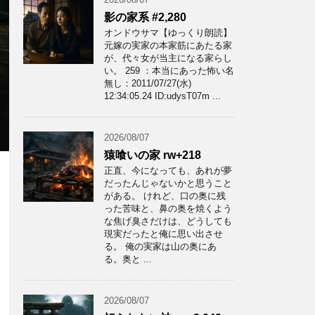
影の家系 #2,280
オンドウサマ【ゆっくり朗読】
元嫁の実家の本家筋にあたる家
が、代々女が当主になる家らし
い。 259 ：本当にあった怖い名
無し：2011/07/27(水)
12:34:05.24 ID:udysT07m ...
2026/08/07
猿喰いの家 rw+218
正直、今になっても、あれが夢
だったんじゃないかと思うこと
がある。 けれど、口の奥に残
った苦味と、鼻の奥を焼くよう
な焦げ臭さだけは、どうしても
現実だったと俺に思い出させ
る。 俺の実家は山の奥にあ
る。奥と ...
2026/08/07