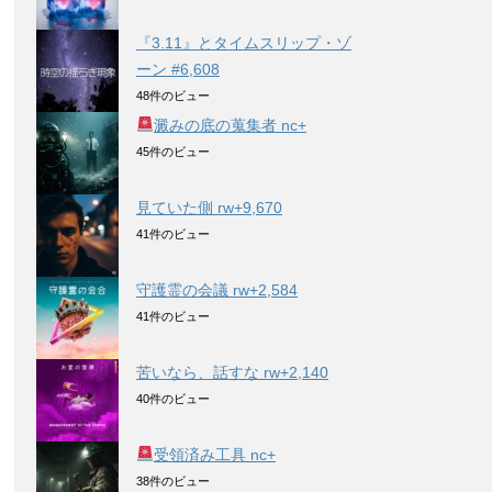
『3.11』とタイムスリップ・ゾ
ーン #6,608
48件のビュー
澱みの底の蒐集者 nc+
45件のビュー
見ていた側 rw+9,670
41件のビュー
守護霊の会議 rw+2,584
41件のビュー
苦いなら、話すな rw+2,140
40件のビュー
受領済み工具 nc+
38件のビュー