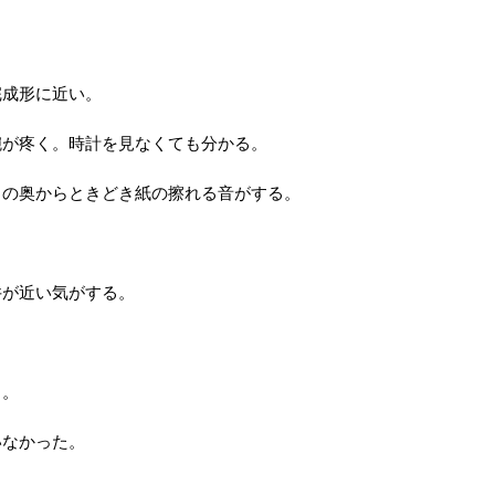
完成形に近い。
腕が疼く。時計を見なくても分かる。
しの奥からときどき紙の擦れる音がする。
井が近い気がする。
。
る。
いなかった。