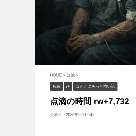
HOME
>
短編
>
短編
r+
ほんとにあった怖い話
点滴の時間 rw+7,732
更新日：
2026年02月25日