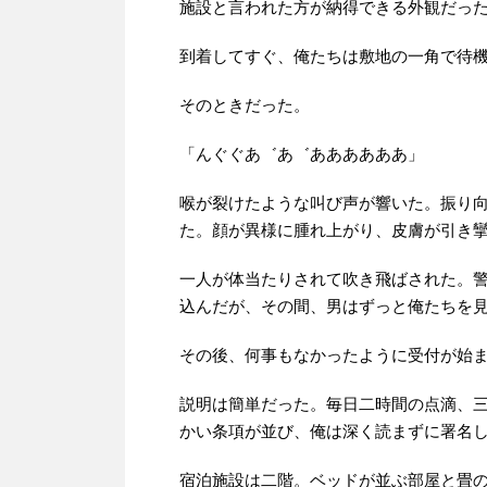
施設と言われた方が納得できる外観だっ
到着してすぐ、俺たちは敷地の一角で待
そのときだった。
「んぐぐあ゛あ゛ああああああ」
喉が裂けたような叫び声が響いた。振り
た。顔が異様に腫れ上がり、皮膚が引き
一人が体当たりされて吹き飛ばされた。
込んだが、その間、男はずっと俺たちを
その後、何事もなかったように受付が始
説明は簡単だった。毎日二時間の点滴、
かい条項が並び、俺は深く読まずに署名
宿泊施設は二階。ベッドが並ぶ部屋と畳