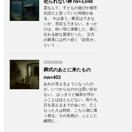
祀られない神 rw+3,048
霊なんて、子どもの遊びか都市
伝説だと思っていた時期があ
る。 今は違う。断言はできな
いが、否定もできない。きっか
けは、幼い頃に体験した、家に
伝わる妙な風習だった。 父方
の家系には代々続く「顔見せ」
という ...
2026/08/06
葬式のあとに来たもの
nw+403
あれが見えるようになったの
が、いつからなのかは思い出せ
ない。 はっきりと輪郭が浮か
ぶことはほとんどない。四十九
日を迎えるまでのあいだ、亡く
なった人は時折、こちら側に薄
く残る。その名残が、ふとした
瞬間に ...