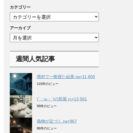
カテゴリー
カ
テ
ゴ
アーカイブ
リ
ア
ー
ー
カ
イ
週間人気記事
ブ
廃村で一晩寝た結果 rw+11,800
115件のビュー
(´・ω・`)の部屋 rc+13,561
99件のビュー
偽物が近づく rw+967
86件のビュー