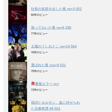
社長の名前を出した夜 rw+3,052
82件のビュー
放っておいた夜 rw+6,290
77件のビュー
土蔵のうしおとこ rw+14,564
76件のビュー
選ばれた夜 rcw+9,021
75件のビュー
重複エラー nc+
72件のビュー
祝詞とホルモン、血に伏せられ
た京都奇譚 #8,501