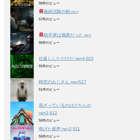
58件のビュー
最終試験の朝 nc+
57件のビュー
助手席は満席だった nc+
56件のビュー
仕返ししただけだ rw+4,023
55件のビュー
時空のおじさん nw+517
51件のビュー
混ざっているのはどちらか
rw+2,612
50件のビュー
焦げた産声 rw+2,511
50件のビュー