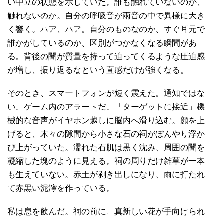
い中立の状態を示していた。誰も触れていないのか、
触れないのか。自分の呼吸音が雨音の中で異様に大き
く響く。ハア、ハア。自分のものなのか、すぐ耳元で
誰かがしているのか、区別がつかなくなる瞬間があ
る。背後の闇が質量を持って迫ってくるような圧迫感
が増し、振り返るなという直感だけが強くなる。
そのとき、スマートフォンが短く震えた。通知ではな
い。ゲーム内のアラートだ。「ターゲットに接近」機
械的な音声がイヤホン越しに脳内へ滑り込む。顔を上
げると、木々の隙間から小さな石の祠がぼんやり浮か
び上がっていた。濡れた石肌は黒く沈み、周囲の闇を
凝縮した塊のように見える。祠の周りだけ雑草が一本
も生えていない。赤土が剥き出しになり、雨に打たれ
て赤黒い泥濘を作っている。
私は息を飲んだ。祠の前に、真新しい花が手向けられ