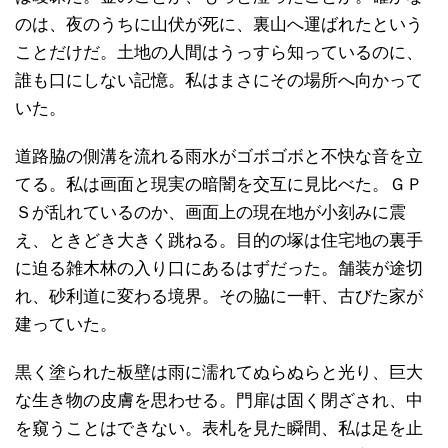
のは、夜のうちに山伏が死に、裏山へ運ばれたという
ことだけだ。土地の人間はうっすら知っているのに、
誰も口にしない記憶。私はまさにその場所へ向かって
いた。
道路脇の側溝を流れる雨水がゴボゴボと不快な音を立
てる。私は画面と現実の暗闇を交互に見比べた。ＧＰ
Ｓが乱れているのか、画面上の現在地が小刻みに震
え、ときどき大きく跳ねる。目的の塚は住宅地の裏手
に迫る雑木林の入り口にあるはずだった。舗装が途切
れ、砂利道に変わる境界。その脇に一軒、古びた家が
建っていた。
黒く塗られた板壁は雨に濡れてぬらぬらと光り、巨大
な生き物の皮膚を思わせる。門扉は固く閉ざされ、中
を窺うことはできない。表札を見た瞬間、私は足を止