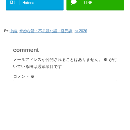
B!
Hatena
LINE
-
中編
,
奇妙な話・不思議な話・怪異譚
,
n+2026
comment
メールアドレスが公開されることはありません。
※
が付
いている欄は必須項目です
コメント
※