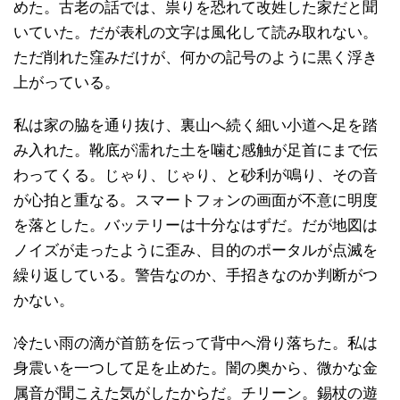
めた。古老の話では、祟りを恐れて改姓した家だと聞
いていた。だが表札の文字は風化して読み取れない。
ただ削れた窪みだけが、何かの記号のように黒く浮き
上がっている。
私は家の脇を通り抜け、裏山へ続く細い小道へ足を踏
み入れた。靴底が濡れた土を噛む感触が足首にまで伝
わってくる。じゃり、じゃり、と砂利が鳴り、その音
が心拍と重なる。スマートフォンの画面が不意に明度
を落とした。バッテリーは十分なはずだ。だが地図は
ノイズが走ったように歪み、目的のポータルが点滅を
繰り返している。警告なのか、手招きなのか判断がつ
かない。
冷たい雨の滴が首筋を伝って背中へ滑り落ちた。私は
身震いを一つして足を止めた。闇の奥から、微かな金
属音が聞こえた気がしたからだ。チリーン。錫杖の遊