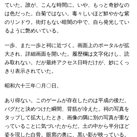
ていた。誰が、こんな時間に。いや、もっと奇妙なの
は色だった。白菊ではない。毒々しいほど鮮やかな紫
のリンドウ。街灯もない暗闇の中で、自ら発光してい
るように艶めいている。
一歩、また一歩と祠に近づく。画面上のポータルが拡
大され、詳細画面を開いた。履歴欄は文字化けし、読
み取れない。だが最終アクセス日時だけが、妙にくっ
きり表示されていた。
昭和六十三年〇月〇日。
あり得ない。このゲームが存在したのは平成の後だ。
バグだと決めつけた瞬間、背筋が冷えた。祠の写真を
タップして拡大したとき、画像の隅に別の写真が重な
っていることに気づいたからだ。土の中から半分ほど
姿を現した白骨。眼窩の奥に、黒い影が映っている。