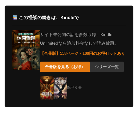
この怪談の続きは、Kindleで
サイト未公開の話を多数収録。Kindle
Unlimitedなら追加料金なしで読み放題。
【合冊版】558ページ・100円のお得セットあり
合冊版を見る（お得）
シリーズ一覧
既刊６冊