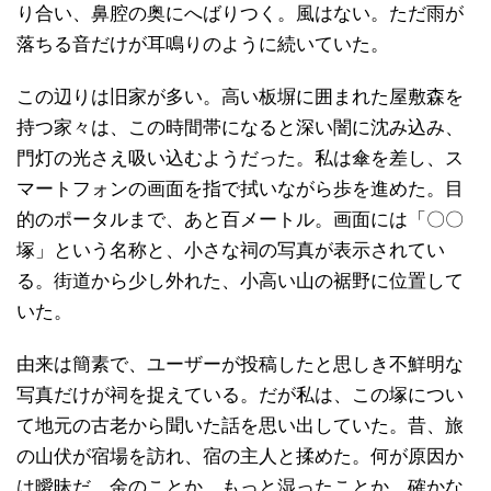
り合い、鼻腔の奥にへばりつく。風はない。ただ雨が
落ちる音だけが耳鳴りのように続いていた。
この辺りは旧家が多い。高い板塀に囲まれた屋敷森を
持つ家々は、この時間帯になると深い闇に沈み込み、
門灯の光さえ吸い込むようだった。私は傘を差し、ス
マートフォンの画面を指で拭いながら歩を進めた。目
的のポータルまで、あと百メートル。画面には「〇〇
塚」という名称と、小さな祠の写真が表示されてい
る。街道から少し外れた、小高い山の裾野に位置して
いた。
由来は簡素で、ユーザーが投稿したと思しき不鮮明な
写真だけが祠を捉えている。だが私は、この塚につい
て地元の古老から聞いた話を思い出していた。昔、旅
の山伏が宿場を訪れ、宿の主人と揉めた。何が原因か
は曖昧だ。金のことか、もっと湿ったことか。確かな