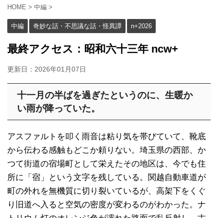
HOME
>
中編
>
中編
奇妙な話・不思議な話・怪異譚
n+2026
最終アクセス：昭和六十三年 ncw+
更新日：
2026年01月07日
十一月の半ばを過ぎたというのに、生暖か
い雨が降っていた。
アスファルトを叩く雨音は粘り気を帯びていて、靴底
から伝わる感触もどこか頼りない。埼玉県の西部、か
つて街道の宿場町として栄えたその地区は、今でも住
所に「宿」という文字を残している。関越自動車道が
町の外れを無機質に切り裂いているが、高架下をくぐ
り旧道へ入ると空気の密度が変わるのがわかった。ナ