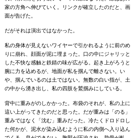
家の方角へ伸びていく。リンクが確立したのだと、画
面が告げた。
だがそれは演出ではなかった。
私の身体が見えないワイヤーで引かれるように前のめ
りに崩れ、顔面が泥に埋まった。口の中にジャリッと
した不快な感触と鉄錆の味が広がる。起き上がろうと
腕に力を込めるが、地面が私を掴んで離さない。い
や、掴んでいるのは土ではない。無数の白い指が、土
の中から湧き出し、私の四肢を鷲掴みにしている。
背中に重みがのしかかった。布袋のそれが、私の上に
這い上がってきたのだと思った。だが重みは「のる」
重みではなく「沈む」重みだった。冷たくドロドロし
た何かが、泥水が染み込むように私の内側へ入り込ん
でくる。息ができない。胸郭が圧迫され、肋骨が軋