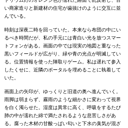
トリウム灯のオレンジ色が濡れた路面で乱反射し、古
い商家造りと新建材の住宅が歯抜けのように交互に並
んでいる。
時刻は深夜二時を回っていた。本来なら布団の中にい
るべき時間だが、私の手元には青白い光を放つスマー
トフォンがある。画面の中では現実の地図と重なった
黒いフィールドが広がり、緑や青の光点が明滅してい
る。位置情報を使った陣取りゲーム。私は遅れて参入
したくせに、近隣のポータルを埋めることに執着して
いた。
画面上の矢印が、ゆっくりと旧道の奥へ進んでいく。
雨脚は弱まらず、霧雨のような細かさに変わって視界
を白く濁らせた。湿度は異常に高く、呼吸をするたび
肺の中が濡れた綿で満たされるような息苦しさがあ
る。腐った木材の甘酸っぱい匂いと下水の臭気が混ざ