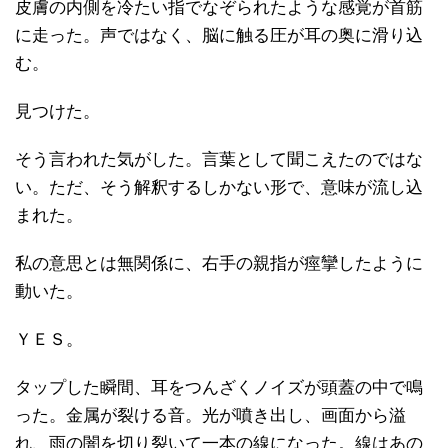
皮膚の内側を冷たい指でなぞられたような感覚が首筋
に走った。声ではなく、脳に触る圧が耳の奥に滑り込
む。
見つけた。
そう言われた気がした。言葉として聞こえたのではな
い。ただ、そう解釈するしかない形で、意味が流し込
まれた。
私の意思とは無関係に、右手の親指が痙攣したように
動いた。
ＹＥＳ。
タップした瞬間、耳をつんざくノイズが頭蓋の中で鳴
った。金属が裂ける音。光が噴き出し、画面から溢
れ、雨の闇を切り裂いて一本の線になった。線はあの