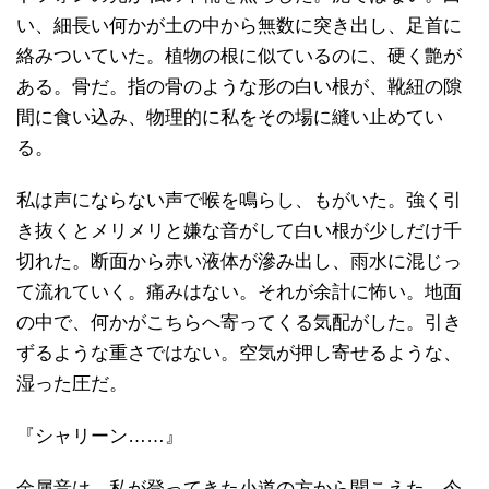
い、細長い何かが土の中から無数に突き出し、足首に
絡みついていた。植物の根に似ているのに、硬く艶が
ある。骨だ。指の骨のような形の白い根が、靴紐の隙
間に食い込み、物理的に私をその場に縫い止めてい
る。
私は声にならない声で喉を鳴らし、もがいた。強く引
き抜くとメリメリと嫌な音がして白い根が少しだけ千
切れた。断面から赤い液体が滲み出し、雨水に混じっ
て流れていく。痛みはない。それが余計に怖い。地面
の中で、何かがこちらへ寄ってくる気配がした。引き
ずるような重さではない。空気が押し寄せるような、
湿った圧だ。
『シャリーン……』
金属音は、私が登ってきた小道の方から聞こえた。今