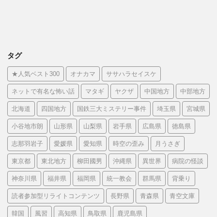
タグ
★人気ベスト300
オナカマ
ササハラセイスケ
ネットで有名な怖い話
マタギ
ヤクザ
中国地方
中部地方
北海道
四国地方
国鉄三大ミステリー事件
埼玉県
宮城県
小谷地市朗
山形県
山梨県
岩手県
広島県
徳島県
志那羽岩子
愛媛県
愛知県
時空の歪み
月うさぎ
東京都
東北地方
柳田國男
沖縄県
異世界
病院の怪談
神奈川県
福井県
福岡県
統一教会
群馬県
背乗り
読者参加型リライトコンテンツ
長野県
青森県
青空文庫
韓国
風習
高知県
鳥取県
鹿児島県