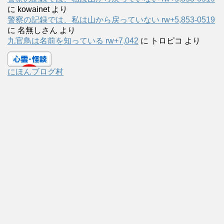
に
kowainet
より
警察の記録では、私は山から戻っていない rw+5,853-0519
に
名無しさん
より
九官鳥は名前を知っている rw+7,042
に
トロピコ
より
にほんブログ村