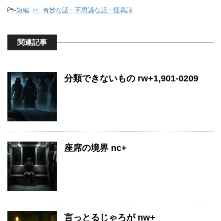
-
短編
,
r+
,
奇妙な話・不思議な話・怪異譚
関連記事
分類できないもの rw+1,901-0209
座席の境界 nc+
言っとるじゃろが nw+