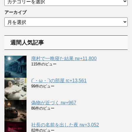
テ
ゴ
アーカイブ
リ
ア
ー
ー
カ
イ
週間人気記事
ブ
廃村で一晩寝た結果 rw+11,800
115件のビュー
(´・ω・`)の部屋 rc+13,561
99件のビュー
偽物が近づく rw+967
86件のビュー
社長の名前を出した夜 rw+3,052
82件のビュー