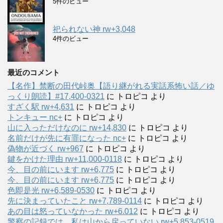
5件のビュー
祀られない神 rw+3,048
4件のビュー
最近のコメント
【名作】禁断の田代峠奥【語り継がれる実話系怖い話／ゆ
っくり朗読】#17,400-0321
に
トロピコ
より
すざく駅 rw+4,631
に
トロピコ
より
トンキュー nc+
に
トロピコ
より
山に入っただけなのに rw+14,830
に
トロピコ
より
名前だけが先に有罪になった nc+
に
トロピコ
より
偽物が近づく rw+967
に
トロピコ
より
鍵をかけた理由 rw+11,000-0118
に
トロピコ
より
今、目の前にいます rw+6,775
に
トロピコ
より
今、目の前にいます rw+6,775
に
トロピコ
より
色即是光 rw+6,589-0530
に
トロピコ
より
先に決まっていたこと rw+7,789-0114
に
トロピコ
より
あの目は怒っていなかった rw+6.012
に
トロピコ
より
警察の記録では、私は山から戻っていない rw+5,853-0519