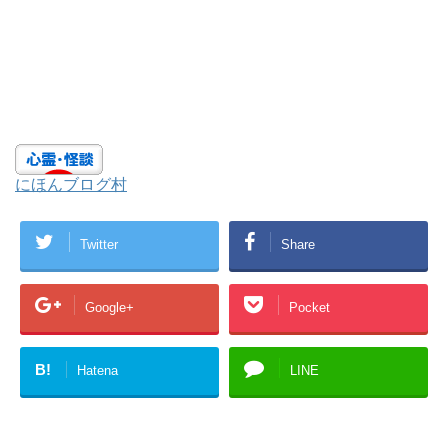
にほんブログ村
Twitter
Share
Google+
Pocket
B!
Hatena
LINE