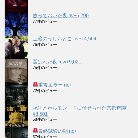
放っておいた夜 rw+6,290
77件のビュー
土蔵のうしおとこ rw+14,564
76件のビュー
選ばれた夜 rcw+9,021
75件のビュー
重複エラー nc+
72件のビュー
祝詞とホルモン、血に伏せられた京都奇譚
#8,501
58件のビュー
最終試験の朝 nc+
57件のビュー