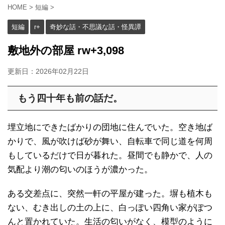
HOME
>
短編
>
短編
r+
奇妙な話・不思議な話・怪異譚
敷地外の部屋 rw+3,098
更新日：
2026年02月22日
もう四十年も前の話だ。
埋立地にできたばかりの団地に住んでいた。空き地ば
かりで、風が吹けば砂が舞い、自転車で同じ道を何周
もしているだけで日が暮れた。昼間でも静かで、人の
気配より潮の匂いのほうが濃かった。
ある交差点に、突然一軒の平屋が建った。塀も植木も
ない、むき出しの土の上に、白っぽい四角い家がぽつ
んと置かれていた。生活の匂いがなく、模型のように