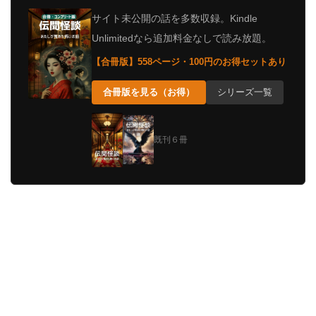
サイト未公開の話を多数収録。Kindle
Unlimitedなら追加料金なしで読み放題。
【合冊版】558ページ・100円のお得セットあり
合冊版を見る（お得）
シリーズ一覧
既刊６冊