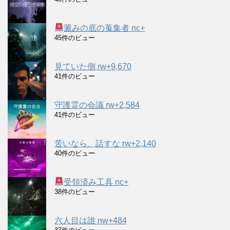
澱みの底の蒐集者 nc+
45件のビュー
見ていた側 rw+9,670
41件のビュー
守護霊の会議 rw+2,584
41件のビュー
苦いなら、話すな rw+2,140
40件のビュー
受領済み工具 nc+
38件のビュー
六人目は誰 nw+484