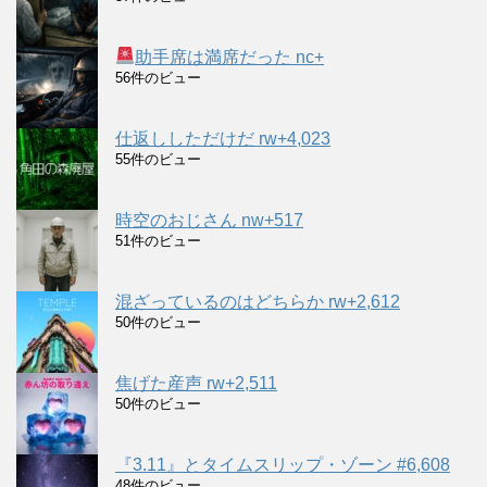
助手席は満席だった nc+
56件のビュー
仕返ししただけだ rw+4,023
55件のビュー
時空のおじさん nw+517
51件のビュー
混ざっているのはどちらか rw+2,612
50件のビュー
焦げた産声 rw+2,511
50件のビュー
『3.11』とタイムスリップ・ゾーン #6,608
48件のビュー