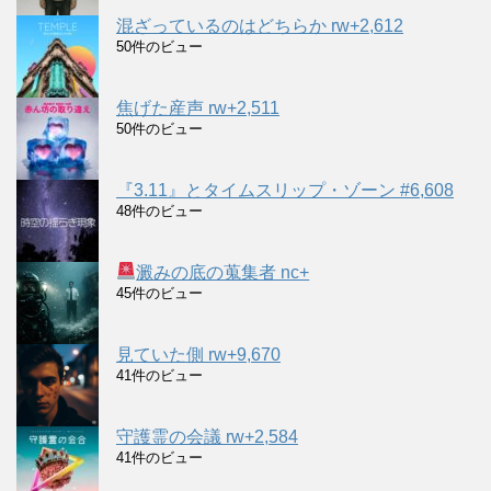
混ざっているのはどちらか rw+2,612
50件のビュー
焦げた産声 rw+2,511
50件のビュー
『3.11』とタイムスリップ・ゾーン #6,608
48件のビュー
澱みの底の蒐集者 nc+
45件のビュー
見ていた側 rw+9,670
41件のビュー
守護霊の会議 rw+2,584
41件のビュー