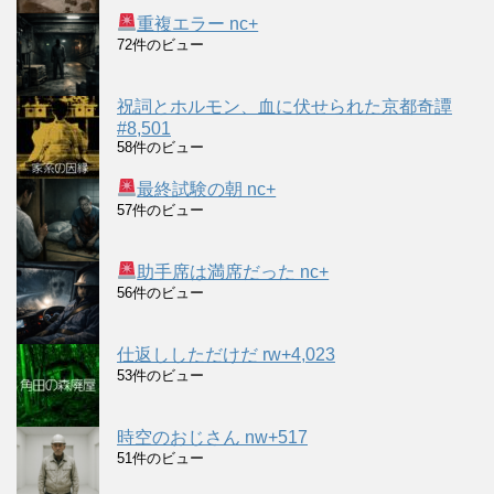
重複エラー nc+
72件のビュー
祝詞とホルモン、血に伏せられた京都奇譚
#8,501
58件のビュー
最終試験の朝 nc+
57件のビュー
助手席は満席だった nc+
56件のビュー
仕返ししただけだ rw+4,023
53件のビュー
時空のおじさん nw+517
51件のビュー