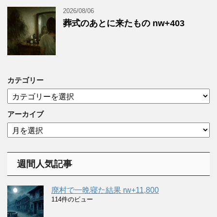
2026/08/06
葬式のあとに来たもの nw+403
カテゴリー
カ
テ
ゴ
アーカイブ
リ
ア
ー
ー
カ
イ
週間人気記事
ブ
廃村で一晩寝た結果 rw+11,800
114件のビュー