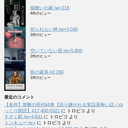
猿喰いの家 rw+218
4件のビュー
祀られない神 rw+3,048
2件のビュー
空いていない宿 rw+5,800
2件のビュー
影の家系 #2,280
1件のビュー
最近のコメント
【名作】禁断の田代峠奥【語り継がれる実話系怖い話／ゆ
っくり朗読】#17,400-0321
に
トロピコ
より
すざく駅 rw+4,631
に
トロピコ
より
トンキュー nc+
に
トロピコ
より