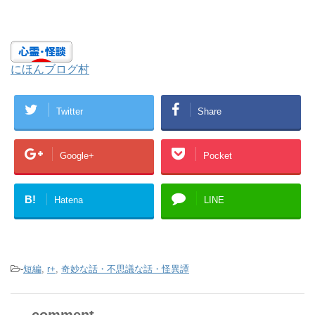
にほんブログ村
Twitter
Share
Google+
Pocket
B!
Hatena
LINE
-
短編
,
r+
,
奇妙な話・不思議な話・怪異譚
comment