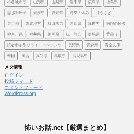
小谷地市朗
山形県
山梨県
岩手県
広島県
徳島県
志那羽岩子
愛媛県
愛知県
時空の歪み
月うさぎ
東京都
東北地方
柳田國男
沖縄県
異世界
病院の怪談
神奈川県
福井県
福岡県
統一教会
群馬県
背乗り
読者参加型リライトコンテンツ
長野県
青森県
青空文庫
韓国
風習
高知県
鳥取県
鹿児島県
メタ情報
ログイン
投稿フィード
コメントフィード
WordPress.org
怖いお話.net【厳選まとめ】