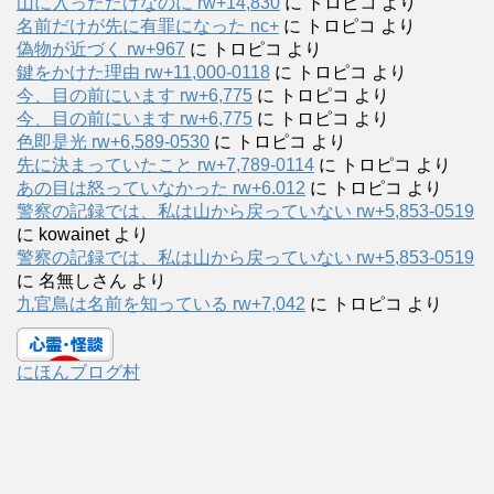
山に入っただけなのに rw+14,830
に
トロピコ
より
名前だけが先に有罪になった nc+
に
トロピコ
より
偽物が近づく rw+967
に
トロピコ
より
鍵をかけた理由 rw+11,000-0118
に
トロピコ
より
今、目の前にいます rw+6,775
に
トロピコ
より
今、目の前にいます rw+6,775
に
トロピコ
より
色即是光 rw+6,589-0530
に
トロピコ
より
先に決まっていたこと rw+7,789-0114
に
トロピコ
より
あの目は怒っていなかった rw+6.012
に
トロピコ
より
警察の記録では、私は山から戻っていない rw+5,853-0519
に
kowainet
より
警察の記録では、私は山から戻っていない rw+5,853-0519
に
名無しさん
より
九官鳥は名前を知っている rw+7,042
に
トロピコ
より
にほんブログ村