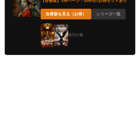
【合冊版】558ページ・100円のお得セットあり
合冊版を見る（お得）
シリーズ一覧
既刊６冊