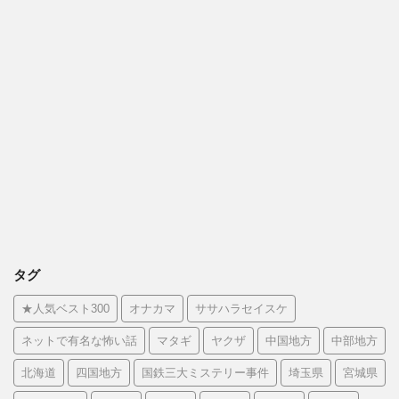
タグ
★人気ベスト300
オナカマ
ササハラセイスケ
ネットで有名な怖い話
マタギ
ヤクザ
中国地方
中部地方
北海道
四国地方
国鉄三大ミステリー事件
埼玉県
宮城県