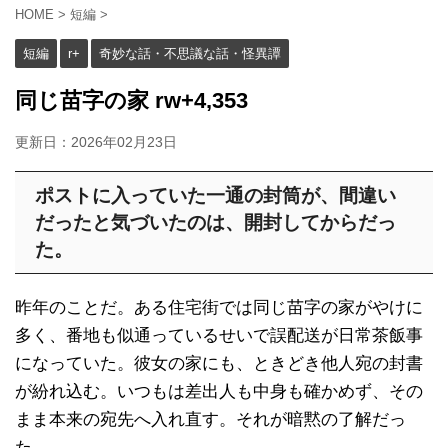
HOME
>
短編
>
短編
r+
奇妙な話・不思議な話・怪異譚
同じ苗字の家 rw+4,353
更新日：
2026年02月23日
ポストに入っていた一通の封筒が、間違い
だったと気づいたのは、開封してからだっ
た。
昨年のことだ。ある住宅街では同じ苗字の家がやけに
多く、番地も似通っているせいで誤配送が日常茶飯事
になっていた。彼女の家にも、ときどき他人宛の封書
が紛れ込む。いつもは差出人も中身も確かめず、その
まま本来の宛先へ入れ直す。それが暗黙の了解だっ
た。