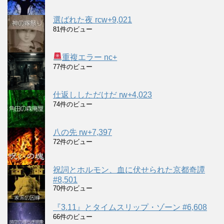
選ばれた夜 rcw+9,021
81件のビュー
重複エラー nc+
77件のビュー
仕返ししただけだ rw+4,023
74件のビュー
八の先 rw+7,397
72件のビュー
祝詞とホルモン、血に伏せられた京都奇譚
#8,501
70件のビュー
『3.11』とタイムスリップ・ゾーン #6,608
66件のビュー