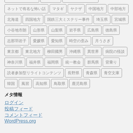
ネットで有名な怖い話
マタギ
ヤクザ
中国地方
中部地方
北海道
四国地方
国鉄三大ミステリー事件
埼玉県
宮城県
小谷地市朗
山形県
山梨県
岩手県
広島県
徳島県
志那羽岩子
愛媛県
愛知県
時空の歪み
月うさぎ
東京都
東北地方
柳田國男
沖縄県
異世界
病院の怪談
神奈川県
福井県
福岡県
統一教会
群馬県
背乗り
読者参加型リライトコンテンツ
長野県
青森県
青空文庫
韓国
風習
高知県
鳥取県
鹿児島県
メタ情報
ログイン
投稿フィード
コメントフィード
WordPress.org