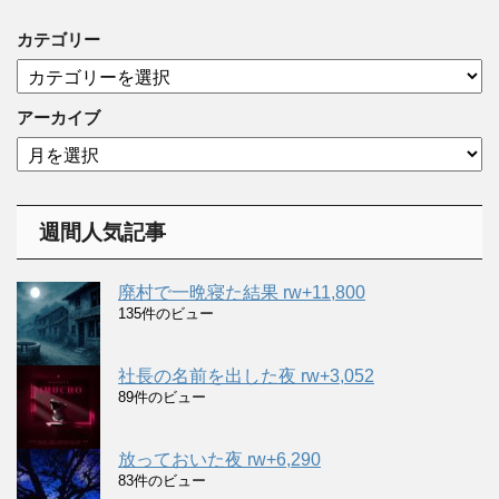
カテゴリー
カ
テ
ゴ
アーカイブ
リ
ア
ー
ー
カ
イ
週間人気記事
ブ
廃村で一晩寝た結果 rw+11,800
135件のビュー
社長の名前を出した夜 rw+3,052
89件のビュー
放っておいた夜 rw+6,290
83件のビュー