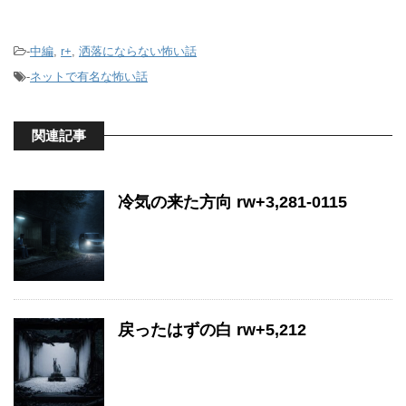
-
中編
,
r+
,
洒落にならない怖い話
-
ネットで有名な怖い話
関連記事
冷気の来た方向 rw+3,281-0115
戻ったはずの白 rw+5,212