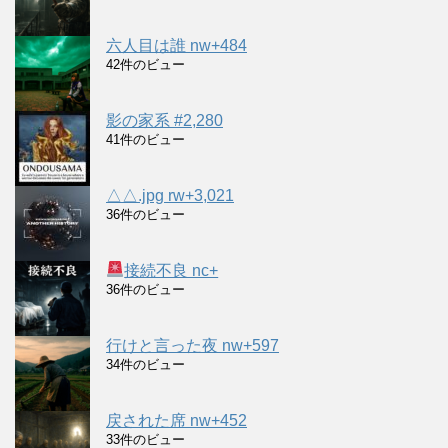
六人目は誰 nw+484
42件のビュー
影の家系 #2,280
41件のビュー
△△.jpg rw+3,021
36件のビュー
接続不良 nc+
36件のビュー
行けと言った夜 nw+597
34件のビュー
戻された席 nw+452
33件のビュー