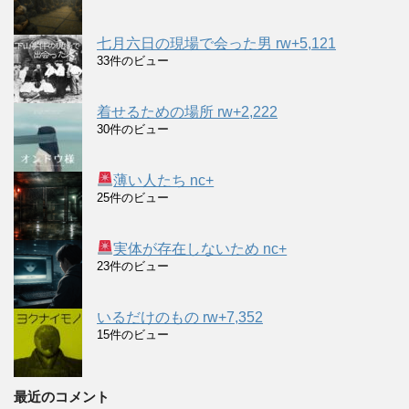
七月六日の現場で会った男 rw+5,121
33件のビュー
着せるための場所 rw+2,222
30件のビュー
薄い人たち nc+
25件のビュー
実体が存在しないため nc+
23件のビュー
いるだけのもの rw+7,352
15件のビュー
最近のコメント