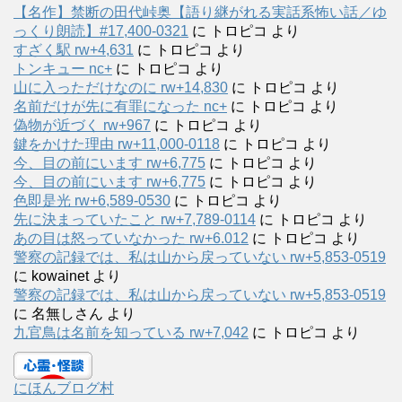
【名作】禁断の田代峠奥【語り継がれる実話系怖い話／ゆ
っくり朗読】#17,400-0321
に
トロピコ
より
すざく駅 rw+4,631
に
トロピコ
より
トンキュー nc+
に
トロピコ
より
山に入っただけなのに rw+14,830
に
トロピコ
より
名前だけが先に有罪になった nc+
に
トロピコ
より
偽物が近づく rw+967
に
トロピコ
より
鍵をかけた理由 rw+11,000-0118
に
トロピコ
より
今、目の前にいます rw+6,775
に
トロピコ
より
今、目の前にいます rw+6,775
に
トロピコ
より
色即是光 rw+6,589-0530
に
トロピコ
より
先に決まっていたこと rw+7,789-0114
に
トロピコ
より
あの目は怒っていなかった rw+6.012
に
トロピコ
より
警察の記録では、私は山から戻っていない rw+5,853-0519
に
kowainet
より
警察の記録では、私は山から戻っていない rw+5,853-0519
に
名無しさん
より
九官鳥は名前を知っている rw+7,042
に
トロピコ
より
にほんブログ村