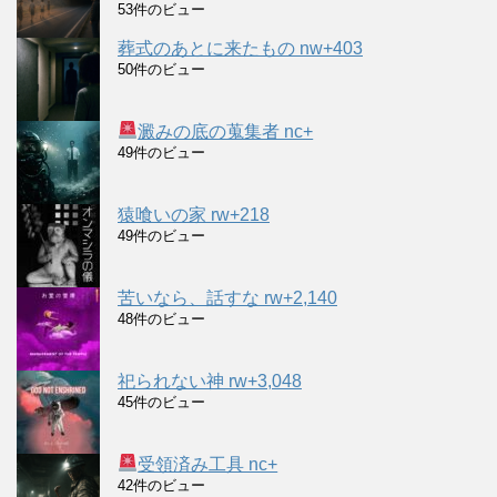
53件のビュー
葬式のあとに来たもの nw+403
50件のビュー
澱みの底の蒐集者 nc+
49件のビュー
猿喰いの家 rw+218
49件のビュー
苦いなら、話すな rw+2,140
48件のビュー
祀られない神 rw+3,048
45件のビュー
受領済み工具 nc+
42件のビュー