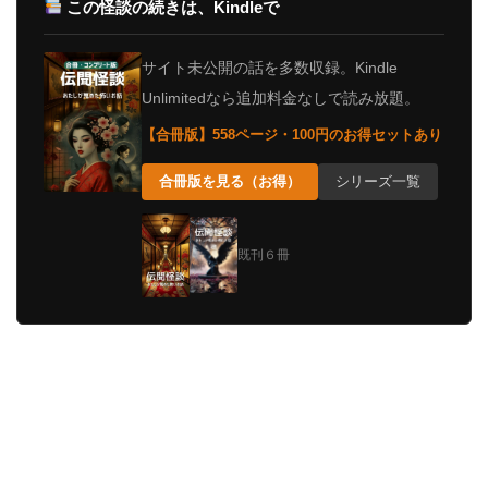
この怪談の続きは、Kindleで
サイト未公開の話を多数収録。Kindle
Unlimitedなら追加料金なしで読み放題。
【合冊版】558ページ・100円のお得セットあり
合冊版を見る（お得）
シリーズ一覧
既刊６冊