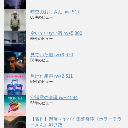
時空のおじさん nw+517
65件のビュー
空いていない宿 rw+5,800
65件のビュー
見ていた側 rw+9,670
58件のビュー
焦げた産声 rw+2,511
54件のビュー
守護霊の会議 rw+2,584
53件のビュー
【名作】聚落～ヤバイ集落奇譚《ホラーテラ
ーさん》#7,775