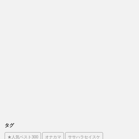
タグ
★人気ベスト300
オナカマ
ササハラセイスケ