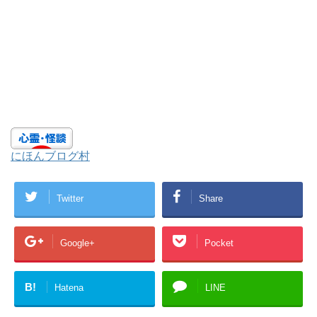
にほんブログ村
Twitter
Share
Google+
Pocket
B!
Hatena
LINE