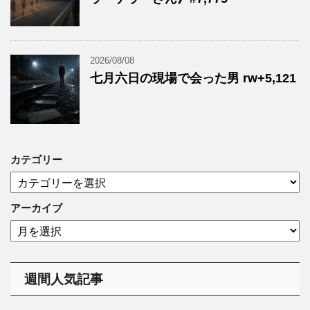
2026/08/08
七月六日の現場で会った男 rw+5,121
カテゴリー
カ
テ
ゴ
アーカイブ
リ
ア
ー
ー
カ
イ
週間人気記事
ブ