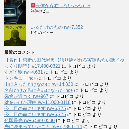
実体が存在しないため nc+
24件のビュー
いるだけのもの rw+7,352
19件のビュー
最近のコメント
【名作】禁断の田代峠奥【語り継がれる実話系怖い話／ゆ
っくり朗読】#17,400-0321
に
トロピコ
より
すざく駅 rw+4,631
に
トロピコ
より
トンキュー nc+
に
トロピコ
より
山に入っただけなのに rw+14,830
に
トロピコ
より
名前だけが先に有罪になった nc+
に
トロピコ
より
偽物が近づく rw+967
に
トロピコ
より
鍵をかけた理由 rw+11,000-0118
に
トロピコ
より
今、目の前にいます rw+6,775
に
トロピコ
より
今、目の前にいます rw+6,775
に
トロピコ
より
色即是光 rw+6,589-0530
に
トロピコ
より
先に決まっていたこと rw+7,789-0114
に
トロピコ
より