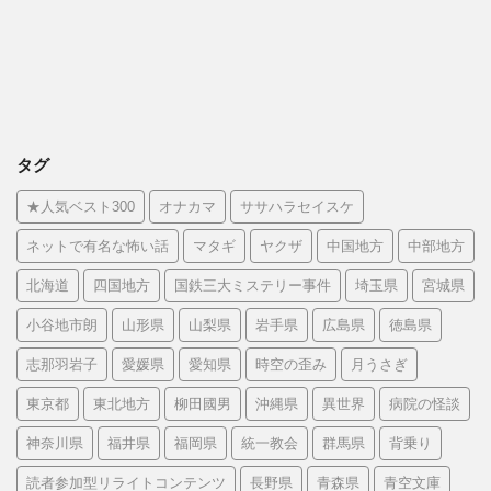
タグ
★人気ベスト300
オナカマ
ササハラセイスケ
ネットで有名な怖い話
マタギ
ヤクザ
中国地方
中部地方
北海道
四国地方
国鉄三大ミステリー事件
埼玉県
宮城県
小谷地市朗
山形県
山梨県
岩手県
広島県
徳島県
志那羽岩子
愛媛県
愛知県
時空の歪み
月うさぎ
東京都
東北地方
柳田國男
沖縄県
異世界
病院の怪談
神奈川県
福井県
福岡県
統一教会
群馬県
背乗り
読者参加型リライトコンテンツ
長野県
青森県
青空文庫