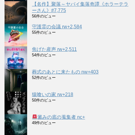
【名作】聚落～ヤバイ集落奇譚《ホラーテラ
ーさん》#7,775
56件のビュー
守護霊の会議 rw+2,584
55件のビュー
焦げた産声 rw+2,511
54件のビュー
葬式のあとに来たもの nw+403
52件のビュー
猿喰いの家 rw+218
50件のビュー
澱みの底の蒐集者 nc+
49件のビュー