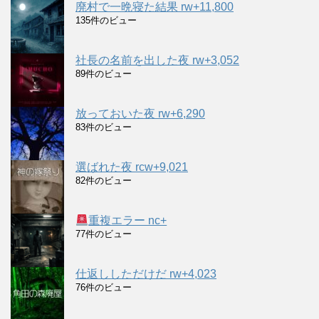
廃村で一晩寝た結果 rw+11,800
135件のビュー
社長の名前を出した夜 rw+3,052
89件のビュー
放っておいた夜 rw+6,290
83件のビュー
選ばれた夜 rcw+9,021
82件のビュー
重複エラー nc+
77件のビュー
仕返ししただけだ rw+4,023
76件のビュー