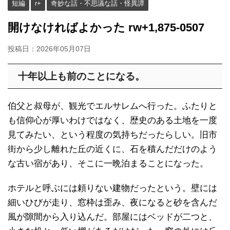
短編
r+
奇妙な話・不思議な話・怪異譚
開けなければよかった rw+1,875-0507
投稿日：
2026年05月07日
十年以上も前のことになる。
伯父と叔母が、観光でエルサレムへ行った。ふたりと
も信仰心が厚いわけではなく、歴史のある土地を一度
見てみたい、という程度の気持ちだったらしい。旧市
街から少し離れた丘の近くに、石を積んだだけのよう
な古い宿があり、そこに一晩泊まることになった。
ホテルと呼ぶには頼りない建物だったという。壁には
細いひびが走り、窓枠は歪み、夜になると砂を含んだ
風が隙間から入り込んだ。部屋にはベッドが二つと、