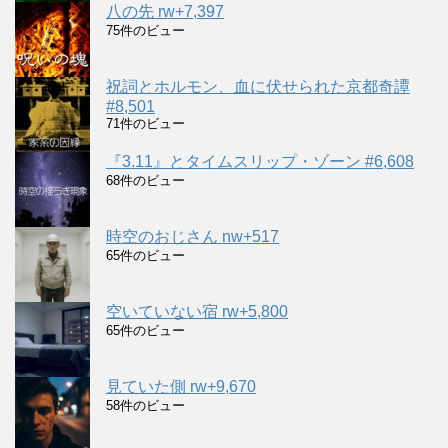
八の先 rw+7,397
75件のビュー
祝詞とホルモン、血に伏せられた京都奇譚
#8,501
71件のビュー
『3.11』とタイムスリップ・ゾーン #6,608
68件のビュー
時空のおじさん nw+517
65件のビュー
空いていない宿 rw+5,800
65件のビュー
見ていた側 rw+9,670
58件のビュー