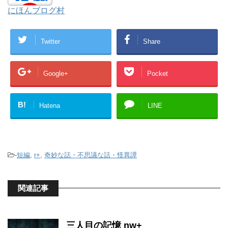
にほんブログ村
Twitter
Share
Google+
Pocket
B!
Hatena
LINE
-
短編
,
r+
,
奇妙な話・不思議な話・怪異譚
関連記事
三人目の記憶 nw+