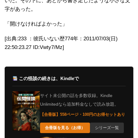
いた。その下に、あとから書き足したような小さな文
字があった。
「開けなければよかった」
[出典:233 ：彼氏いない歴774年：2011/07/03(日)
22:50:23.27 ID:Vwty7/Mz]
この怪談の続きは、Kindleで
サイト未公開の話を多数収録。Kindle
Unlimitedなら追加料金なしで読み放題。
【合冊版】558ページ・100円のお得セットあり
合冊版を見る（お得）
シリーズ一覧