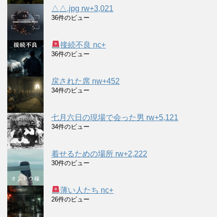
△△.jpg rw+3,021
36件のビュー
接続不良 nc+
36件のビュー
戻された席 nw+452
34件のビュー
七月六日の現場で会った男 rw+5,121
34件のビュー
着せるための場所 rw+2,222
30件のビュー
薄い人たち nc+
26件のビュー